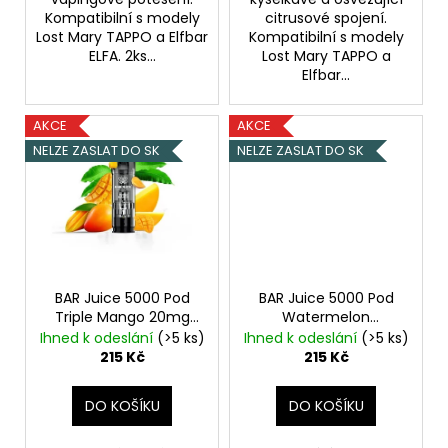
Kompatibilní s modely
citrusové spojení.
Lost Mary TAPPO a Elfbar
Kompatibilní s modely
ELFA. 2ks...
Lost Mary TAPPO a
Elfbar...
AKCE
AKCE
NELZE ZASLAT DO SK
NELZE ZASLAT DO SK
BAR Juice 5000 Pod
BAR Juice 5000 Pod
Triple Mango 20mg
Watermelon
2ks
Mango
Strawberry Kiwi 20mg
Ihned k odeslání
(>5 ks)
Ihned k odeslání
(>5 ks)
2ks
Vodní meloun,
215 Kč
215 Kč
Jahoda, Kiwi
DO KOŠÍKU
DO KOŠÍKU