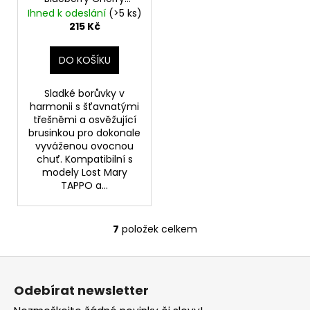
Cranberry 20mg 2ks
Ihned k odeslání
(>5 ks)
Borůvka, Třešeň,
215 Kč
Brusinka
DO KOŠÍKU
Sladké borůvky v
harmonii s šťavnatými
třešněmi a osvěžující
brusinkou pro dokonale
vyváženou ovocnou
chuť. Kompatibilní s
modely Lost Mary
TAPPO a...
7
položek celkem
O
v
Z
l
á
á
Odebírat newsletter
d
p