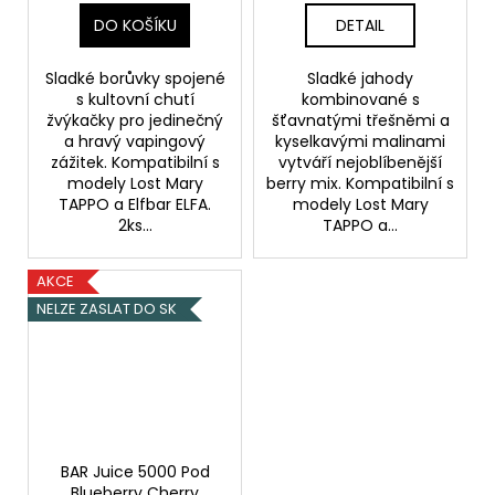
DO KOŠÍKU
DETAIL
Sladké borůvky spojené
Sladké jahody
s kultovní chutí
kombinované s
žvýkačky pro jedinečný
šťavnatými třešněmi a
a hravý vapingový
kyselkavými malinami
zážitek. Kompatibilní s
vytváří nejoblíbenější
modely Lost Mary
berry mix. Kompatibilní s
TAPPO a Elfbar ELFA.
modely Lost Mary
2ks...
TAPPO a...
AKCE
NELZE ZASLAT DO SK
BAR Juice 5000 Pod
Blueberry Cherry