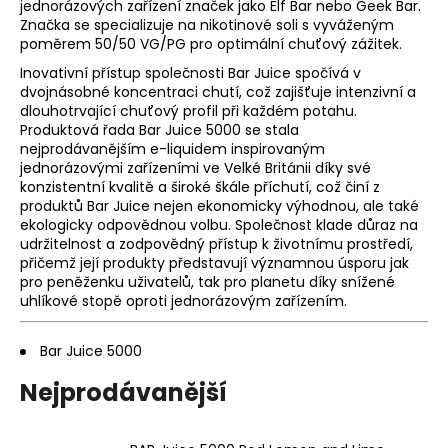
jednorázových zařízení značek jako Elf Bar nebo Geek Bar.
a
Značka se specializuje na nikotinové soli s vyváženým
poměrem 50/50 VG/PG pro optimální chuťový zážitek.
j
í
Inovativní přístup společnosti Bar Juice spočívá v
dvojnásobné koncentraci chutí, což zajišťuje intenzivní a
t
dlouhotrvající chuťový profil při každém potahu.
?
Produktová řada Bar Juice 5000 se stala
nejprodávanějším e-liquidem inspirovaným
jednorázovými zařízeními ve Velké Británii díky své
konzistentní kvalitě a široké škále příchutí, což činí z
produktů Bar Juice nejen ekonomicky výhodnou, ale také
ekologicky odpovědnou volbu. Společnost klade důraz na
HLEDAT
udržitelnost a zodpovědný přístup k životnímu prostředí,
přičemž její produkty představují významnou úsporu jak
pro peněženku uživatelů, tak pro planetu díky snížené
uhlíkové stopě oproti jednorázovým zařízením.
D
o
Bar Juice 5000
p
o
Nejprodávanější
r
u