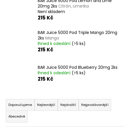
č
BAR Juice 5000 Pod Lemon and Lime
u
20mg 2ks
Citrón, Limetka
Není skladem
j
215 Kč
e
m
e
BAR Juice 5000 Pod Triple Mango 20mg
2ks
Mango
Ihned k odeslání
(>5 ks)
215 Kč
DEKANG
DESERT
SHIP
10ML
BAR Juice 5000 Pod Blueberry 20mg 2ks
11MG
Ihned k odeslání
(>5 ks)
154
215 Kč
Kč
Původně:
195
Ř
Kč
a
Doporučujeme
Nejlevnější
Nejdražší
Nejprodávanější
z
Abecedně
e
n