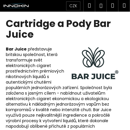
K
Přejít
Hledat
Náku
M
Přihlášen
CZK
na
o
obsah
Zpět
Zpět
košík
š
Cartridge a Pody Bar
í
C
Juice
k
o
p
Bar Juice
představuje
o
britskou společnost, která
transformuje svět
t
elektronických cigaret
ř
prostřednictvím prémiových
e
nikotinových liquidů s
autentickými chutěmi
b
populárních jednorázových zařízení. Společnost byla
u
založena s jasným cílem - nabídnout uživatelům
j
elektronických cigaret ekonomickou a ekologickou
alternativu k nákladným jednorázovým vapům bez
e
kompromisů v kvalitě nebo intenzitě chuti. Bar Juice
t
využívá pouze nejkvalitnější ingredience a pokročilé
e
výrobní procesy k vytvoření liquidů, které dokonale
napodobují oblíbené příchutě z populárních
n