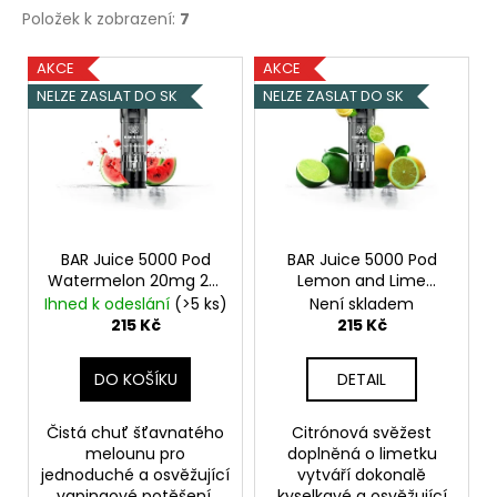
Položek k zobrazení:
7
V
AKCE
AKCE
ý
NELZE ZASLAT DO SK
NELZE ZASLAT DO SK
p
i
s
p
r
o
BAR Juice 5000 Pod
BAR Juice 5000 Pod
Watermelon 20mg 2ks
Lemon and Lime
d
Vodní meloun
20mg 2ks
Citrón,
Ihned k odeslání
(>5 ks)
Není skladem
u
Limetka
215 Kč
215 Kč
k
t
DO KOŠÍKU
DETAIL
ů
Čistá chuť šťavnatého
Citrónová svěžest
melounu pro
doplněná o limetku
jednoduché a osvěžující
vytváří dokonalě
vapingové potěšení.
kyselkavé a osvěžující