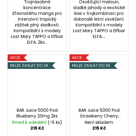
Trojnásobná
Osvěžující meloun,
koncentrace
sladké jahody a exotické
šťavnatého manga pro
kiwi v trojkombinaci pro
intenzivní tropický
dokonalé letní osvěžení.
zážitek plný sladkosti.
Kompatibilní s modely
Kompatibilní s modely
Lost Mary TAPPO a Elfbar
Lost Mary TAPPO a Elfbar
ELFA....
ELFA. 2ks...
AKCE
AKCE
NELZE ZASLAT DO SK
NELZE ZASLAT DO SK
BAR Juice 5000 Pod
BAR Juice 5000 Pod
Blueberry 20mg 2ks
Strawberry Cherry
Raspberry 20mg 2ks
Ihned k odeslání
(>5 ks)
Není skladem
Jahoda, Třešeň, Malina
215 Kč
215 Kč