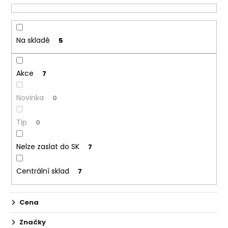
í
p
r
Na skladě
5
o
d
Akce
u
7
k
Novinka
0
t
ů
Tip
0
Nelze zaslat do SK
7
Centrální sklad
7
Cena
Značky