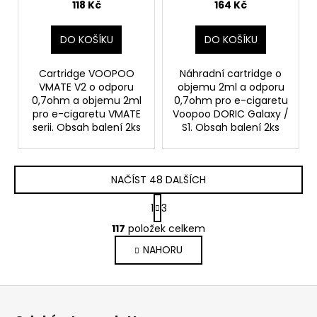
118 Kč
164 Kč
DO KOŠÍKU
DO KOŠÍKU
Cartridge VOOPOO
Náhradní cartridge o
VMATE V2 o odporu
objemu 2ml a odporu
0,7ohm a objemu 2ml
0,7ohm pro e-cigaretu
pro e-cigaretu VMATE
Voopoo DORIC Galaxy /
serii. Obsah balení 2ks
S1. Obsah balení 2ks
NAČÍST 48 DALŠÍCH
S
1
3
t
O
r
117
položek celkem
v
á
NAHORU
l
n
k
á
o
d
Z
v
a
á
á
c