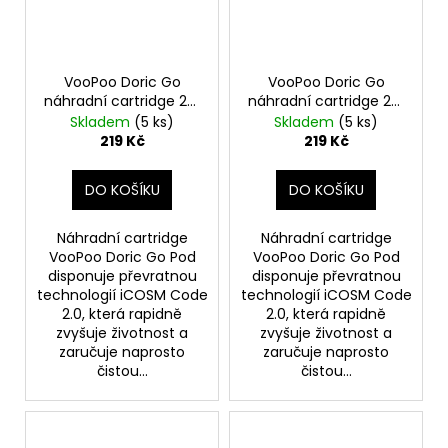
VooPoo Doric Go
VooPoo Doric Go
náhradní cartridge 2ks
náhradní cartridge 2ks
odpor 1,0ohm
odpor 0,6ohm
Skladem
(5 ks)
Skladem
(5 ks)
219 Kč
219 Kč
DO KOŠÍKU
DO KOŠÍKU
Náhradní cartridge
Náhradní cartridge
VooPoo Doric Go Pod
VooPoo Doric Go Pod
disponuje převratnou
disponuje převratnou
technologií iCOSM Code
technologií iCOSM Code
2.0, která rapidně
2.0, která rapidně
zvyšuje životnost a
zvyšuje životnost a
zaručuje naprosto
zaručuje naprosto
čistou...
čistou...