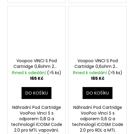
Voopoo VINCI S Pod
Voopoo VINCI S Pod
Cartridge 0,8ohm 2ml
Cartridge 0,6ohm 2ml
2ks
2ks
Ihned k odeslání
(>5 ks)
Ihned k odeslání
(>5 ks)
165 Kč
165 Kč
DO KOŠÍKU
DO KOŠÍKU
Náhradní Pod Cartridge
Náhradní Pod Cartridge
VooPoo Vinci S s
VooPoo Vinci S s
odporem 0,8 Ω a
odporem 0,6 Ω a
technologií iCOSM Code
technologií iCOSM Code
2.0 pro MTL vapování.
2.0 pro RDL a MTL