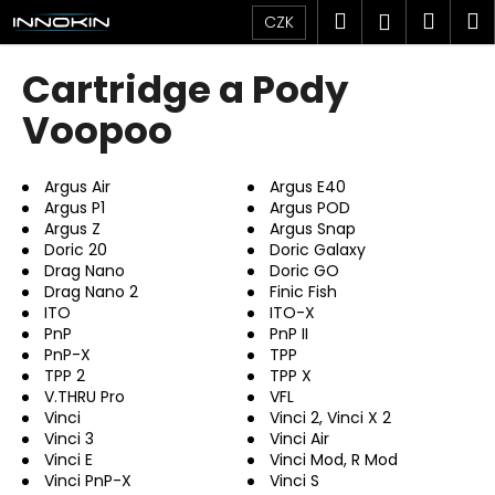
K
Přejít
Hledat
Náku
M
Přihlášen
CZK
na
o
obsah
Zpět
Zpět
košík
š
Cartridge a Pody
í
C
Voopoo
k
o
p
Argus Air
Argus E40
o
Argus P1
Argus POD
Argus Z
Argus Snap
t
Doric 20
Doric Galaxy
ř
Drag Nano
Doric GO
e
Drag Nano 2
Finic Fish
ITO
ITO-X
b
PnP
PnP II
u
PnP-X
TPP
j
TPP 2
TPP X
V.THRU Pro
VFL
e
Vinci
Vinci 2, Vinci X 2
t
Vinci 3
Vinci Air
e
Vinci E
Vinci Mod, R Mod
Vinci PnP-X
Vinci S
n