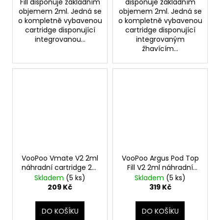
Fill disponuje základním
disponuje základním
objemem 2ml. Jedná se
objemem 2ml. Jedná se
o kompletně vybavenou
o kompletně vybavenou
cartridge disponující
cartridge disponující
integrovanou...
integrovaným
žhavícím...
VooPoo Vmate V2 2ml
VooPoo Argus Pod Top
náhradní cartridge 2ks
Fill V2 2ml náhradní
odpor 1,2ohm
cartridge 3ks odpor
Skladem
(5 ks)
Skladem
(5 ks)
0,4ohm
209 Kč
319 Kč
DO KOŠÍKU
DO KOŠÍKU