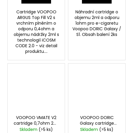
Cartridge VOOPOO
Náhradní cartridge o
ARGUS Top Fill V2 s
objemu 2ml a odporu
vrchním plněním o
1ohm pro e-cigaretu
odporu 0,4ohm a
Voopoo DORIC Galaxy /
objemu nádržky 2ml s
S1. Obsah balení 2ks
technologií iCOSM
CODE 2.0 - viz detail
produktu....
VOOPOO VMATE V2
VOOPOO DORIC
cartridge 0,7ohm 2ml
Galaxy cartridge
2Pack
0,7ohm 2ml 2Pack
Skladem
(>5 ks)
Skladem
(>5 ks)