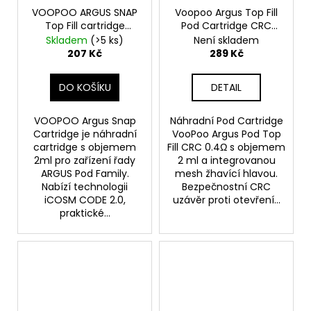
VOOPOO ARGUS SNAP
Voopoo Argus Top Fill
Top Fill cartridge
Pod Cartridge CRC
0,4ohm 2ml 3Pack
0,4ohm 2ml 3ks
Skladem
(>5 ks)
Není skladem
207 Kč
289 Kč
DO KOŠÍKU
DETAIL
VOOPOO Argus Snap
Náhradní Pod Cartridge
Cartridge je náhradní
VooPoo Argus Pod Top
cartridge s objemem
Fill CRC 0.4Ω s objemem
2ml pro zařízení řady
2 ml a integrovanou
ARGUS Pod Family.
mesh žhavící hlavou.
Nabízí technologii
Bezpečnostní CRC
iCOSM CODE 2.0,
uzávěr proti otevření...
praktické...