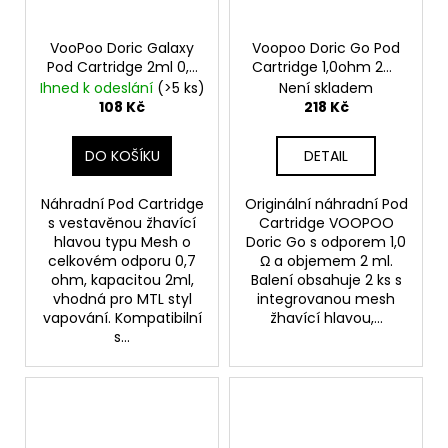
VooPoo Doric Galaxy
Voopoo Doric Go Pod
Pod Cartridge 2ml 0,7
Cartridge 1,0ohm 2ml
ohm 2ks
2ks
Ihned k odeslání
(>5 ks)
Není skladem
108 Kč
218 Kč
DO KOŠÍKU
DETAIL
Náhradní Pod Cartridge
Originální náhradní Pod
s vestavěnou žhavící
Cartridge VOOPOO
hlavou typu Mesh o
Doric Go s odporem 1,0
celkovém odporu 0,7
Ω a objemem 2 ml.
ohm, kapacitou 2ml,
Balení obsahuje 2 ks s
vhodná pro MTL styl
integrovanou mesh
vapování. Kompatibilní
žhavící hlavou,...
s...