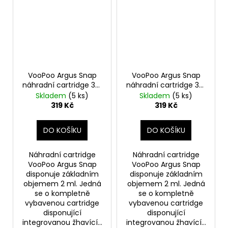
VooPoo Argus Snap
VooPoo Argus Snap
náhradní cartridge 3ks
náhradní cartridge 3ks
odpor 0,4ohm
odpor 0,7ohm
Skladem
(5 ks)
Skladem
(5 ks)
319 Kč
319 Kč
DO KOŠÍKU
DO KOŠÍKU
Náhradní cartridge
Náhradní cartridge
VooPoo Argus Snap
VooPoo Argus Snap
disponuje základním
disponuje základním
objemem 2 ml. Jedná
objemem 2 ml. Jedná
se o kompletně
se o kompletně
vybavenou cartridge
vybavenou cartridge
disponující
disponující
integrovanou žhavící...
integrovanou žhavící...