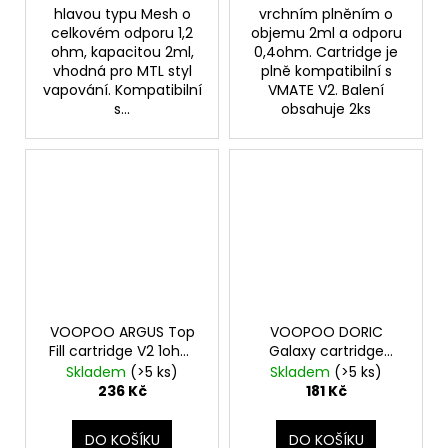
hlavou typu Mesh o
vrchním plněním o
celkovém odporu 1,2
objemu 2ml a odporu
ohm, kapacitou 2ml,
0,4ohm. Cartridge je
vhodná pro MTL styl
plně kompatibilní s
vapování. Kompatibilní
VMATE V2. Balení
s...
obsahuje 2ks
VOOPOO ARGUS Top
VOOPOO DORIC
Fill cartridge V2 1ohm
Galaxy cartridge
2ml 3Pack
1,2ohm 2ml 2Pack
Skladem
(>5 ks)
Skladem
(>5 ks)
236 Kč
181 Kč
DO KOŠÍKU
DO KOŠÍKU