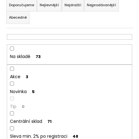
č
a
Doporučujeme
Nejlevnější
Nejdražší
Nejprodávanější
u
z
j
Abecedně
e
e
m
n
e
í
p
r
ELF
Na skladě
73
BAR
o
600
-
d
20MG
Akce
u
3
-
WATERMELON
k
(VODNÍ
Novinka
5
t
MELOUN)
ů
195
Tip
0
Kč
Centrální sklad
71
Sleva min. 2% po registraci
48