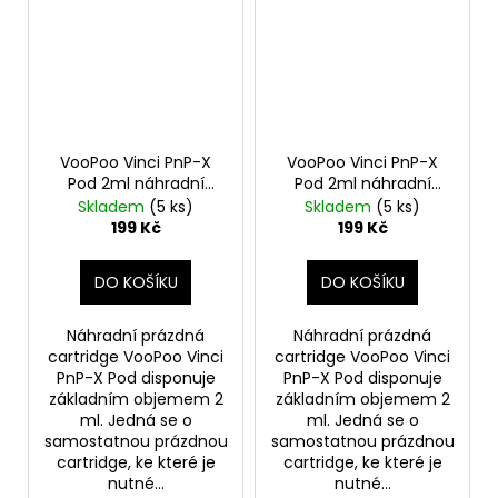
VooPoo Vinci PnP-X
VooPoo Vinci PnP-X
Pod 2ml náhradní
Pod 2ml náhradní
cartridge prázdná 2ks
cartridge prázdná 2ks
Skladem
(5 ks)
Skladem
(5 ks)
styl potahu DTL
styl potahu MTL
199 Kč
199 Kč
DO KOŠÍKU
DO KOŠÍKU
Náhradní prázdná
Náhradní prázdná
cartridge VooPoo Vinci
cartridge VooPoo Vinci
PnP-X Pod disponuje
PnP-X Pod disponuje
základním objemem 2
základním objemem 2
ml. Jedná se o
ml. Jedná se o
samostatnou prázdnou
samostatnou prázdnou
cartridge, ke které je
cartridge, ke které je
nutné...
nutné...