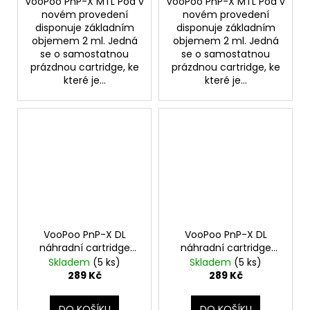
VooPoo PnP-X MTL Pod v
VooPoo PnP-X MTL Pod v
novém provedení
novém provedení
disponuje základním
disponuje základním
objemem 2 ml. Jedná
objemem 2 ml. Jedná
se o samostatnou
se o samostatnou
prázdnou cartridge, ke
prázdnou cartridge, ke
které je...
které je...
VooPoo PnP-X DL
VooPoo PnP-X DL
náhradní cartridge
náhradní cartridge
prázdná 2ml Silver 2ks
prázdná 2ml Grey 2ks
Skladem
(5 ks)
Skladem
(5 ks)
289 Kč
289 Kč
DO KOŠÍKU
DO KOŠÍKU