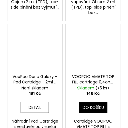
Objem 2 ml (TPD), top-
vapování. Objem 2 ml
side plnění bez vyjmutí...
(TPD), top-side plnění
bez...
VooPoo Doric Galaxy -
VOOPOO VMATE TOP
Pod Cartridge - 2ml -
FILL cartridge 0,4ohm
1,2 ohm - 2ks
2ml 2Pack
Není skladem
Skladem
(>5 ks)
181 Kč
145 Kč
DETAIL
DO KOŠÍKU
Náhradní Pod Cartridge
Cartridge VOOPOO
s vestavěnou žhavící
VMATE TOP FILL s