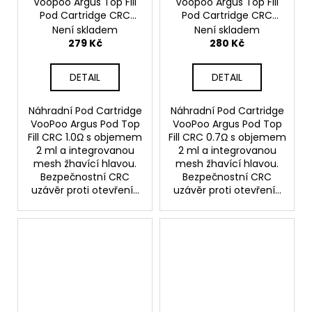
Voopoo Argus Top Fill
Voopoo Argus Top Fill
Pod Cartridge CRC
Pod Cartridge CRC
1,0ohm 2ml 3ks
0,7ohm 2ml 3ks
Není skladem
Není skladem
279 Kč
280 Kč
DETAIL
DETAIL
Náhradní Pod Cartridge
Náhradní Pod Cartridge
VooPoo Argus Pod Top
VooPoo Argus Pod Top
Fill CRC 1.0Ω s objemem
Fill CRC 0.7Ω s objemem
2 ml a integrovanou
2 ml a integrovanou
mesh žhavící hlavou.
mesh žhavící hlavou.
Bezpečnostní CRC
Bezpečnostní CRC
uzávěr proti otevření...
uzávěr proti otevření...