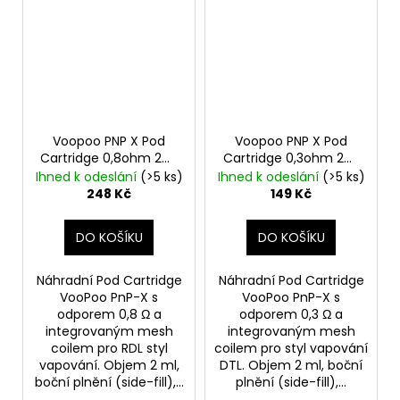
Voopoo PNP X Pod
Voopoo PNP X Pod
Cartridge 0,8ohm 2ml
Cartridge 0,3ohm 2ml
2ks
2ks
Ihned k odeslání
(>5 ks)
Ihned k odeslání
(>5 ks)
248 Kč
149 Kč
DO KOŠÍKU
DO KOŠÍKU
Náhradní Pod Cartridge
Náhradní Pod Cartridge
VooPoo PnP-X s
VooPoo PnP-X s
odporem 0,8 Ω a
odporem 0,3 Ω a
integrovaným mesh
integrovaným mesh
coilem pro RDL styl
coilem pro styl vapování
vapování. Objem 2 ml,
DTL. Objem 2 ml, boční
boční plnění (side-fill),...
plnění (side-fill),...