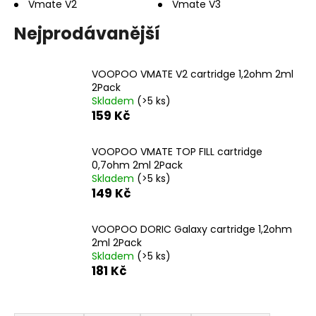
Vmate V2
Vmate V3
a
Nejprodávanější
j
í
t
VOOPOO VMATE V2 cartridge 1,2ohm 2ml
?
2Pack
Skladem
(>5 ks)
159 Kč
VOOPOO VMATE TOP FILL cartridge
HLEDAT
0,7ohm 2ml 2Pack
Skladem
(>5 ks)
149 Kč
D
VOOPOO DORIC Galaxy cartridge 1,2ohm
o
2ml 2Pack
p
Skladem
(>5 ks)
o
181 Kč
r
u
Ř