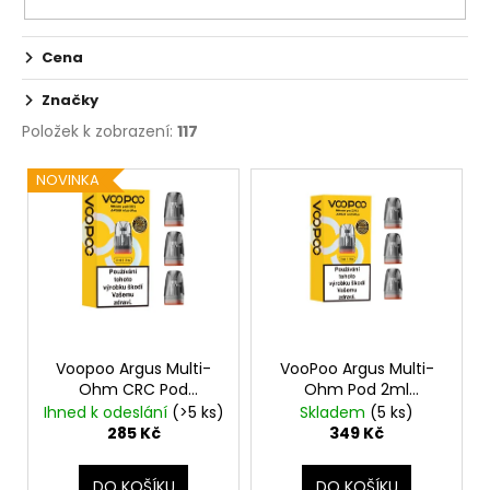
Cena
Značky
Položek k zobrazení:
117
V
NOVINKA
ý
p
i
s
p
r
o
Voopoo Argus Multi-
VooPoo Argus Multi-
Ohm CRC Pod
Ohm Pod 2ml
d
Cartridge 2ml 3ks
náhradní cartridge 3ks
Ihned k odeslání
(>5 ks)
Skladem
(5 ks)
u
285 Kč
349 Kč
k
t
DO KOŠÍKU
DO KOŠÍKU