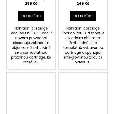
289 Kč
249 Kč
DO KOŠÍKU
DO KOŠÍKU
Náhradní cartridge
Náhradní cartridge
VooPoo PnP-X DL Pod v
VooPoo PnP-X disponuje
novém provedení
základním objemem
disponuje základním
2ml. Jedná se o
objemem 2 ml. Jedná
kompletně vybavenou
se o samostatnou
cartridge disponující
prázdnou cartridge, ke
integrovanou žhavící
které je...
hlavou s...