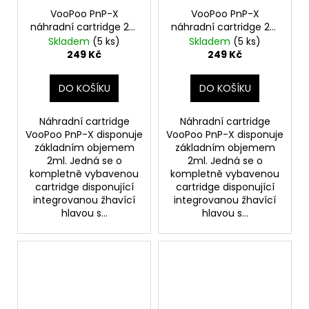
VooPoo PnP-X
VooPoo PnP-X
náhradní cartridge 2ks
náhradní cartridge 2ks
odpor 0,8ohm
odpor 1,0ohm
Skladem
(5 ks)
Skladem
(5 ks)
249 Kč
249 Kč
DO KOŠÍKU
DO KOŠÍKU
Náhradní cartridge
Náhradní cartridge
VooPoo PnP-X disponuje
VooPoo PnP-X disponuje
základním objemem
základním objemem
2ml. Jedná se o
2ml. Jedná se o
kompletně vybavenou
kompletně vybavenou
cartridge disponující
cartridge disponující
integrovanou žhavící
integrovanou žhavící
hlavou s...
hlavou s...