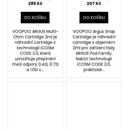
285 Kč
207 Kč
DO KOŠÍKU
DO KOŠÍKU
VOOPOO ARGUS Multi-
VOOPOO Argus Snap
Ohm Cartridge 2ml je
Cartridge je náhradní
náhradní cartridge s
cartridge s objemem
technologií iCOSM
2ml pro zařízení řady
CODE 2.0, která
ARGUS Pod Family.
umožňuje přepínání
Nabízí technologii
mezi odpory 0.4Ω, 0.7Ω
iCOSM CODE 2.0,
a 1.0Ω v...
praktické...