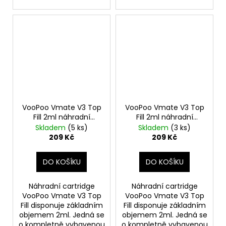
VooPoo Vmate V3 Top
VooPoo Vmate V3 Top
Fill 2ml náhradní
Fill 2ml náhradní
cartridge 2ks odpor
cartridge 2ks odpor
Skladem
(5 ks)
Skladem
(3 ks)
0,4ohm
0,7ohm
209 Kč
209 Kč
DO KOŠÍKU
DO KOŠÍKU
Náhradní cartridge
Náhradní cartridge
VooPoo Vmate V3 Top
VooPoo Vmate V3 Top
Fill disponuje základním
Fill disponuje základním
objemem 2ml. Jedná se
objemem 2ml. Jedná se
o kompletně vybavenou
o kompletně vybavenou