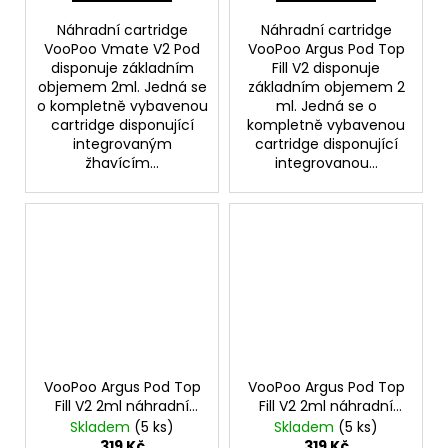
Náhradní cartridge
Náhradní cartridge
VooPoo Vmate V2 Pod
VooPoo Argus Pod Top
disponuje základním
Fill V2 disponuje
objemem 2ml. Jedná se
základním objemem 2
o kompletně vybavenou
ml. Jedná se o
cartridge disponující
kompletně vybavenou
integrovaným
cartridge disponující
žhavícím...
integrovanou...
VooPoo Argus Pod Top
VooPoo Argus Pod Top
Fill V2 2ml náhradní
Fill V2 2ml náhradní
cartridge 3ks odpor
cartridge 3ks odpor
Skladem
(5 ks)
Skladem
(5 ks)
0,7ohm
1,0ohm
319 Kč
319 Kč