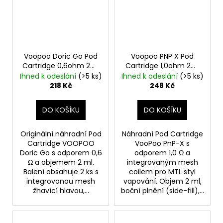
Voopoo Doric Go Pod
Voopoo PNP X Pod
Cartridge 0,6ohm 2ml
Cartridge 1,0ohm 2ml
2ks
2ks
Ihned k odeslání
(>5 ks)
Ihned k odeslání
(>5 ks)
218 Kč
248 Kč
DO KOŠÍKU
DO KOŠÍKU
Originální náhradní Pod
Náhradní Pod Cartridge
Cartridge VOOPOO
VooPoo PnP-X s
Doric Go s odporem 0,6
odporem 1,0 Ω a
Ω a objemem 2 ml.
integrovaným mesh
Balení obsahuje 2 ks s
coilem pro MTL styl
integrovanou mesh
vapování. Objem 2 ml,
žhavící hlavou,...
boční plnění (side-fill),...