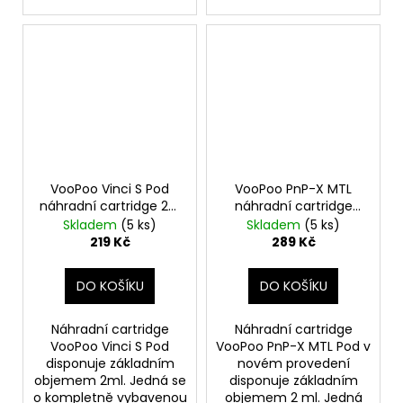
VooPoo Vinci S Pod
VooPoo PnP-X MTL
náhradní cartridge 2ks
náhradní cartridge
odpor 0,6ohm
prázdná 2ml Silver 2ks
Skladem
(5 ks)
Skladem
(5 ks)
219 Kč
289 Kč
DO KOŠÍKU
DO KOŠÍKU
Náhradní cartridge
Náhradní cartridge
VooPoo Vinci S Pod
VooPoo PnP-X MTL Pod v
disponuje základním
novém provedení
objemem 2ml. Jedná se
disponuje základním
o kompletně vybavenou
objemem 2 ml. Jedná