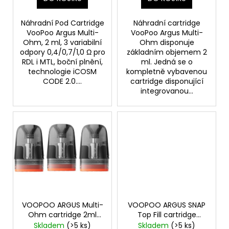
ů
Náhradní Pod Cartridge
Náhradní cartridge
VooPoo Argus Multi-
VooPoo Argus Multi-
Ohm, 2 ml, 3 variabilní
Ohm disponuje
odpory 0,4/0,7/1,0 Ω pro
základním objemem 2
RDL i MTL, boční plnění,
ml. Jedná se o
technologie iCOSM
kompletně vybavenou
CODE 2.0....
cartridge disponující
integrovanou...
VOOPOO ARGUS Multi-
VOOPOO ARGUS SNAP
Ohm cartridge 2ml
Top Fill cartridge
3Pack
0,7ohm 2ml 3Pack
Skladem
(>5 ks)
Skladem
(>5 ks)