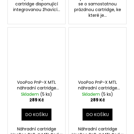
cartridge disponující
se o samostatnou
integrovanou žhavící...
prázdnou cartridge, ke
které je...
VooPoo PnP-X MTL
VooPoo PnP-X MTL
náhradní cartridge
náhradní cartridge
prázdná 2ml Grey 2ks
prázdná 2ml Black 2ks
Skladem
(5 ks)
Skladem
(5 ks)
289 Kč
289 Kč
DO KOŠÍKU
DO KOŠÍKU
Náhradní cartridge
Náhradní cartridge