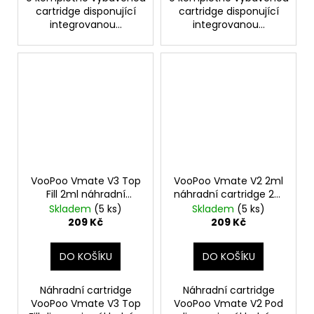
cartridge disponující
cartridge disponující
integrovanou...
integrovanou...
VooPoo Vmate V3 Top
VooPoo Vmate V2 2ml
Fill 2ml náhradní
náhradní cartridge 2ks
cartridge 2ks odpor
odpor 0,7ohm
Skladem
(5 ks)
Skladem
(5 ks)
1,0ohm
209 Kč
209 Kč
DO KOŠÍKU
DO KOŠÍKU
Náhradní cartridge
Náhradní cartridge
VooPoo Vmate V3 Top
VooPoo Vmate V2 Pod