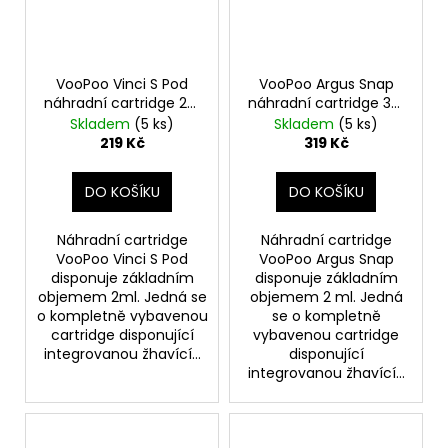
VooPoo Vinci S Pod
VooPoo Argus Snap
náhradní cartridge 2ks
náhradní cartridge 3ks
odpor 0,8ohm
odpor 1,0ohm
Skladem
(5 ks)
Skladem
(5 ks)
219 Kč
319 Kč
DO KOŠÍKU
DO KOŠÍKU
Náhradní cartridge
Náhradní cartridge
VooPoo Vinci S Pod
VooPoo Argus Snap
disponuje základním
disponuje základním
objemem 2ml. Jedná se
objemem 2 ml. Jedná
o kompletně vybavenou
se o kompletně
cartridge disponující
vybavenou cartridge
integrovanou žhavící...
disponující
integrovanou žhavící...