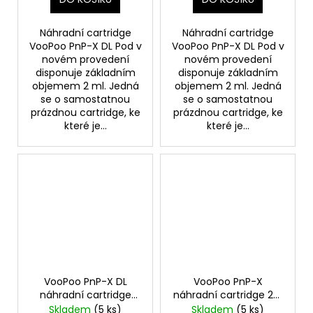
Náhradní cartridge
Náhradní cartridge
VooPoo PnP-X DL Pod v
VooPoo PnP-X DL Pod v
novém provedení
novém provedení
disponuje základním
disponuje základním
objemem 2 ml. Jedná
objemem 2 ml. Jedná
se o samostatnou
se o samostatnou
prázdnou cartridge, ke
prázdnou cartridge, ke
které je...
které je...
VooPoo PnP-X DL
VooPoo PnP-X
náhradní cartridge
náhradní cartridge 2ks
prázdná 2ml Black 2ks
odpor 0,3ohm
Skladem
(5 ks)
Skladem
(5 ks)