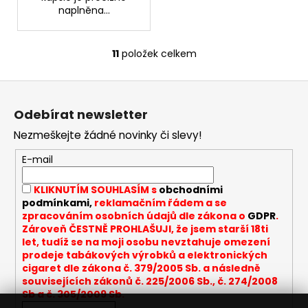
naplněna...
11
položek celkem
O
v
Z
l
á
á
Odebírat newsletter
d
p
a
Nezmeškejte žádné novinky či slevy!
a
c
t
E-mail
í
í
p
KLIKNUTÍM SOUHLASÍM s
obchodními
r
podmínkami,
reklamačním řádem a se
v
zpracováním osobních údajů dle zákona o
GDPR
.
k
Zároveň ČESTNĚ PROHLAŠUJI, že jsem starší 18ti
y
let, tudíž se na moji osobu nevztahuje omezení
v
prodeje tabákových výrobků a elektronických
cigaret dle zákona č. 379/2005 Sb. a následně
ý
souvisejících zákonů č. 225/2006 Sb., č. 274/2008
p
Sb a č. 305/2009 Sb.
i