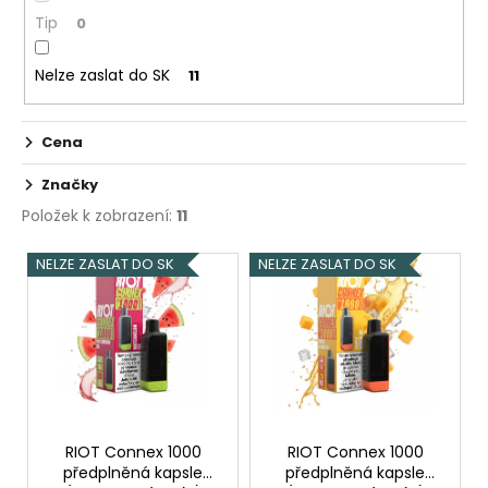
č
ů
Tip
u
0
j
e
Nelze zaslat do SK
11
m
e
Cena
Značky
ELF
BAR
Položek k zobrazení:
11
600
-
V
20MG
NELZE ZASLAT DO SK
NELZE ZASLAT DO SK
-
ý
CHERRY
p
(TŘEŠEŇ)
i
145
Kč
s
p
r
o
RIOT Connex 1000
RIOT Connex 1000
předplněná kapsle
předplněná kapsle
d