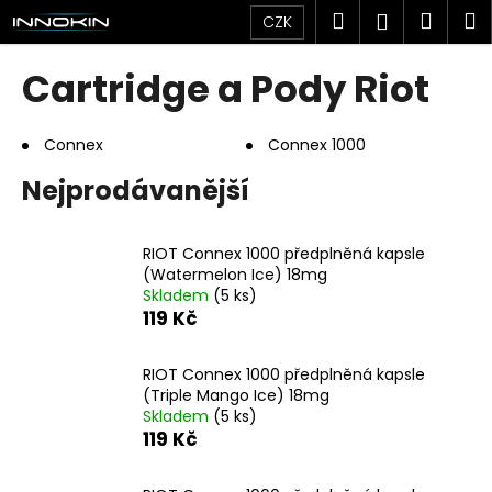
K
Přejít
Hledat
Náku
M
Přihlášen
CZK
na
o
obsah
Zpět
Zpět
košík
š
Cartridge a Pody Riot
í
C
k
o
Connex
Connex 1000
p
Nejprodávanější
o
t
RIOT Connex 1000 předplněná kapsle
ř
(Watermelon Ice) 18mg
e
Skladem
(5 ks)
b
119 Kč
u
j
RIOT Connex 1000 předplněná kapsle
(Triple Mango Ice) 18mg
e
Skladem
(5 ks)
t
119 Kč
e
n