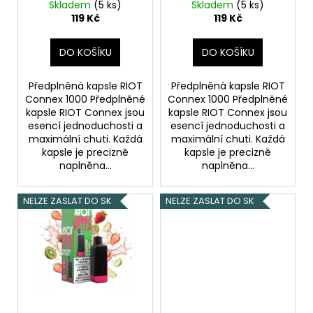
(Watermelon Ice)
(Triple Mango Ice)
Skladem
(5 ks)
Skladem
(5 ks)
u
18mg
18mg
119 Kč
119 Kč
k
t
DO KOŠÍKU
DO KOŠÍKU
ů
Předplněná kapsle RIOT
Předplněná kapsle RIOT
Connex 1000 Předplněné
Connex 1000 Předplněné
kapsle RIOT Connex jsou
kapsle RIOT Connex jsou
esencí jednoduchosti a
esencí jednoduchosti a
maximální chuti. Každá
maximální chuti. Každá
kapsle je precizně
kapsle je precizně
naplněna...
naplněna...
NELZE ZASLAT DO SK
NELZE ZASLAT DO SK