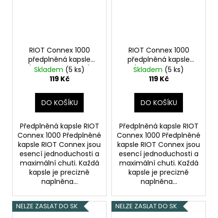
RIOT Connex 1000
RIOT Connex 1000
předplněná kapsle
předplněná kapsle
(Classic Tobacco)
(Blueberry Sour
Skladem
(5 ks)
Skladem
(5 ks)
18mg
Raspberry) 18mg
119 Kč
119 Kč
DO KOŠÍKU
DO KOŠÍKU
Předplněná kapsle RIOT
Předplněná kapsle RIOT
Connex 1000 Předplněné
Connex 1000 Předplněné
kapsle RIOT Connex jsou
kapsle RIOT Connex jsou
esencí jednoduchosti a
esencí jednoduchosti a
maximální chuti. Každá
maximální chuti. Každá
kapsle je precizně
kapsle je precizně
naplněna...
naplněna...
NELZE ZASLAT DO SK
NELZE ZASLAT DO SK