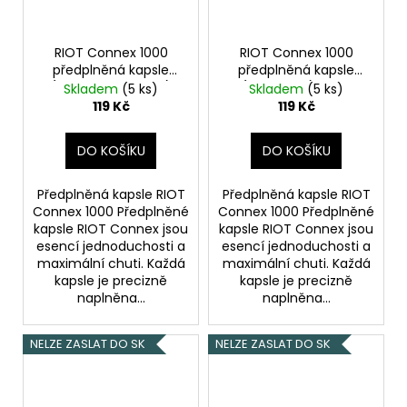
RIOT Connex 1000
RIOT Connex 1000
předplněná kapsle
předplněná kapsle
(Peach Blackberry)
(Grape Ice) 18mg
Skladem
(5 ks)
Skladem
(5 ks)
18mg
119 Kč
119 Kč
DO KOŠÍKU
DO KOŠÍKU
Předplněná kapsle RIOT
Předplněná kapsle RIOT
Connex 1000 Předplněné
Connex 1000 Předplněné
kapsle RIOT Connex jsou
kapsle RIOT Connex jsou
esencí jednoduchosti a
esencí jednoduchosti a
maximální chuti. Každá
maximální chuti. Každá
kapsle je precizně
kapsle je precizně
naplněna...
naplněna...
NELZE ZASLAT DO SK
NELZE ZASLAT DO SK