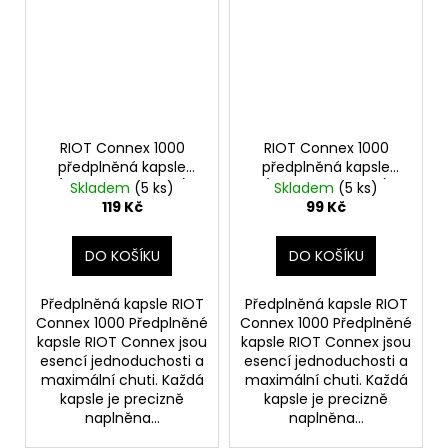
RIOT Connex 1000
RIOT Connex 1000
předplněná kapsle
předplněná kapsle
(Blue Cherry Burst)
(Watermelon Ice)
Skladem
(5 ks)
Skladem
(5 ks)
18mg
10mg 1ks
119 Kč
99 Kč
DO KOŠÍKU
DO KOŠÍKU
Předplněná kapsle RIOT
Předplněná kapsle RIOT
Connex 1000 Předplněné
Connex 1000 Předplněné
kapsle RIOT Connex jsou
kapsle RIOT Connex jsou
esencí jednoduchosti a
esencí jednoduchosti a
maximální chuti. Každá
maximální chuti. Každá
kapsle je precizně
kapsle je precizně
naplněna...
naplněna...