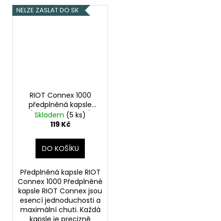
NELZE ZASLAT DO SK
RIOT Connex 1000
předplněná kapsle
(Watermelon Ice)
Skladem
(5 ks)
20mg 1ks
119 Kč
DO KOŠÍKU
Předplněná kapsle RIOT
Connex 1000 Předplněné
kapsle RIOT Connex jsou
esencí jednoduchosti a
maximální chuti. Každá
kapsle je precizně