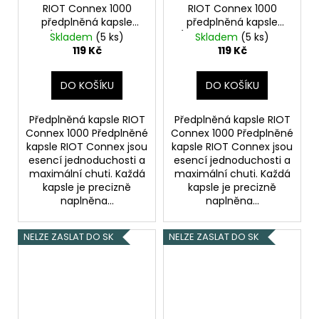
RIOT Connex 1000
RIOT Connex 1000
předplněná kapsle
předplněná kapsle
(Strawberry Kiwi
(Strawberry Blueberry
Skladem
(5 ks)
Skladem
(5 ks)
Apple) 18mg
Ice) 18mg
119 Kč
119 Kč
DO KOŠÍKU
DO KOŠÍKU
Předplněná kapsle RIOT
Předplněná kapsle RIOT
Connex 1000 Předplněné
Connex 1000 Předplněné
kapsle RIOT Connex jsou
kapsle RIOT Connex jsou
esencí jednoduchosti a
esencí jednoduchosti a
maximální chuti. Každá
maximální chuti. Každá
kapsle je precizně
kapsle je precizně
naplněna...
naplněna...
NELZE ZASLAT DO SK
NELZE ZASLAT DO SK