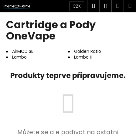
K
Přejít
Hledat
Náku
M
Přihlášen
CZK
na
o
obsah
Zpět
Zpět
košík
š
Cartridge a Pody
í
C
OneVape
k
o
p
AirMOD SE
Golden Ratio
o
Lambo
Lambo II
t
ř
Produkty teprve připravujeme.
e
b
u
j
e
t
e
Můžete se ale podívat na ostatní
n