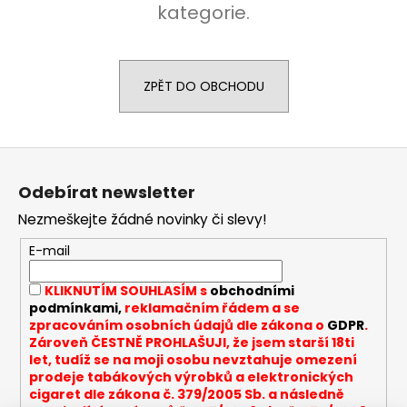
kategorie.
a
j
í
ZPĚT DO OBCHODU
t
?
Z
á
Odebírat newsletter
p
HLEDAT
Nezmeškejte žádné novinky či slevy!
a
t
E-mail
í
D
KLIKNUTÍM SOUHLASÍM s
obchodními
o
podmínkami,
reklamačním řádem a se
zpracováním osobních údajů dle zákona o
GDPR
.
p
Zároveň ČESTNĚ PROHLAŠUJI, že jsem starší 18ti
o
let, tudíž se na moji osobu nevztahuje omezení
r
prodeje tabákových výrobků a elektronických
u
cigaret dle zákona č. 379/2005 Sb. a následně