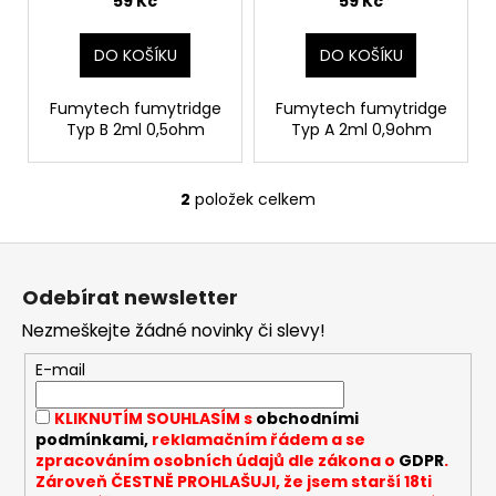
59 Kč
59 Kč
Kč
k
t
DO KOŠÍKU
DO KOŠÍKU
ů
Fumytech fumytridge
Fumytech fumytridge
Typ B 2ml 0,5ohm
Typ A 2ml 0,9ohm
2
položek celkem
O
v
Z
l
á
á
Odebírat newsletter
d
p
a
Nezmeškejte žádné novinky či slevy!
a
c
t
E-mail
í
í
p
KLIKNUTÍM SOUHLASÍM s
obchodními
r
podmínkami,
reklamačním řádem a se
v
zpracováním osobních údajů dle zákona o
GDPR
.
k
Zároveň ČESTNĚ PROHLAŠUJI, že jsem starší 18ti