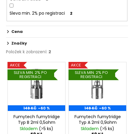
č
u
j
Sleva min. 2% po registraci
2
e
m
Cena
e
Značky
LOST
Položek k zobrazení:
2
MARY
TP1000
V
AKCE
AKCE
-
ý
META
SLEVA MIN. 2% PO
SLEVA MIN. 2% PO
MOON
REGISTRACI
REGISTRACI
p
-
i
20MG
ŽVÝKAČKA,
s
LIMONÁDA,
p
LESNÍ
OVOCE
r
149 KČ
–60 %
149 KČ
–60 %
97
o
Fumytech fumytridge
Fumytech fumytridge
Kč
Typ B 2ml 0,5ohm
Typ A 2ml 0,9ohm
d
Původně:
Skladem
(>5 ks)
Skladem
(>5 ks)
169
u