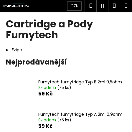
K
Přejít
Hledat
Náku
M
Přihlášen
CZK
na
o
obsah
Zpět
Zpět
košík
š
Cartridge a Pody
í
C
Fumytech
k
o
p
Ezipe
o
Nejprodávanější
t
ř
e
Fumytech fumytridge Typ B 2ml 0,5ohm
b
Skladem
(>5 ks)
u
59 Kč
j
e
Fumytech fumytridge Typ A 2ml 0,9ohm
t
Skladem
(>5 ks)
e
59 Kč
n