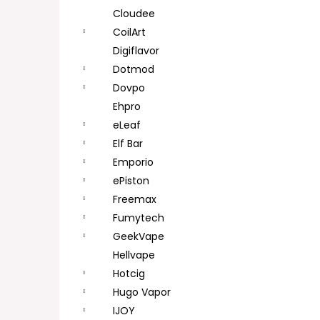
Cloudee
CoilArt
Digiflavor
Dotmod
Dovpo
Ehpro
eLeaf
Elf Bar
Emporio
ePiston
Freemax
Fumytech
GeekVape
Hellvape
Hotcig
Hugo Vapor
IJOY