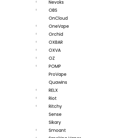
Nevoks
OBS
OnCloud
OneVape
Orchid
OXBAR
OXVA
OZ
POMP
ProVape
Quawins
RELX
Riot
Ritchy
Sense
Sikary
Smoant