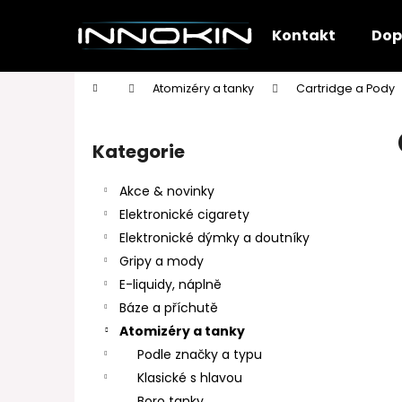
K
Přejít
na
o
Kontakt
Dop
obsah
Zpět
Zpět
š
do
do
í
Domů
Atomizéry a tanky
Cartridge a Pody
k
obchodu
obchodu
P
o
Kategorie
Přeskočit
s
kategorie
t
Akce & novinky
r
Elektronické cigarety
a
Elektronické dýmky a doutníky
n
Gripy a mody
n
E-liquidy, náplně
í
Báze a příchutě
p
Atomizéry a tanky
a
Podle značky a typu
n
Klasické s hlavou
e
Boro tanky