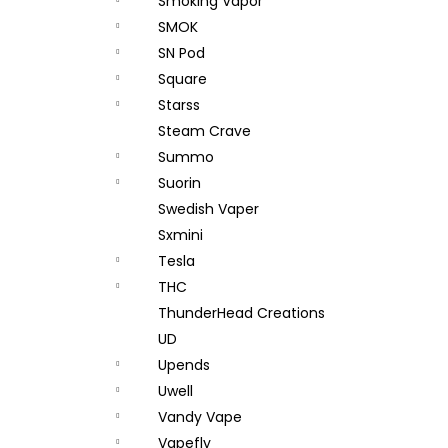
Smoking Vapor
SMOK
SN Pod
Square
Starss
Steam Crave
Summo
Suorin
Swedish Vaper
Sxmini
Tesla
THC
ThunderHead Creations
UD
Upends
Uwell
Vandy Vape
Vapefly