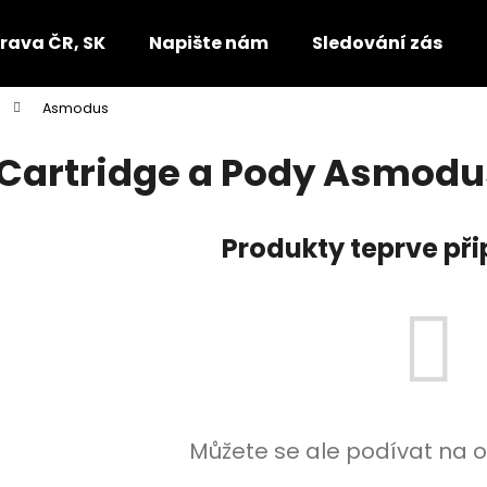
rava ČR, SK
Napište nám
Sledování zásilek
Asmodus
Co potřebujete najít?
Cartridge a Pody Asmodu
HLEDAT
Produkty teprve př
Doporučujeme
Můžete se ale podívat na o