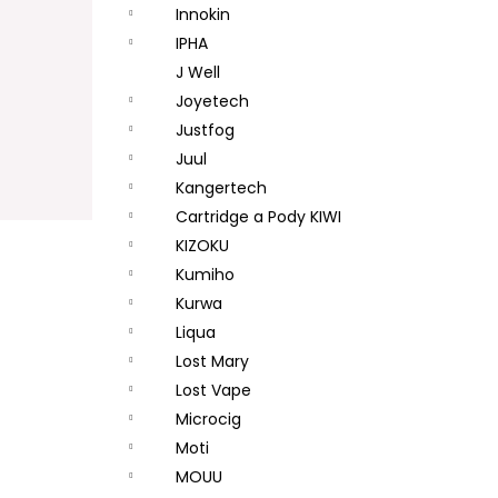
Innokin
IPHA
J Well
Joyetech
Justfog
Juul
Kangertech
Cartridge a Pody KIWI
KIZOKU
Kumiho
Kurwa
Liqua
Lost Mary
Lost Vape
Microcig
Moti
MOUU