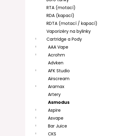
DEKANG DESERT SHIP 10ML 11MG
l
RTA (motací)
154 Kč
Původně:
195 Kč
RDA (kapací)
RDTA (motací / kapací)
Vaporizéry na bylinky
Cartridge a Pody
AAA Vape
Acrohm
Advken
AFK Studio
Airscream
Aramax
Artery
Asmodus
Aspire
Asvape
Bar Juice
CKS