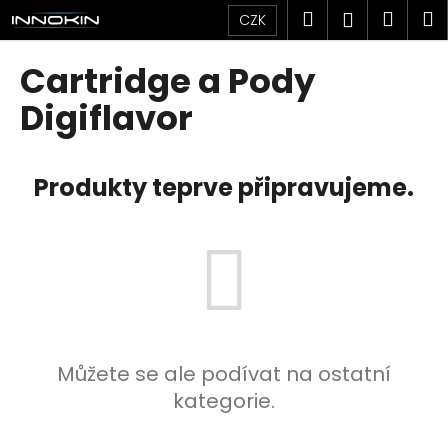
K
Přejít
Hledat
Náku
M
Přihlášen
CZK
na
o
obsah
Zpět
Zpět
košík
š
Cartridge a Pody
í
C
Digiflavor
k
o
p
Produkty teprve připravujeme.
o
t
ř
e
b
u
j
e
Můžete se ale podívat na ostatní
t
kategorie.
e
n