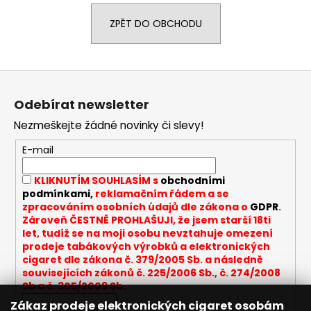
a
ZPĚT DO OBCHODU
j
í
t
Z
?
á
Odebírat newsletter
p
Nezmeškejte žádné novinky či slevy!
a
t
E-mail
HLEDAT
í
KLIKNUTÍM SOUHLASÍM s
obchodními
podmínkami,
reklamačním řádem a se
zpracováním osobních údajů dle zákona o
GDPR
.
D
Zároveň ČESTNĚ PROHLAŠUJI, že jsem starší 18ti
let, tudíž se na moji osobu nevztahuje omezení
o
prodeje tabákových výrobků a elektronických
p
cigaret dle zákona č. 379/2005 Sb. a následně
o
souvisejících zákonů č. 225/2006 Sb., č. 274/2008
r
Sb a č. 305/2009 Sb.
u
Zákaz prodeje elektronických cigaret osobám