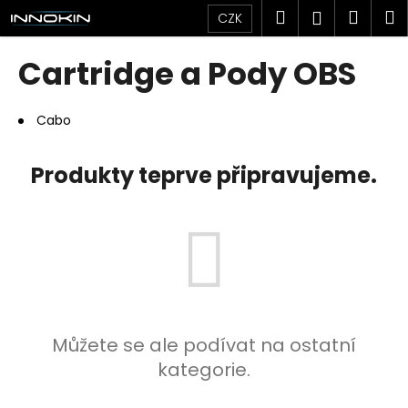
K
Přejít
Hledat
Náku
M
Přihlášen
CZK
na
o
obsah
Zpět
Zpět
košík
š
Cartridge a Pody OBS
í
C
k
o
Cabo
p
o
Produkty teprve připravujeme.
t
ř
e
b
u
j
e
Můžete se ale podívat na ostatní
t
kategorie.
e
n