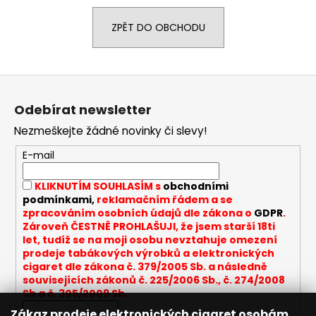
a
ZPĚT DO OBCHODU
j
í
t
Z
?
á
Odebírat newsletter
p
Nezmeškejte žádné novinky či slevy!
a
t
E-mail
HLEDAT
í
KLIKNUTÍM SOUHLASÍM s
obchodními
podmínkami,
reklamačním řádem a se
zpracováním osobních údajů dle zákona o
GDPR
.
D
Zároveň ČESTNĚ PROHLAŠUJI, že jsem starší 18ti
o
let, tudíž se na moji osobu nevztahuje omezení
p
prodeje tabákových výrobků a elektronických
cigaret dle zákona č. 379/2005 Sb. a následně
o
souvisejících zákonů č. 225/2006 Sb., č. 274/2008
r
Sb a č. 305/2009 Sb.
u
Zákaz prodeje elektronických cigaret osobám