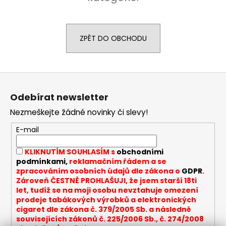
a
j
í
ZPĚT DO OBCHODU
t
?
Z
á
Odebírat newsletter
p
Nezmeškejte žádné novinky či slevy!
a
HLEDAT
t
E-mail
í
KLIKNUTÍM SOUHLASÍM s
obchodními
D
podmínkami,
reklamačním řádem a se
o
zpracováním osobních údajů dle zákona o
GDPR
.
Zároveň ČESTNĚ PROHLAŠUJI, že jsem starší 18ti
p
let, tudíž se na moji osobu nevztahuje omezení
o
prodeje tabákových výrobků a elektronických
r
cigaret dle zákona č. 379/2005 Sb. a následně
u
souvisejících zákonů č. 225/2006 Sb., č. 274/2008