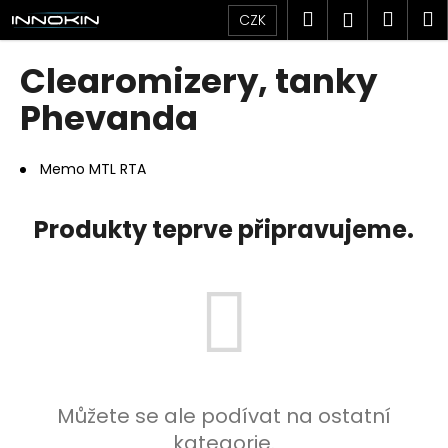
K
Přejít
Hledat
Náku
M
Přihlášen
CZK
na
o
obsah
Zpět
Zpět
košík
š
Clearomizery, tanky
í
C
Phevanda
k
o
p
Memo MTL RTA
o
t
Produkty teprve připravujeme.
ř
e
b
u
j
e
t
Můžete se ale podívat na ostatní
e
kategorie.
n