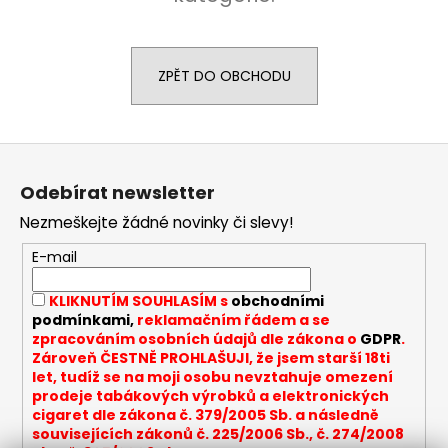
a
j
í
ZPĚT DO OBCHODU
t
?
Z
á
Odebírat newsletter
p
Nezmeškejte žádné novinky či slevy!
a
HLEDAT
t
E-mail
í
KLIKNUTÍM SOUHLASÍM s
obchodními
D
podmínkami,
reklamačním řádem a se
o
zpracováním osobních údajů dle zákona o
GDPR
.
Zároveň ČESTNĚ PROHLAŠUJI, že jsem starší 18ti
p
let, tudíž se na moji osobu nevztahuje omezení
o
prodeje tabákových výrobků a elektronických
r
cigaret dle zákona č. 379/2005 Sb. a následně
u
souvisejících zákonů č. 225/2006 Sb., č. 274/2008