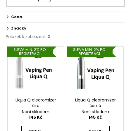
č
u
j
Cena
e
m
Značky
e
Položek k zobrazení:
2
V
SLEVA MIN. 2% PO
SLEVA MIN. 2% PO
ELF
REGISTRACI
REGISTRACI
ý
BAR
600
p
-
i
20MG
-
s
CHERRY
p
(TŘEŠEŇ)
r
145
Kč
o
Liqua Q clearomizer
Liqua Q clearomizer
čirá
černá
d
Není skladem
Není skladem
u
145 Kč
145 Kč
k