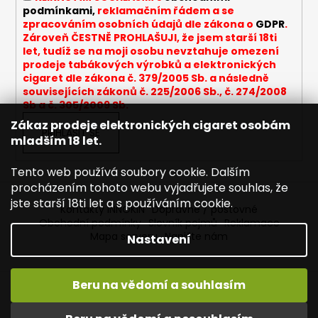
r
podmínkami,
reklamačním řádem a se
v
zpracováním osobních údajů dle zákona o
GDPR
.
k
Zároveň ČESTNĚ PROHLAŠUJI, že jsem starší 18ti
y
let, tudíž se na moji osobu nevztahuje omezení
v
prodeje tabákových výrobků a elektronických
cigaret dle zákona č. 379/2005 Sb. a následně
ý
souvisejících zákonů č. 225/2006 Sb., č. 274/2008
p
Sb a č. 305/2009 Sb.
i
Zákaz prodeje elektronických cigaret osobám
s
PŘIHLÁSIT SE
mladším 18 let.
u
Tento web používá soubory cookie. Dalším
procházením tohoto webu vyjadřujete souhlas, že
jste starší 18ti let a s používáním cookie.
Kontakty INNOKIN
Dopravné / poštovné
Obchodní podmínky
Slovník pojmů
Reklamace
Mapa serveru
Napište nám
Nastavení
Beru na vědomí a souhlasím
Vytvořil Shoptet
Vítejte ve světě INNOKIN. Nabízíme Vám to nejlepší ze světa
Copyright 2026
INNOKIN - Specialista na e-cigarety
.
vapingu. DORUČENÍ ZDARMA nad 1000,- kč / 50 EURO!