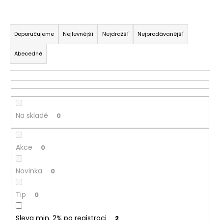
a
Ř
j
a
í
Doporučujeme
Nejlevnější
Nejdražší
Nejprodávanější
z
t
Abecedně
e
?
n
í
p
r
HLEDAT
Na skladě
0
o
d
Akce
u
0
D
k
o
Novinka
0
t
p
ů
o
Tip
0
r
u
Sleva min. 2% po registraci
2