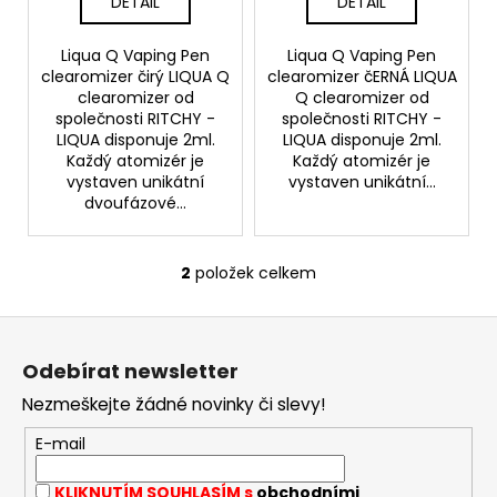
t
DETAIL
DETAIL
ů
Liqua Q Vaping Pen
Liqua Q Vaping Pen
clearomizer čirý LIQUA Q
clearomizer čERNÁ LIQUA
clearomizer od
Q clearomizer od
společnosti RITCHY -
společnosti RITCHY -
LIQUA disponuje 2ml.
LIQUA disponuje 2ml.
Každý atomizér je
Každý atomizér je
vystaven unikátní
vystaven unikátní...
dvoufázové...
2
položek celkem
O
v
Z
l
á
á
Odebírat newsletter
d
p
a
Nezmeškejte žádné novinky či slevy!
a
c
t
E-mail
í
í
p
KLIKNUTÍM SOUHLASÍM s
obchodními