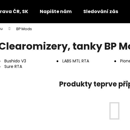
rava ČR, SK
Napište nám
Sledování zásilek
pu
BP Mods
Co potřebujete najít?
Clearomizery, tanky BP 
HLEDAT
Bushido V3
LABS MTL RTA
Pion
Sure RTA
Doporučujeme
Produkty teprve př