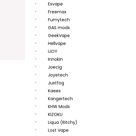
Exvape
Freemax
Fumytech
GAS mods
GeekVape
Hellvape
IJOY
Innokin
Joecig
Joyetech
Justfog
Kaees
Kangertech
KHW Mods
KIZOKU
Liqua (Ritchy)
Lost Vape