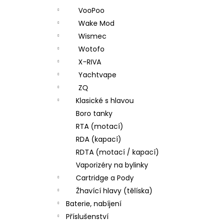
VooPoo
Wake Mod
Wismec
Wotofo
X-RIVA
Yachtvape
ZQ
Klasické s hlavou
Boro tanky
RTA (motací)
RDA (kapací)
RDTA (motací / kapací)
Vaporizéry na bylinky
Cartridge a Pody
Žhavící hlavy (tělíska)
Baterie, nabíjení
Příslušenství