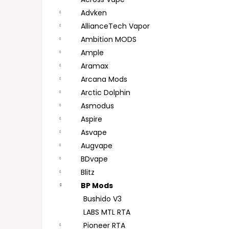
DEKANG DESERT SHIP 10ML 11MG
l
Advken
154 Kč
Původně:
195 Kč
AllianceTech Vapor
Ambition MODS
Ample
Aramax
Arcana Mods
Arctic Dolphin
Asmodus
Aspire
Asvape
Augvape
BDvape
Blitz
BP Mods
Bushido V3
LABS MTL RTA
Pioneer RTA