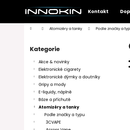
K
Přejít
na
o
Kontakt
Dop
obsah
Zpět
Zpět
š
do
do
í
Domů
Atomizéry a tanky
Podle značky a ty
k
obchodu
obchodu
P
o
Kategorie
Přeskočit
s
kategorie
t
Akce & novinky
r
Elektronické cigarety
a
Elektronické dýmky a doutníky
n
Gripy a mody
n
E-liquidy, náplně
í
Báze a příchutě
p
Atomizéry a tanky
a
Podle značky a typu
n
3CVAPE
e
Across Vape