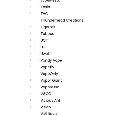
SvoëMesto
Tesla
THC
Thunderhead Creations
Tigertek
Tobeco
UCT
UD
Uwell
Vandy Vape
Vapefly
VapeOnly
Vapor Giant
Vaporesso
VGOD
Vicious Ant
Vision
ViVi Nova