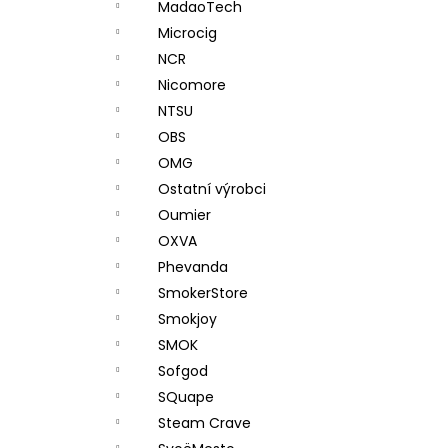
MadaoTech
Microcig
NCR
Nicomore
NTSU
OBS
OMG
Ostatní výrobci
Oumier
OXVA
Phevanda
SmokerStore
Smokjoy
SMOK
Sofgod
SQuape
Steam Crave