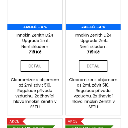
749 KČ
–4 %
749 KČ
–4 %
Innokin Zenith D24
Innokin Zenith D24
Upgrade 2ml
Upgrade 2ml
Clearomizer - Stříbrný
Clearomizer - Černý
Není skladem
Není skladem
719 Kč
719 Kč
DETAIL
DETAIL
Clearomizer s objemem
Clearomizer s objemem
až 2ml, závit 510,
až 2ml, závit 510,
Regulace přívodu
Regulace přívodu
vzduchu, 2x žhavící
vzduchu, 2x žhavící
hlava Innokin Zenith v
hlava Innokin Zenith v
SETU
SETU
AKCE
AKCE