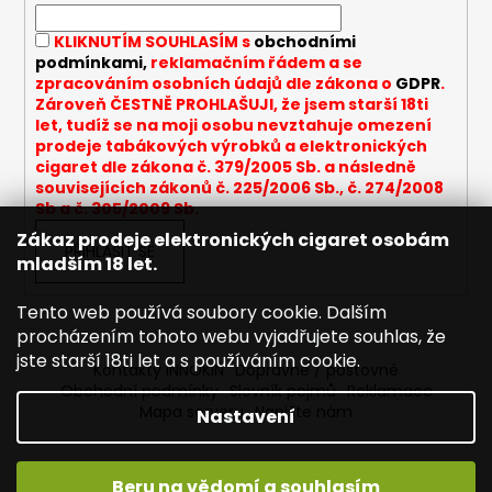
í
í
p
KLIKNUTÍM SOUHLASÍM s
obchodními
r
podmínkami,
reklamačním řádem a se
v
zpracováním osobních údajů dle zákona o
GDPR
.
k
Zároveň ČESTNĚ PROHLAŠUJI, že jsem starší 18ti
y
let, tudíž se na moji osobu nevztahuje omezení
v
prodeje tabákových výrobků a elektronických
cigaret dle zákona č. 379/2005 Sb. a následně
ý
souvisejících zákonů č. 225/2006 Sb., č. 274/2008
p
Sb a č. 305/2009 Sb.
i
Zákaz prodeje elektronických cigaret osobám
s
PŘIHLÁSIT SE
mladším 18 let.
u
Tento web používá soubory cookie. Dalším
procházením tohoto webu vyjadřujete souhlas, že
jste starší 18ti let a s používáním cookie.
Kontakty INNOKIN
Dopravné / poštovné
Obchodní podmínky
Slovník pojmů
Reklamace
Mapa serveru
Napište nám
Nastavení
Beru na vědomí a souhlasím
Vytvořil Shoptet