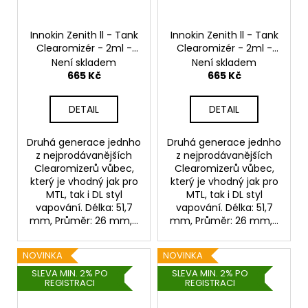
Innokin Zenith ll - Tank
Innokin Zenith ll - Tank
Clearomizér - 2ml -
Clearomizér - 2ml -
Stříbrný
Black
Není skladem
Není skladem
665 Kč
665 Kč
DETAIL
DETAIL
Druhá generace jednho
Druhá generace jednho
z nejprodávanějších
z nejprodávanějších
Clearomizerů vůbec,
Clearomizerů vůbec,
který je vhodný jak pro
který je vhodný jak pro
MTL, tak i DL styl
MTL, tak i DL styl
vapování. Délka: 51,7
vapování. Délka: 51,7
mm, Průměr: 26 mm,...
mm, Průměr: 26 mm,...
NOVINKA
NOVINKA
SLEVA MIN. 2% PO
SLEVA MIN. 2% PO
REGISTRACI
REGISTRACI