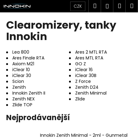
K
Přejít
Hledat
Náku
M
Přihlášen
CZK
na
o
obsah
Zpět
Zpět
košík
š
Clearomizery, tanky
í
C
Innokin
k
o
p
Lea 800
Ares 2 MTL RTA
o
Ares Finale RTA
Ares MTL RTA
Axiom M21
GO Z
t
iClear 10
iClear 16
ř
iClear 30
iClear 30B
e
Scion
Z Force
Zenith
Zenith D24
b
Innokin Zenith II
Zenith Minimal
u
Zenith NEX
Zlide
j
Zlide TOP
e
Nejprodávanější
t
e
Innokin Zenith Minimal - 2ml - Gunmetal
n