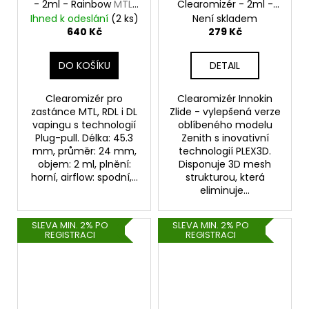
- 2ml - Rainbow
MTL,
Clearomizér - 2ml -
RDL, DL Clearomizér
Gunmetal
Ihned k odeslání
(2 ks)
Není skladem
640 Kč
279 Kč
DO KOŠÍKU
DETAIL
Clearomizér pro
Clearomizér Innokin
zastánce MTL, RDL i DL
Zlide - vylepšená verze
vapingu s technologií
oblíbeného modelu
Plug-pull. Délka: 45.3
Zenith s inovativní
mm, průměr: 24 mm,
technologií PLEX3D.
objem: 2 ml, plnění:
Disponuje 3D mesh
horní, airflow: spodní,...
strukturou, která
eliminuje...
SLEVA MIN. 2% PO
SLEVA MIN. 2% PO
REGISTRACI
REGISTRACI