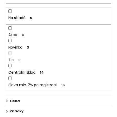
č
í
u
p
j
r
e
Na skladě
5
o
m
d
e
Akce
u
3
k
ELF
Novinka
3
t
BAR
600
ů
-
Tip
0
20MG
-
CHERRY
Centrální sklad
14
(TŘEŠEŇ)
145
Sleva min. 2% po registraci
16
Kč
Cena
Značky