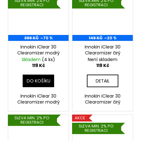
SLEVA MIN. 2% PO
SLEVA MIN. 2% PO
REGISTRACI
REGISTRACI
399 KČ
–70 %
149 KČ
–20 %
Innokin iClear 30
Innokin iClear 30
Clearomizer modrý
Clearomizer čirý
Skladem
(4 ks)
Není skladem
119 Kč
119 Kč
DO KOŠÍKU
DETAIL
Innokin iClear 30
Innokin iClear 30
Clearomizer modrý
Clearomizer čirý
SLEVA MIN. 2% PO
AKCE
REGISTRACI
SLEVA MIN. 2% PO
REGISTRACI