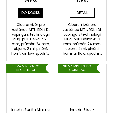
649 Kč
389 Kč
DO KOŠÍKU
DETAIL
Clearomizér pro
Clearomizér pro
zastánce MTL, RDL i DL
zastánce MTL, RDL i DL
vapingu s technologií
vapingu s technologií
Plug-pull. Délka: 45.3
Plug-pull. Délka: 45.3
mm, průměr: 24 mm,
mm, průměr: 24 mm,
objem: 2 ml, plnění:
objem: 2 ml, plnění:
horní, airflow: spodní,...
horní, airflow: spodní,...
SLEVA MIN. 2% PO
SLEVA MIN. 2% PO
REGISTRACI
REGISTRACI
Innokin Zenith Minimal
Innokin Zlide -