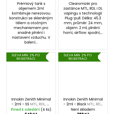
Prémiový tank s
Clearomizér pro
objemem 2ml
zastánce MTL, RDL i DL
kombinuje nerezovou
vapingu s technologií
konstrukci se skleněným
Plug-pull. Délka: 45.3
tělem a otočným
mm, průměr: 24 mm,
mechanismem pro
objem: 2 ml, plnění:
snadné plnění i
horní, airflow: spodní,...
nastavení vzduchu. V
balení...
SLEVA MIN. 2% PO
SLEVA MIN. 2% PO
REGISTRACI
REGISTRACI
Innokin Zenith Minimal
Innokin Zenith Minimal
- 2ml - SS
MTL, RDL, DL
- 2ml - Black
MTL, RDL,
Clearomizér
DL Clearomizér
Ihned k odeslání
(4 ks)
Není skladem