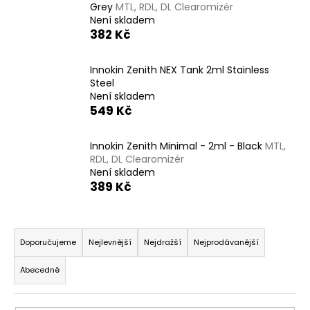
Grey
MTL, RDL, DL Clearomizér
a
Není skladem
j
382 Kč
í
t
Innokin Zenith NEX Tank 2ml Stainless
Steel
?
Není skladem
549 Kč
Innokin Zenith Minimal - 2ml - Black
MTL,
RDL, DL Clearomizér
HLEDAT
Není skladem
389 Kč
D
Ř
o
a
Doporučujeme
Nejlevnější
Nejdražší
Nejprodávanější
p
z
o
Abecedně
e
r
u
n