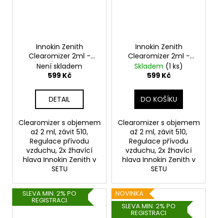
Innokin Zenith
Innokin Zenith
Clearomizer 2ml -
Clearomizer 2ml -
Černý
Stříbrný
Není skladem
Skladem
(1 ks)
599 Kč
599 Kč
DETAIL
DO KOŠÍKU
Clearomizer s objemem
Clearomizer s objemem
až 2 ml, závit 510,
až 2 ml, závit 510,
Regulace přívodu
Regulace přívodu
vzduchu, 2x žhavící
vzduchu, 2x žhavící
hlava Innokin Zenith v
hlava Innokin Zenith v
SETU
SETU
SLEVA MIN. 2% PO
NOVINKA
REGISTRACI
SLEVA MIN. 2% PO
REGISTRACI