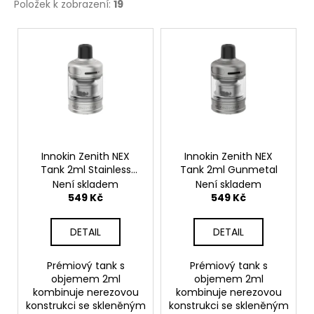
Položek k zobrazení:
19
V
ý
p
i
s
p
r
o
Innokin Zenith NEX
Innokin Zenith NEX
Tank 2ml Stainless
Tank 2ml Gunmetal
d
Steel
Není skladem
Není skladem
u
549 Kč
549 Kč
k
t
DETAIL
DETAIL
ů
Prémiový tank s
Prémiový tank s
objemem 2ml
objemem 2ml
kombinuje nerezovou
kombinuje nerezovou
konstrukci se skleněným
konstrukci se skleněným