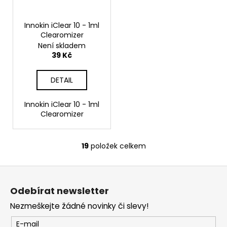
Innokin iClear 10 - 1ml
Clearomizer
Není skladem
39 Kč
DETAIL
Innokin iClear 10 - 1ml
Clearomizer
19
položek celkem
O
v
Z
l
á
á
Odebírat newsletter
d
p
a
Nezmeškejte žádné novinky či slevy!
a
c
t
E-mail