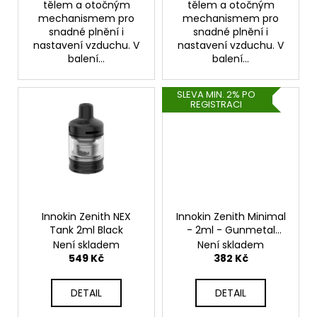
tělem a otočným
tělem a otočným
mechanismem pro
mechanismem pro
snadné plnění i
snadné plnění i
nastavení vzduchu. V
nastavení vzduchu. V
balení...
balení...
SLEVA MIN. 2% PO
REGISTRACI
Innokin Zenith NEX
Innokin Zenith Minimal
Tank 2ml Black
- 2ml - Gunmetal
Grey
MTL, RDL, DL
Není skladem
Není skladem
Clearomizér
549 Kč
382 Kč
DETAIL
DETAIL