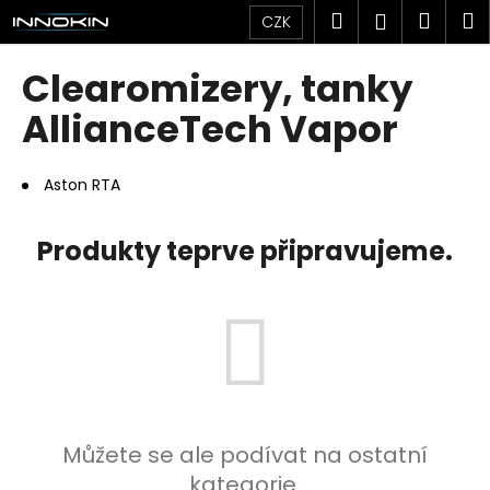
K
Přejít
Hledat
Náku
M
Přihlášen
CZK
na
o
obsah
Zpět
Zpět
košík
š
Clearomizery, tanky
í
C
AllianceTech Vapor
k
o
p
Aston RTA
o
t
Produkty teprve připravujeme.
ř
e
b
u
j
e
t
Můžete se ale podívat na ostatní
e
kategorie.
n