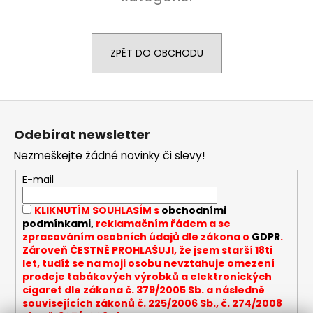
a
j
í
ZPĚT DO OBCHODU
t
?
Z
á
Odebírat newsletter
p
Nezmeškejte žádné novinky či slevy!
a
HLEDAT
t
E-mail
í
KLIKNUTÍM SOUHLASÍM s
obchodními
D
podmínkami,
reklamačním řádem a se
o
zpracováním osobních údajů dle zákona o
GDPR
.
Zároveň ČESTNĚ PROHLAŠUJI, že jsem starší 18ti
p
let, tudíž se na moji osobu nevztahuje omezení
o
prodeje tabákových výrobků a elektronických
r
cigaret dle zákona č. 379/2005 Sb. a následně
u
souvisejících zákonů č. 225/2006 Sb., č. 274/2008