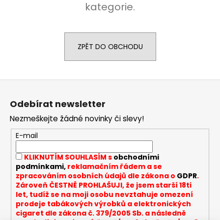
kategorie.
a
j
í
ZPĚT DO OBCHODU
t
?
Z
á
Odebírat newsletter
p
HLEDAT
Nezmeškejte žádné novinky či slevy!
a
t
E-mail
í
D
KLIKNUTÍM SOUHLASÍM s
obchodními
o
podmínkami,
reklamačním řádem a se
zpracováním osobních údajů dle zákona o
GDPR
.
p
Zároveň ČESTNĚ PROHLAŠUJI, že jsem starší 18ti
o
let, tudíž se na moji osobu nevztahuje omezení
r
prodeje tabákových výrobků a elektronických
u
cigaret dle zákona č. 379/2005 Sb. a následně