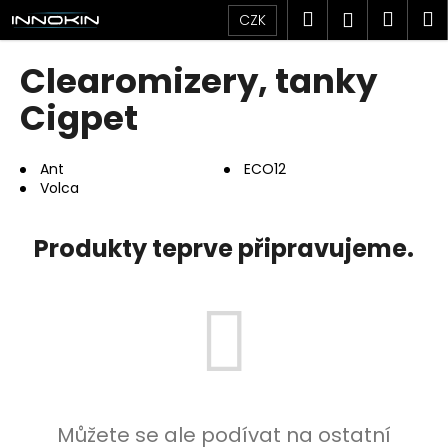
K
Přejít
Hledat
Náku
M
Přihlášen
CZK
na
o
obsah
Zpět
Zpět
košík
š
Clearomizery, tanky
í
C
Cigpet
k
o
p
Ant
ECO12
o
Volca
t
ř
Produkty teprve připravujeme.
e
b
u
j
e
t
e
Můžete se ale podívat na ostatní
n