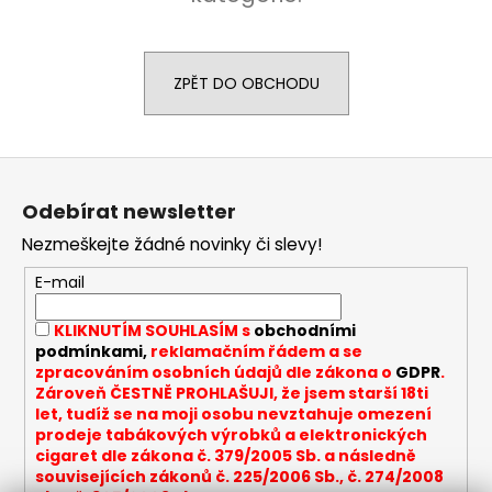
a
j
í
ZPĚT DO OBCHODU
t
?
Z
á
Odebírat newsletter
p
Nezmeškejte žádné novinky či slevy!
a
HLEDAT
t
E-mail
í
KLIKNUTÍM SOUHLASÍM s
obchodními
D
podmínkami,
reklamačním řádem a se
o
zpracováním osobních údajů dle zákona o
GDPR
.
Zároveň ČESTNĚ PROHLAŠUJI, že jsem starší 18ti
p
let, tudíž se na moji osobu nevztahuje omezení
o
prodeje tabákových výrobků a elektronických
r
cigaret dle zákona č. 379/2005 Sb. a následně
u
souvisejících zákonů č. 225/2006 Sb., č. 274/2008