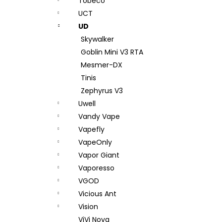
Tobeco
UCT
UD
Skywalker
Goblin Mini V3 RTA
Mesmer-DX
Tinis
Zephyrus V3
Uwell
Vandy Vape
Vapefly
VapeOnly
Vapor Giant
Vaporesso
VGOD
Vicious Ant
Vision
ViVi Nova