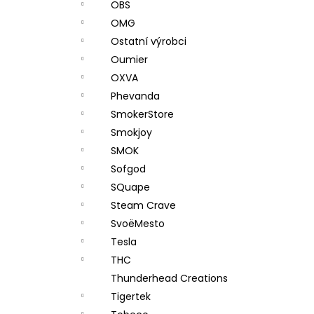
OBS
OMG
Ostatní výrobci
Oumier
OXVA
Phevanda
SmokerStore
Smokjoy
SMOK
Sofgod
SQuape
Steam Crave
SvoëMesto
Tesla
THC
Thunderhead Creations
Tigertek