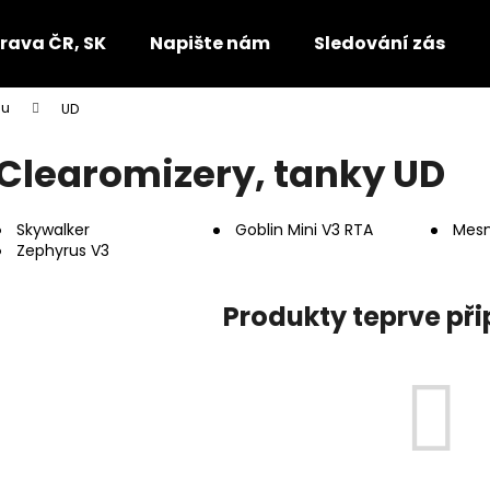
rava ČR, SK
Napište nám
Sledování zásilek
pu
UD
Co potřebujete najít?
Clearomizery, tanky UD
HLEDAT
Skywalker
Goblin Mini V3 RTA
Mes
Zephyrus V3
Doporučujeme
Produkty teprve př