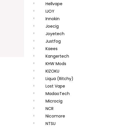
Hellvape
IJOY
Innokin
Joecig
Joyetech
Justfog
Kaees
Kangertech
KHW Mods
KIZOKU
Liqua (Ritchy)
Lost Vape
MadaoTech
Microcig
NCR
Nicomore
NTSU