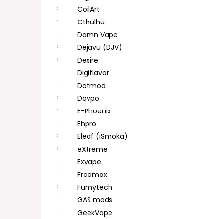
CoilArt
Cthulhu
Damn Vape
Dejavu (DJV)
Desire
Digiflavor
Dotmod
Dovpo
E-Phoenix
Ehpro
Eleaf (iSmoka)
eXtreme
Exvape
Freemax
Fumytech
GAS mods
GeekVape