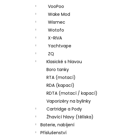
VooPoo
Wake Mod
Wismec
Wotofo
X-RIVA
Yachtvape
ZQ
Klasické s hlavou
Boro tanky
RTA (motací)
RDA (kapací)
RDTA (motací / kapací)
Vaporizéry na bylinky
Cartridge a Pody
Žhavící hlavy (tělíska)
Baterie, nabíjení
Příslušenství