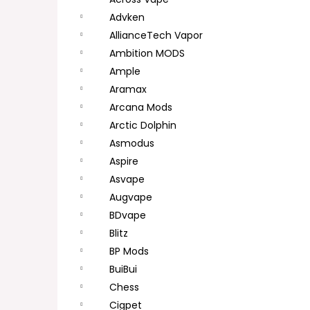
DEKANG DESERT SHIP 10ML 11MG
l
Advken
154 Kč
Původně:
195 Kč
AllianceTech Vapor
Ambition MODS
Ample
Aramax
Arcana Mods
Arctic Dolphin
Asmodus
Aspire
Asvape
Augvape
BDvape
Blitz
BP Mods
BuiBui
Chess
Cigpet