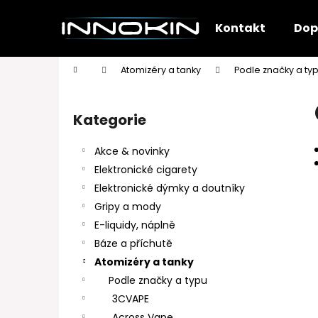
K
Přejít
na
o
Kontakt
Dop
obsah
Zpět
Zpět
š
do
do
í
Domů
Atomizéry a tanky
Podle značky a ty
k
obchodu
obchodu
P
o
Kategorie
Přeskočit
s
kategorie
t
Akce & novinky
r
Elektronické cigarety
a
Elektronické dýmky a doutníky
n
Gripy a mody
n
E-liquidy, náplně
í
Báze a příchutě
p
Atomizéry a tanky
a
Podle značky a typu
n
3CVAPE
e
Across Vape