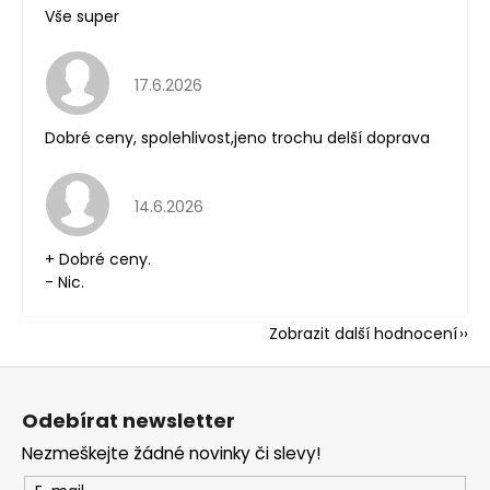
Vše super
Hodnocení obchodu je 5 z 5 hvězdiček.
17.6.2026
Dobré ceny, spolehlivost,jeno trochu delší doprava
Hodnocení obchodu je 5 z 5 hvězdiček.
14.6.2026
+ Dobré ceny.
- Nic.
Zobrazit další hodnocení
Z
á
Odebírat newsletter
p
Nezmeškejte žádné novinky či slevy!
a