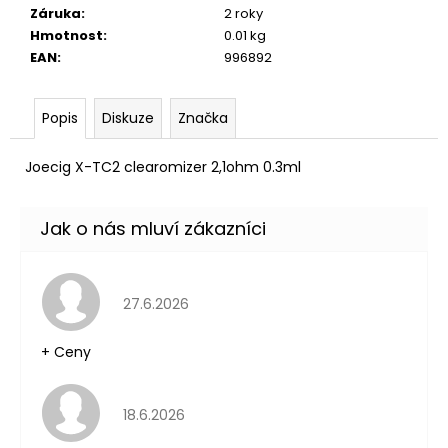
č
Záruka
:
2 roky
u
Hmotnost
:
0.01 kg
j
EAN
:
996892
e
m
e
Popis
Diskuze
Značka
Joecig X-TC2
clearomizer
2,1ohm 0.3ml
DEKANG
DESERT
SHIP
10ML
11MG
154
Kč
Hodnocení obchodu je 5 z 5 hvězdiček.
Původně:
27.6.2026
195
Kč
+ Ceny
Hodnocení obchodu je 5 z 5 hvězdiček.
18.6.2026