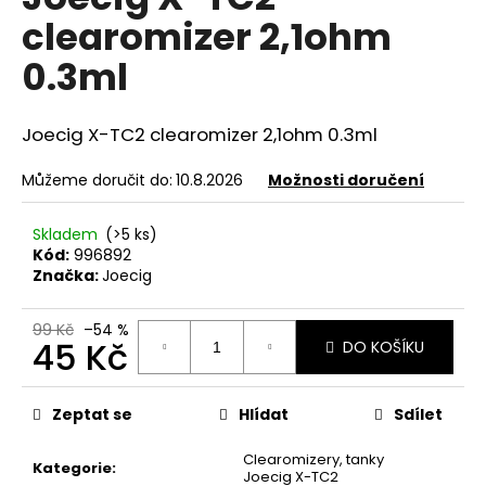
je
a
clearomizer 2,1ohm
0,0
z
j
0.3ml
5
í
hvězdiček.
t
Joecig X-TC2
clearomizer
2,1ohm 0.3ml
?
Můžeme doručit do:
10.8.2026
Možnosti doručení
Skladem
(>5 ks)
HLEDAT
Kód:
996892
Značka:
Joecig
99 Kč
–54 %
D
45 Kč
DO KOŠÍKU
o
Měrná
p
cena:
o
Zeptat se
Hlídat
Sdílet
r
Clearomizery, tanky
u
Kategorie
:
Joecig X-TC2