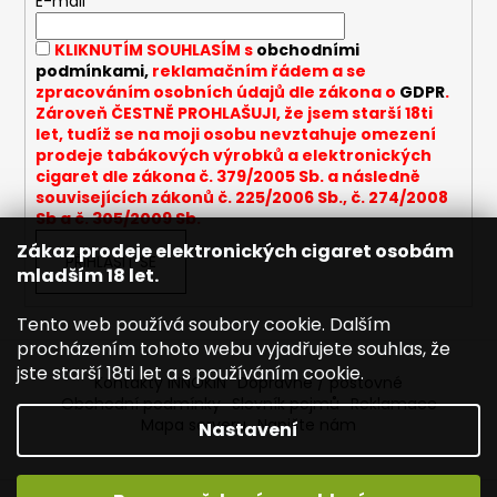
t
E-mail
í
KLIKNUTÍM SOUHLASÍM s
obchodními
podmínkami,
reklamačním řádem a se
zpracováním osobních údajů dle zákona o
GDPR
.
Zároveň ČESTNĚ PROHLAŠUJI, že jsem starší 18ti
let, tudíž se na moji osobu nevztahuje omezení
prodeje tabákových výrobků a elektronických
cigaret dle zákona č. 379/2005 Sb. a následně
souvisejících zákonů č. 225/2006 Sb., č. 274/2008
Sb a č. 305/2009 Sb.
Zákaz prodeje elektronických cigaret osobám
PŘIHLÁSIT SE
mladším 18 let.
Tento web používá soubory cookie. Dalším
procházením tohoto webu vyjadřujete souhlas, že
jste starší 18ti let a s používáním cookie.
Kontakty INNOKIN
Dopravné / poštovné
Obchodní podmínky
Slovník pojmů
Reklamace
Mapa serveru
Napište nám
Nastavení