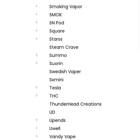
Smoking Vapor
SMOK
SN Pod
Square
Starss
Steam Crave
Summo
Suorin
Swedish Vaper
Sxmini
Tesla
THC
ThunderHead Creations
UD
Upends
Uwell
Vandy Vape