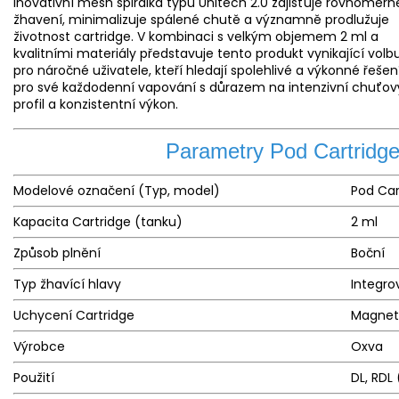
Inovativní mesh spirálka typu Unitech 2.0 zajišťuje rovnoměrn
žhavení, minimalizuje spálené chutě a významně prodlužuje
životnost cartridge. V kombinaci s velkým objemem 2 ml a
kvalitními materiály představuje tento produkt vynikající volb
pro náročné uživatele, kteří hledají spolehlivé a výkonné řešen
pro své každodenní vapování s důrazem na intenzivní chuťov
profil a konzistentní výkon.
Parametry Pod Cartridg
Modelové označení (Typ, model)
Pod Ca
Kapacita Cartridge (tanku)
2 ml
Způsob plnění
Boční
Typ žhavící hlavy
Integr
Uchycení Cartridge
Magneti
Výrobce
Oxva
Použití
DL, RDL 