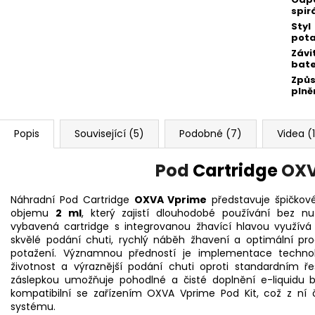
spir
Styl
pot
Závi
bate
Způ
plně
Popis
Související (5)
Podobné (7)
Videa (
Pod
Cartridge
OXV
Náhradní Pod Cartridge
OXVA Vprime
představuje špičkov
objemu
2 ml
, který zajistí dlouhodobé používání bez n
vybavená cartridge s integrovanou žhavící hlavou využív
skvělé podání chuti, rychlý náběh žhavení a optimální pr
potažení. Významnou předností je implementace techno
životnost a výraznější podání chuti oproti standardním ře
záslepkou umožňuje pohodlné a čisté doplnění e-liquidu b
kompatibilní se zařízením OXVA Vprime Pod Kit, což z ní či
systému.