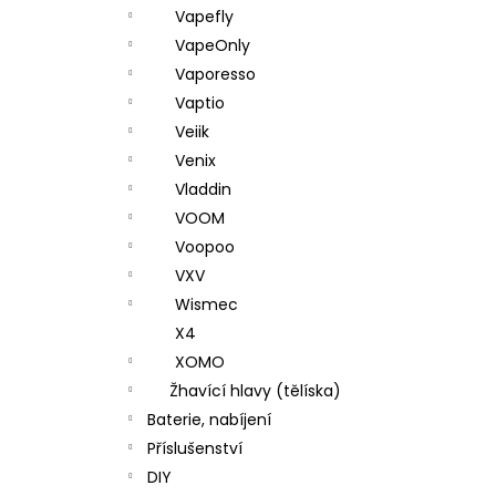
Vapefly
VapeOnly
Vaporesso
Vaptio
Veiik
Venix
Vladdin
VOOM
Voopoo
VXV
Wismec
X4
XOMO
Žhavící hlavy (tělíska)
Baterie, nabíjení
Příslušenství
DIY