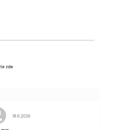
ete
zde
Hodnocení obchodu je 5 z 5 hvězdiček.
18.6.2026