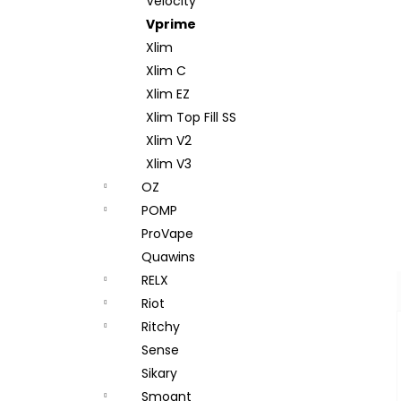
Velocity
Vprime
Xlim
Xlim C
Xlim EZ
Xlim Top Fill SS
Xlim V2
Xlim V3
OZ
POMP
ProVape
Quawins
RELX
Riot
Ritchy
Sense
Sikary
Smoant