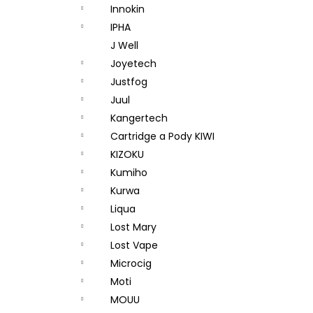
Innokin
IPHA
J Well
Joyetech
Justfog
Juul
Kangertech
Cartridge a Pody KIWI
KIZOKU
Kumiho
Kurwa
Liqua
Lost Mary
Lost Vape
Microcig
Moti
MOUU