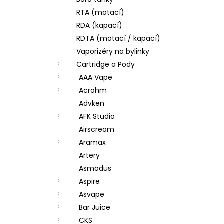
DEKANG DESERT SHIP 10ML 11MG
l
RTA (motací)
154 Kč
Původně:
195 Kč
RDA (kapací)
RDTA (motací / kapací)
Vaporizéry na bylinky
Cartridge a Pody
AAA Vape
Acrohm
Advken
AFK Studio
Airscream
Aramax
Artery
Asmodus
Aspire
Asvape
Bar Juice
CKS