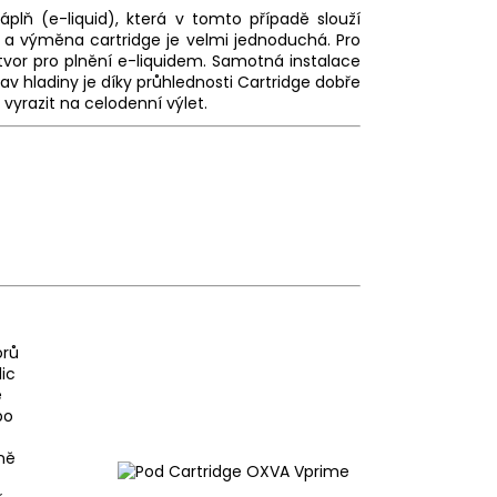
áplň (
e-liquid
), která v tomto případě slouží
 a výměna cartridge je velmi jednoduchá. Pro
tvor pro plnění e-liquidem. Samotná instalace
v hladiny je díky průhlednosti Cartridge dobře
a vyrazit na celodenní výlet.
orů
ic
e
po
ně