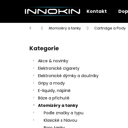
K
Přejít
na
o
Kontakt
Dop
obsah
Zpět
Zpět
š
do
do
í
Domů
Atomizéry a tanky
Cartridge a Pody
k
obchodu
obchodu
P
o
Kategorie
Přeskočit
s
kategorie
t
Akce & novinky
r
Elektronické cigarety
a
Elektronické dýmky a doutníky
n
Gripy a mody
n
E-liquidy, náplně
í
Báze a příchutě
p
Atomizéry a tanky
a
Podle značky a typu
n
Klasické s hlavou
e
Boro tanky