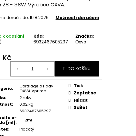
FILL SS POD CARTRIDGE
n 28 - 38W. Výrobce OXVA.
e doručit do:
10.8.2026
Možnosti doručení
d k odeslání
Kód:
Značka:
)
6932467605297
Oxva
9 Kč
ná
DO KOŠÍKU
:
Tisk
Cartridge a Pody
gorie
:
OXVA Vprime
Zeptat se
ka
:
2 roky
Hlídat
tnost
:
0.02 kg
Sdílet
6932467605297
cita e-
1 - 2ml
idu [ml]
:
stek
:
Placatý
or