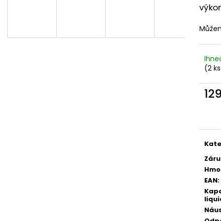
DEKANG DESERT SHIP 10ML 6MG
OXVA XLIM TOP 
výko
1,2OHM 2ML
155 Kč
Původně:
195 Kč
79 Kč
Můžem
Ihne
(2 ks
12
Měr
cena
Kate
Záru
Hmo
EAN
:
Kapa
liqu
Náu
Odp