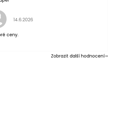
uper
Hodnocení obchodu je 5 z 5 hvězdiček.
14.6.2026
ré ceny.
Zobrazit další hodnocení