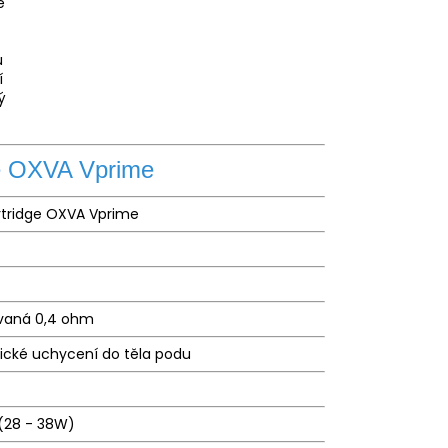
é
u
í
ý
e OXVA Vprime
rtridge OXVA Vprime
ovaná 0,4 ohm
cké uchycení do těla podu
(
28 - 38W)