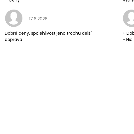
+ Ceny
Vše s
Hodnocení obchodu je 5 z 5 hvězdiček.
17.6.2026
Dobré ceny, spolehlivost,jeno trochu delší
+ Dob
doprava
- Nic.