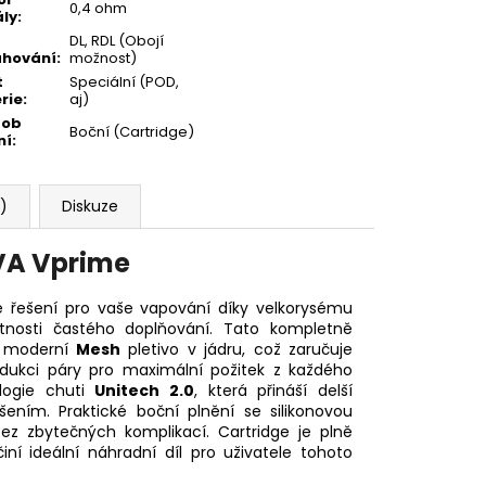
0,4 ohm
ály
:
DL, RDL (Obojí
ahování
:
možnost)
t
Speciální (POD,
rie
:
aj)
sob
Boční (Cartridge)
ní
:
1)
Diskuze
A Vprime
é řešení pro vaše vapování díky velkorysému
utnosti častého doplňování. Tato kompletně
á moderní
Mesh
pletivo v jádru, což zaručuje
odukci páry pro maximální požitek z každého
logie chuti
Unitech 2.0
, která přináší delší
šením. Praktické boční plnění se silikonovou
ez zbytečných komplikací. Cartridge je plně
ní ideální náhradní díl pro uživatele tohoto