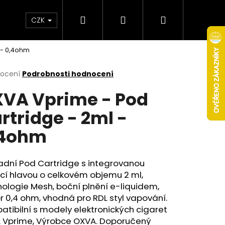
Hledat
Přihlášení
Nákupní
Obchodní podmínky
Věrnostní program
CZK
 - 0,4ohm
košík
rné
nocení
Podrobnosti hodnocení
cení
VA Vprime - Pod
ktu
rtridge - 2ml -
,4ohm
ček.
adní Pod
Cartridge
s integrovanou
cí hlavou o celkovém objemu 2 ml,
ologie Mesh, boční plnění e-liquidem,
Následující
 0,4 ohm, vhodná pro RDL styl vapování.
tibilní s modely elektronických cigaret
 Vprime, Výrobce OXVA. Doporučený