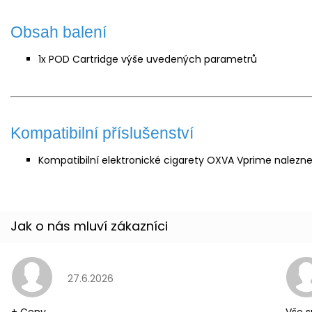
Obsah balení
1x POD Cartridge výše uvedených parametrů
Kompatibilní příslušenství
Kompatibilní elektronické cigarety OXVA Vprime nalezn
Hodnocení obchodu je 5 z 5 hvězdiček.
27.6.2026