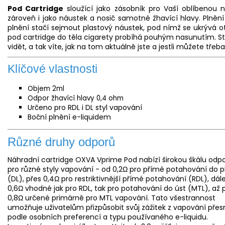
Pod Cartridge
sloužící jako zásobník pro Vaší oblíbenou n
zároveň i jako
náustek
a nosič samotné žhavící hlavy. Plnění
plnění stačí sejmout plastový náustek, pod nímž se ukrývá o
pod cartridge do těla cigarety probíhá pouhým nasunutím. Sta
vidět, a tak víte, jak na tom aktuálně jste a jestli můžete třeb
Klíčové vlastnosti
Objem 2ml
Odpor žhavící hlavy 0,4 ohm
Určeno pro RDL i
DL
styl vapování
Boční plnění e-liquidem
Různé druhy odporů
Náhradní cartridge OXVA Vprime Pod nabízí širokou škálu odp
pro různé styly vapování - od 0,2Ω pro přímé potahování do pl
(DL), přes 0,4Ω pro restriktivnější přímé potahování (RDL), dál
0,6Ω vhodné jak pro RDL, tak pro potahování do úst (
MTL
), až 
0,8Ω určené primárně pro MTL vapování. Tato všestrannost
umožňuje uživatelům přizpůsobit svůj zážitek z vapování přes
podle osobních preferencí a typu používaného e-liquidu.