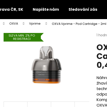
rava ČR, SK
Napište nám
Sledování zásilek
OXVA
Vprime
OXVA Vprime - Pod Cartridge - 2ml
Co potřebujete najít?
Průmě
1 hod
SLEVA MIN. 2% PO
REGISTRACI
hodno
OX
produ
HLEDAT
je
Ca
5,0
z
0
5
Doporučujeme
hvězdi
Náhr
žhaví
techn
odpor
Kompa
OXVA