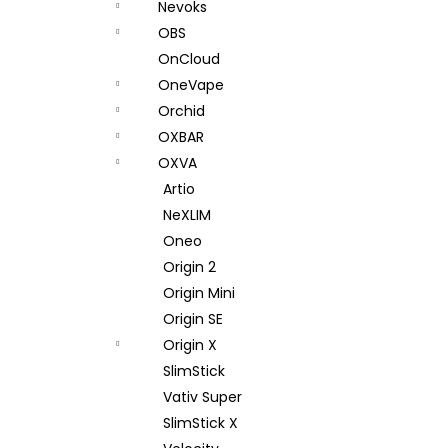
Nevoks
OBS
OnCloud
OneVape
Orchid
OXBAR
OXVA
Artio
NeXLIM
Oneo
Origin 2
Origin Mini
Origin SE
Origin X
SlimStick
Vativ Super
SlimStick X