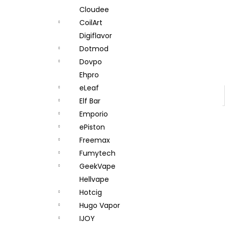
Cloudee
CoilArt
Digiflavor
Dotmod
Dovpo
Ehpro
eLeaf
Elf Bar
Emporio
ePiston
Freemax
Fumytech
GeekVape
Hellvape
Hotcig
Hugo Vapor
IJOY