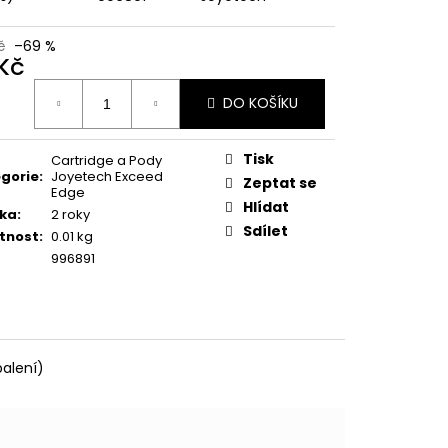
FILL SS POD CARTRIDGE
č
–69 %
 Kč
ná
DO KOŠÍKU
:
Tisk
Cartridge a Pody
gorie
:
Joyetech Exceed
Zeptat se
Edge
Hlídat
ka
:
2 roky
Sdílet
tnost
:
0.01 kg
996891
alení)