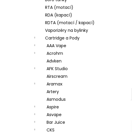
DEKANG DESERT SHIP 10ML 11MG
l
RTA (motací)
154 Kč
Původně:
195 Kč
RDA (kapací)
RDTA (motací / kapací)
Vaporizéry na bylinky
Cartridge a Pody
AAA Vape
Acrohm
Advken
AFK Studio
Airscream
Aramax
Artery
Asmodus
Aspire
Asvape
Bar Juice
CKS