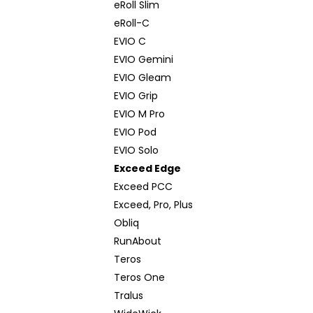
eRoll Slim
eRoll-C
EVIO C
EVIO Gemini
EVIO Gleam
EVIO Grip
EVIO M Pro
EVIO Pod
EVIO Solo
Exceed Edge
Exceed PCC
Exceed, Pro, Plus
Obliq
RunAbout
Teros
Teros One
Tralus