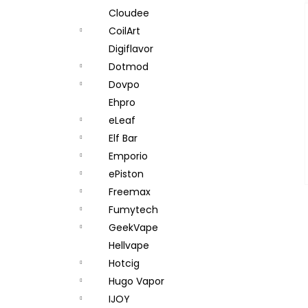
Cloudee
CoilArt
Digiflavor
Dotmod
Dovpo
Ehpro
eLeaf
Elf Bar
Emporio
ePiston
Freemax
Fumytech
GeekVape
Hellvape
Hotcig
Hugo Vapor
IJOY