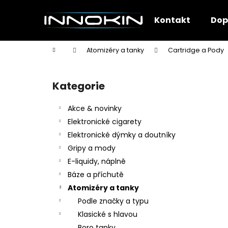
K
Přejít
na
o
Kontakt
Dop
obsah
Zpět
Zpět
š
do
do
í
Domů
Atomizéry a tanky
Cartridge a Pody
k
obchodu
obchodu
P
o
Kategorie
Přeskočit
s
kategorie
t
Akce & novinky
r
Elektronické cigarety
a
Elektronické dýmky a doutníky
n
Gripy a mody
n
E-liquidy, náplně
í
Báze a příchutě
p
Atomizéry a tanky
a
Podle značky a typu
n
Klasické s hlavou
e
Boro tanky