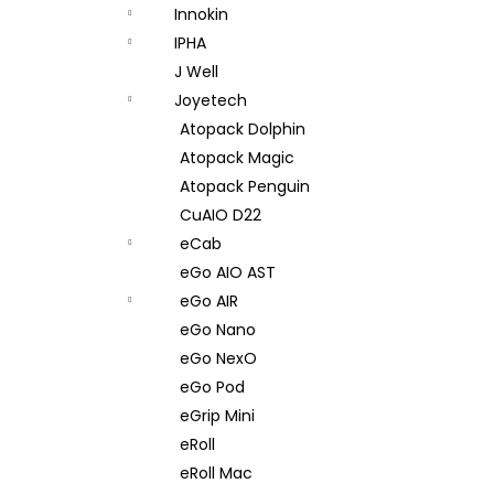
Innokin
IPHA
J Well
Joyetech
Atopack Dolphin
Atopack Magic
Atopack Penguin
CuAIO D22
eCab
eGo AIO AST
eGo AIR
eGo Nano
eGo NexO
eGo Pod
eGrip Mini
eRoll
eRoll Mac