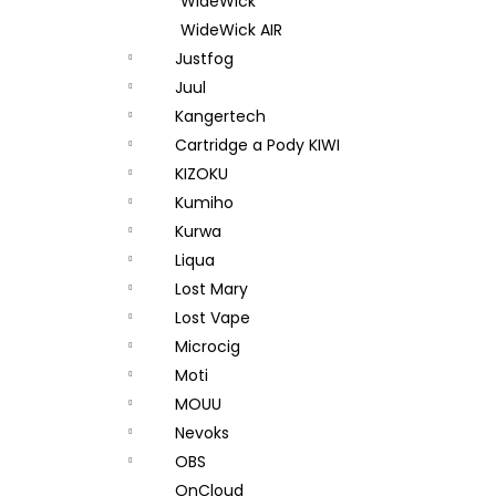
WideWick
WideWick AIR
Justfog
Juul
Kangertech
Cartridge a Pody KIWI
KIZOKU
Kumiho
Kurwa
Liqua
Lost Mary
Lost Vape
Microcig
Moti
MOUU
Nevoks
OBS
OnCloud