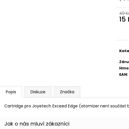
DEKANG DESERT SHIP 10ML 6MG
OXVA XLIM TOP 
1,2OHM 2ML
155 Kč
49 K
Původně:
195 Kč
79 Kč
15
Měr
cena
Kate
Záru
Hmo
EAN
:
Popis
Diskuze
Značka
Cartridge
pro Joyetech Exceed Edge (atomizer není součást b