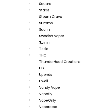
Square
Starss
Steam Crave
Summo
Suorin
Swedish Vaper
Sxmini
Tesla
THC
ThunderHead Creations
UD
Upends
Uwell
Vandy Vape
Vapefly
VapeOnly
Vaporesso