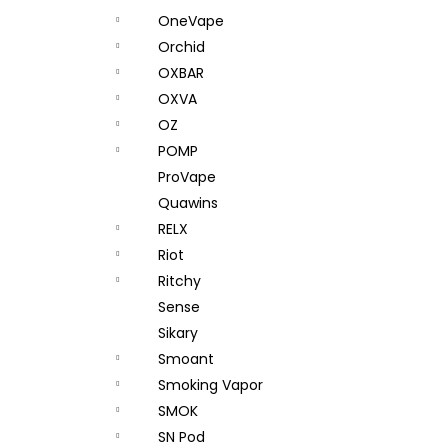
OneVape
Orchid
OXBAR
OXVA
OZ
POMP
ProVape
Quawins
RELX
Riot
Ritchy
Sense
Sikary
Smoant
Smoking Vapor
SMOK
SN Pod