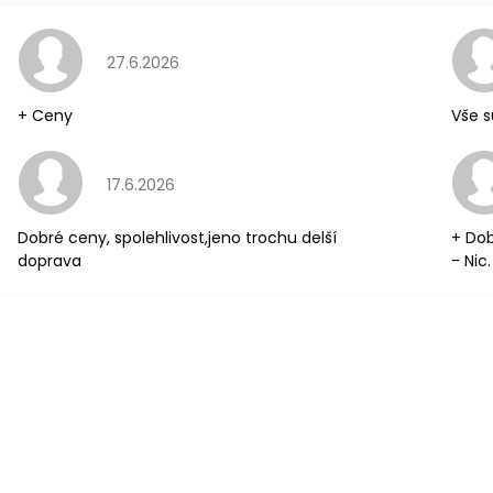
Hodnocení obchodu je 5 z 5 hvězdiček.
27.6.2026
+ Ceny
Vše s
Hodnocení obchodu je 5 z 5 hvězdiček.
17.6.2026
Dobré ceny, spolehlivost,jeno trochu delší
+ Dob
doprava
- Nic.