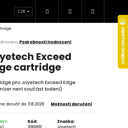
Hledat
Přihlášení
Nákupní
Obchodní podmínky
Věrnostní program
CZK
tridge
košík
rné
odnoceno
Podrobnosti hodnocení
cení
yetech Exceed
ktu
ge cartridge
ček.
ridge
pro Joyetech Exceed Edge
izer není součást balení)
e doručit do:
11.8.2026
Možnosti doručení
Následující
adem
Kód:
Značka:
ks)
996891
Joyetech