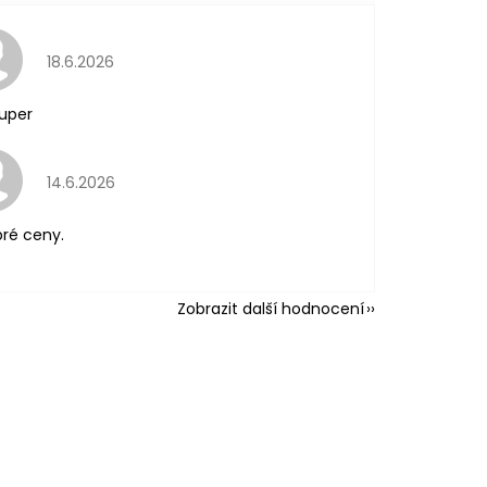
Hodnocení obchodu je 5 z 5 hvězdiček.
18.6.2026
uper
Hodnocení obchodu je 5 z 5 hvězdiček.
14.6.2026
ré ceny.
Zobrazit další hodnocení