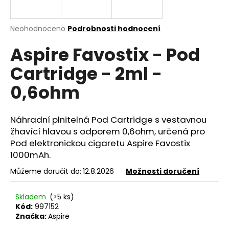
a
j
Průměrné
Neohodnoceno
Podrobnosti hodnocení
í
hodnocení
Aspire Favostix - Pod
produktu
t
je
?
Cartridge - 2ml -
0,0
z
0,6ohm
5
hvězdiček.
Náhradní plnitelná Pod
Cartridge
s vestavnou
HLEDAT
žhavící hlavou s odporem 0,6ohm, určená pro
Pod elektronickou cigaretu Aspire Favostix
1000mAh.
D
Můžeme doručit do:
12.8.2026
Možnosti doručení
o
p
o
Skladem
(>5 ks)
r
Kód:
997152
Značka:
Aspire
u