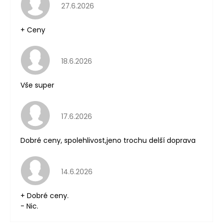
Hodnocení obchodu je 5 z 5 hvězdiček.
27.6.2026
+ Ceny
Hodnocení obchodu je 5 z 5 hvězdiček.
18.6.2026
Vše super
Hodnocení obchodu je 5 z 5 hvězdiček.
17.6.2026
Dobré ceny, spolehlivost,jeno trochu delší doprava
Hodnocení obchodu je 5 z 5 hvězdiček.
14.6.2026
+ Dobré ceny.
- Nic.