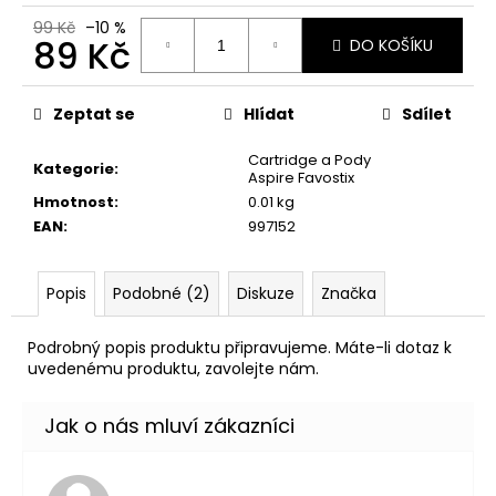
č
u
99 Kč
–10 %
89 Kč
DO KOŠÍKU
j
e
Měrná
m
cena:
Zeptat se
Hlídat
Sdílet
e
Cartridge a Pody
Kategorie
:
Aspire Favostix
DEKANG
Hmotnost
:
0.01 kg
DESERT
SHIP
EAN
:
997152
10ML
11MG
Popis
Podobné (2)
Diskuze
Značka
154
Kč
Původně:
Podrobný popis produktu připravujeme. Máte-li dotaz k
195
uvedenému produktu, zavolejte nám.
Kč