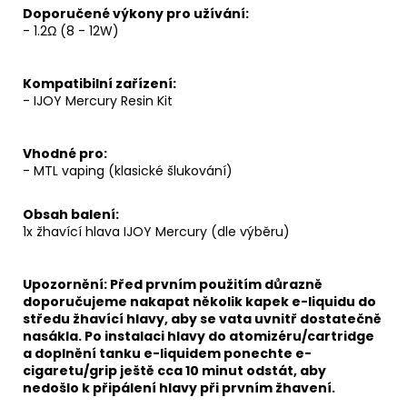
Doporučené výkony pro užívání:
- 1.2Ω (8 - 12W)
Kompatibilní zařízení:
- IJOY Mercury Resin Kit
Vhodné pro:
-
MTL
vaping
(klasické šlukování)
Obsah balení:
1x žhavící hlava IJOY Mercury (dle výběru)
Upozornění: Před prvním použitím důrazně
doporučujeme nakapat několik kapek e-liquidu do
středu žhavící hlavy, aby se vata uvnitř dostatečně
nasákla. Po instalaci hlavy do atomizéru/
cartridge
a doplnění tanku e-liquidem ponechte e-
cigaretu/grip ještě cca 10 minut odstát, aby
nedošlo k připálení hlavy při prvním žhavení.