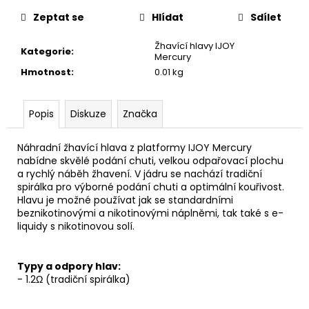
č
cena:
u
Zeptat se
Hlídat
Sdílet
j
e
Žhavící hlavy IJOY
Kategorie
:
Mercury
m
Hmotnost
:
0.01 kg
e
Popis
Diskuze
Značka
OXVA
XLIM
TOP
Náhradní
žhavící hlava
z platformy IJOY Mercury
FILL
nabídne skvělé podání chuti, velkou odpařovací plochu
SS
a rychlý náběh žhavení. V jádru se nachází tradiční
POD
spirálka pro výborné podání chuti a optimální kouřivost.
CARTRIDGE
1,2OHM
Hlavu je možné používat jak se standardními
2ML
beznikotinovými a nikotinovými náplněmi, tak také s e-
liquidy s nikotinovou solí.
79
Kč
Typy a odpory hlav:
- 1.2Ω (tradiční spirálka)