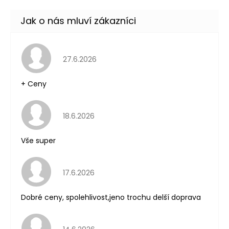
Hodnocení obchodu je 5 z 5 hvězdiček.
27.6.2026
+ Ceny
Hodnocení obchodu je 5 z 5 hvězdiček.
18.6.2026
Vše super
Hodnocení obchodu je 5 z 5 hvězdiček.
17.6.2026
Dobré ceny, spolehlivost,jeno trochu delší doprava
Hodnocení obchodu je 5 z 5 hvězdiček.