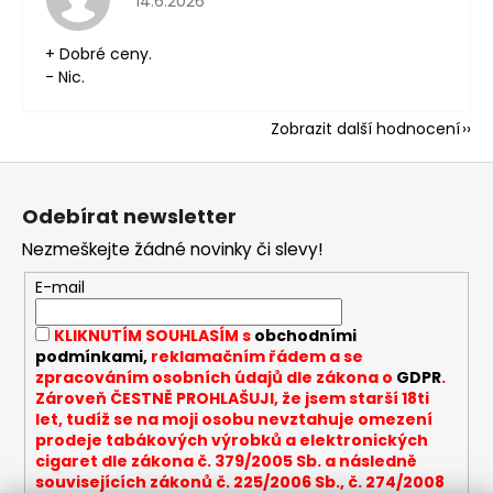
14.6.2026
+ Dobré ceny.
- Nic.
Zobrazit další hodnocení
Z
á
Odebírat newsletter
p
Nezmeškejte žádné novinky či slevy!
a
t
E-mail
í
KLIKNUTÍM SOUHLASÍM s
obchodními
podmínkami,
reklamačním řádem a se
zpracováním osobních údajů dle zákona o
GDPR
.
Zároveň ČESTNĚ PROHLAŠUJI, že jsem starší 18ti
let, tudíž se na moji osobu nevztahuje omezení
prodeje tabákových výrobků a elektronických
cigaret dle zákona č. 379/2005 Sb. a následně
souvisejících zákonů č. 225/2006 Sb., č. 274/2008