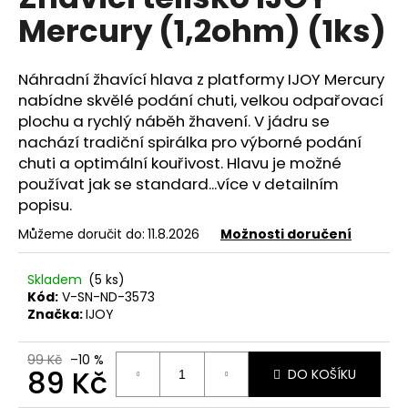
je
a
Mercury (1,2ohm) (1ks)
0,0
z
j
5
í
hvězdiček.
Náhradní
žhavící hlava
z platformy IJOY Mercury
t
nabídne skvělé podání chuti, velkou odpařovací
?
plochu a rychlý náběh žhavení. V jádru se
nachází tradiční spirálka pro výborné podání
chuti a optimální kouřivost. Hlavu je možné
používat jak se standard...více v detailním
popisu.
HLEDAT
Můžeme doručit do:
11.8.2026
Možnosti doručení
Skladem
(5 ks)
D
Kód:
V-SN-ND-3573
o
Značka:
IJOY
p
o
99 Kč
–10 %
r
89 Kč
DO KOŠÍKU
u
Měrná