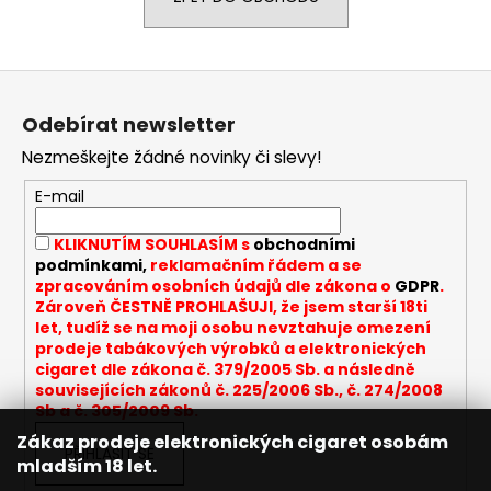
a
j
Z
í
á
t
Odebírat newsletter
p
?
Nezmeškejte žádné novinky či slevy!
a
t
E-mail
í
KLIKNUTÍM SOUHLASÍM s
obchodními
HLEDAT
podmínkami,
reklamačním řádem a se
zpracováním osobních údajů dle zákona o
GDPR
.
Zároveň ČESTNĚ PROHLAŠUJI, že jsem starší 18ti
let, tudíž se na moji osobu nevztahuje omezení
D
prodeje tabákových výrobků a elektronických
cigaret dle zákona č. 379/2005 Sb. a následně
o
souvisejících zákonů č. 225/2006 Sb., č. 274/2008
p
Sb a č. 305/2009 Sb.
o
Zákaz prodeje elektronických cigaret osobám
r
PŘIHLÁSIT SE
mladším 18 let.
u