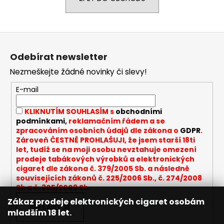
a
j
Z
í
á
t
Odebírat newsletter
p
?
Nezmeškejte žádné novinky či slevy!
a
t
E-mail
í
KLIKNUTÍM SOUHLASÍM s
obchodními
HLEDAT
podmínkami,
reklamačním řádem a se
zpracováním osobních údajů dle zákona o
GDPR
.
Zároveň ČESTNĚ PROHLAŠUJI, že jsem starší 18ti
let, tudíž se na moji osobu nevztahuje omezení
D
prodeje tabákových výrobků a elektronických
cigaret dle zákona č. 379/2005 Sb. a následně
o
souvisejících zákonů č. 225/2006 Sb., č. 274/2008
p
Sb a č. 305/2009 Sb.
o
Zákaz prodeje elektronických cigaret osobám
r
PŘIHLÁSIT SE
mladším 18 let.
u