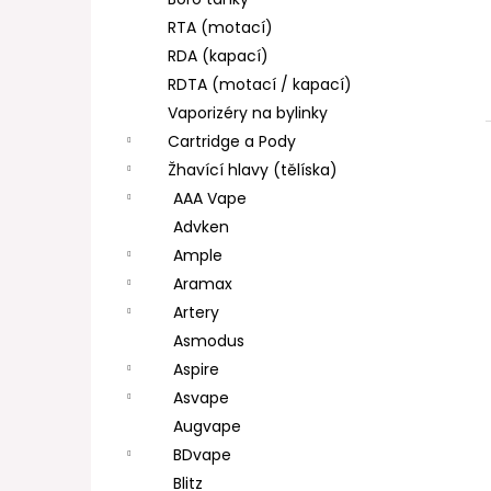
DEKANG DESERT SHIP 10ML 11MG
l
RTA (motací)
154 Kč
Původně:
195 Kč
RDA (kapací)
RDTA (motací / kapací)
Vaporizéry na bylinky
Cartridge a Pody
Žhavící hlavy (tělíska)
AAA Vape
Advken
Ample
Aramax
Artery
Asmodus
Aspire
Asvape
Augvape
BDvape
Blitz