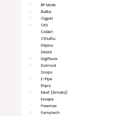
BP Mods
BuiBui
Cigpet
CKS
CoilArt
Cthulhu
Dejavu
Desire
Digiflavor
Dotmod
Dovpo
E-Pipe
Ehpro
Eleaf (iSmoka)
Exvape
Freemax
Fumytech