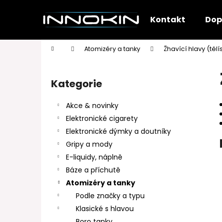
K
Přejít
na
o
Kontakt
Dop
obsah
Zpět
Zpět
š
do
do
í
Domů
Atomizéry a tanky
Žhavící hlavy (tělí
k
obchodu
obchodu
P
o
Kategorie
Přeskočit
s
kategorie
t
Akce & novinky
r
Elektronické cigarety
a
Elektronické dýmky a doutníky
n
Gripy a mody
n
E-liquidy, náplně
í
Báze a příchutě
p
Atomizéry a tanky
a
Podle značky a typu
n
Klasické s hlavou
e
Boro tanky