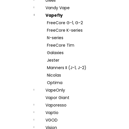
Uwell
Vandy Vape
Vapefly
FreeCore G-1, G-2
FreeCore K-series
N-series
FreeCore Tim
Galaxies
Jester
Manners II (J-1, J-2)
Nicolas
Optima
VapeOnly
Vapor Giant
Vaporesso
Vaptio
VGOD
Vision