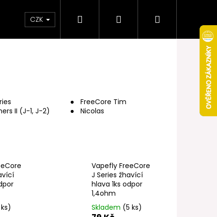
Hledat
Přihlášení
Nákupní
Obchodní podmínky
Věrnostní program
CZK
košík
ries
FreeCore Tim
rs II (J-1, J-2)
Nicolas
eeCore
Vapefly FreeCore
avící
J Series žhavící
dpor
hlava 1ks odpor
Následující
1,4ohm
 ks)
Skladem
(5 ks)