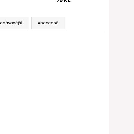
79 Kč
FILL SS POD CARTRIDGE
rodávanější
Abecedně
-ND-4480
Kód:
V-SN-ND-4481
eries
Vapefly FreeCore J Series
r 1,0ohm
žhavící hlava 1ks odpor
1,4ohm
Skladem
(5 ks)
79 Kč