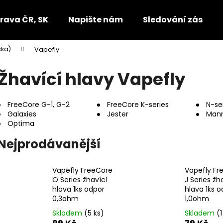
rava ČR, SK
Napište nám
Sledování zásilek
ska)
Vapefly
Co potřebujete najít?
Žhavící hlavy Vapefly
HLEDAT
FreeCore G-1, G-2
FreeCore K-series
N-se
Galaxies
Jester
Manne
Optima
Doporučujeme
Nejprodávanější
Vapefly FreeCore
Vapefly Fr
O Series žhavící
J Series žh
hlava 1ks odpor
hlava 1ks o
0,3ohm
1,0ohm
Skladem
(5 ks)
Skladem
(1