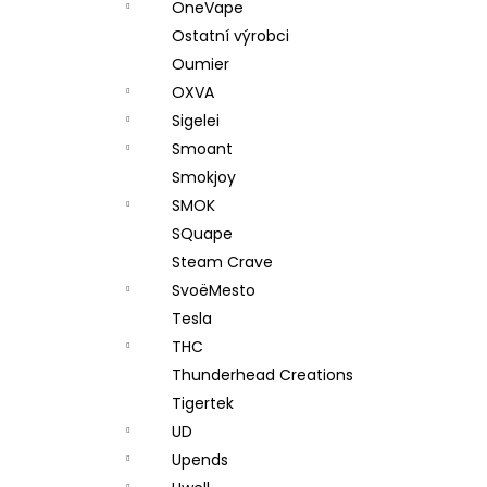
OneVape
Ostatní výrobci
Oumier
OXVA
Sigelei
Smoant
Smokjoy
SMOK
SQuape
Steam Crave
SvoëMesto
Tesla
THC
Thunderhead Creations
Tigertek
UD
Upends