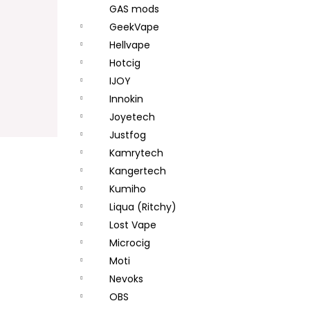
GAS mods
GeekVape
Hellvape
Hotcig
IJOY
Innokin
Joyetech
Justfog
Kamrytech
Kangertech
Kumiho
Liqua (Ritchy)
Lost Vape
Microcig
Moti
Nevoks
OBS