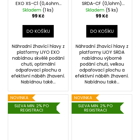
EXO XS-C1 (0,4ohm)
SRDA-CF (0,1ohm)
(1ks)
(1ks)
Skladem
(1 ks)
Skladem
(5 ks)
99 Kč
99 Kč
DO KOŠÍKU
DO KOŠÍKU
Náhradní žhavící hlavy z
Náhradní žhavící hlavy z
platformy IJYO EXO
platformy IJOY SRDA
nabídnou skvělé podání
nabídnou výborné
chuti, optimální
podání chuti, velkou
odpařovací plochu a
odpařovací plochu a
efektivní náběh žhavení.
efektivní náběh žhavení.
Nabídnou také...
Nabídnou také...
NOVINKA
NOVINKA
SLEVA MIN. 2% PO
SLEVA MIN. 2% PO
REGISTRACI
REGISTRACI