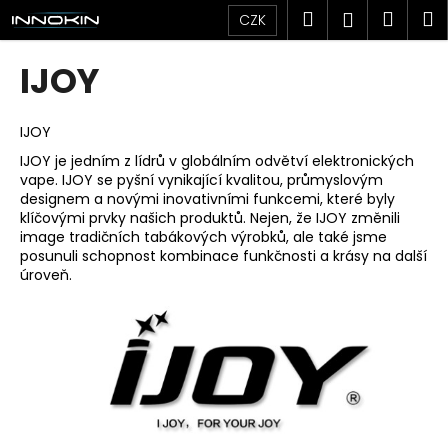
K
Přejít
Hledat
Náku
M
Přihlášen
CZK
na
o
obsah
Zpět
Zpět
košík
š
IJOY
í
C
k
o
IJOY
p
IJOY je jedním z lídrů v globálním odvětví elektronických
vape. IJOY se pyšní vynikající kvalitou, průmyslovým
o
designem a novými inovativními funkcemi, které byly
t
klíčovými prvky našich produktů. Nejen, že IJOY změnili
ř
image tradičních tabákových výrobků, ale také jsme
posunuli schopnost kombinace funkčnosti a krásy na další
e
úroveň.
b
u
j
e
t
e
n