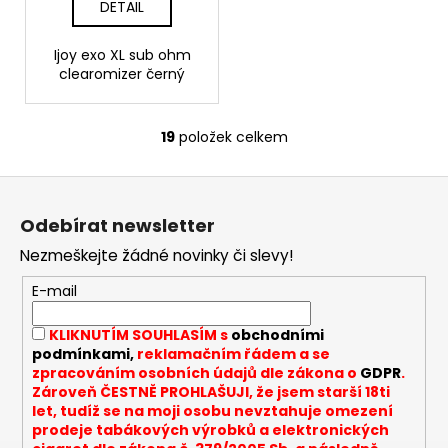
DETAIL
Ijoy exo XL sub ohm
clearomizer černý
19
položek celkem
O
v
Z
l
á
á
Odebírat newsletter
d
p
a
Nezmeškejte žádné novinky či slevy!
a
c
t
E-mail
í
í
p
KLIKNUTÍM SOUHLASÍM s
obchodními
r
podmínkami,
reklamačním řádem a se
v
zpracováním osobních údajů dle zákona o
GDPR
.
k
Zároveň ČESTNĚ PROHLAŠUJI, že jsem starší 18ti
y
let, tudíž se na moji osobu nevztahuje omezení
v
prodeje tabákových výrobků a elektronických