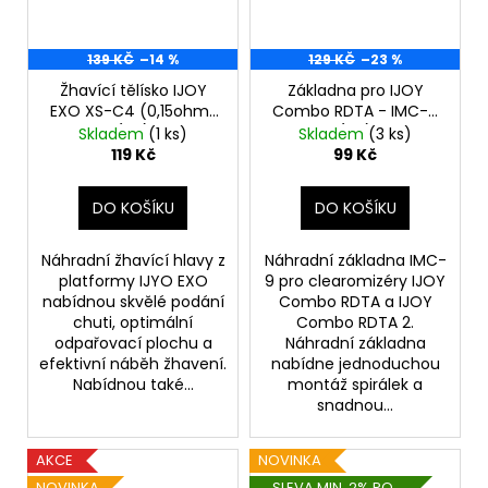
139 KČ
–14 %
129 KČ
–23 %
Žhavící tělísko IJOY
Základna pro IJOY
EXO XS-C4 (0,15ohm)
Combo RDTA - IMC-9
(1ks)
(1ks)
Skladem
(1 ks)
Skladem
(3 ks)
119 Kč
99 Kč
DO KOŠÍKU
DO KOŠÍKU
Náhradní žhavící hlavy z
Náhradní základna IMC-
platformy IJYO EXO
9 pro clearomizéry IJOY
nabídnou skvělé podání
Combo RDTA a IJOY
chuti, optimální
Combo RDTA 2.
odpařovací plochu a
Náhradní základna
efektivní náběh žhavení.
nabídne jednoduchou
Nabídnou také...
montáž spirálek a
snadnou...
AKCE
NOVINKA
NOVINKA
SLEVA MIN. 2% PO