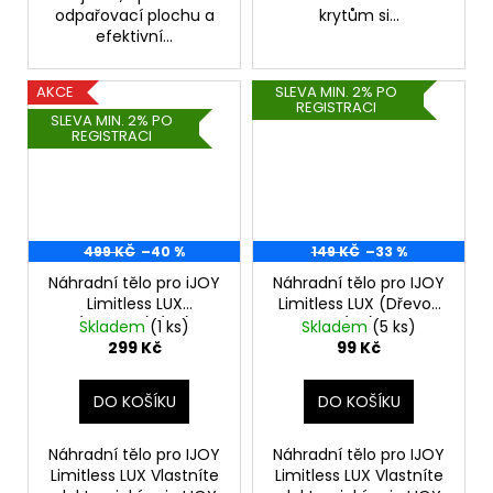
odpařovací plochu a
krytům si...
efektivní...
AKCE
SLEVA MIN. 2% PO
REGISTRACI
SLEVA MIN. 2% PO
REGISTRACI
499 KČ
–40 %
149 KČ
–33 %
Náhradní tělo pro iJOY
Náhradní tělo pro IJOY
Limitless LUX
Limitless LUX (Dřevo)
(Leopard) (1ks)
(1ks)
Skladem
(1 ks)
Skladem
(5 ks)
299 Kč
99 Kč
DO KOŠÍKU
DO KOŠÍKU
Náhradní tělo pro IJOY
Náhradní tělo pro IJOY
Limitless LUX Vlastníte
Limitless LUX Vlastníte