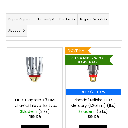
a
Ř
j
a
Doporučujeme
Nejlevnější
Nejdražší
Nejprodávanější
í
z
t
Abecedně
e
?
n
V
í
NOVINKA
ý
p
SLEVA MIN. 2% PO
REGISTRACI
p
r
HLEDAT
i
o
s
d
p
u
D
r
99 KČ
–10 %
k
o
o
IJOY Captain X3 DM
Žhavící tělísko IJOY
t
p
žhavící hlava 1ks typ
Mercury (1,2ohm) (1ks)
d
ů
o
hlavy DM-DM 0,15ohm
Skladem
(3 ks)
Skladem
(5 ks)
u
r
119 Kč
89 Kč
u
k