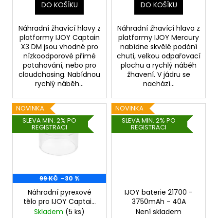
č
t
DO KOŠÍKU
DO KOŠÍKU
u
ů
j
Náhradní žhavící hlavy z
Náhradní žhavící hlava z
e
platformy IJOY Captain
platformy IJOY Mercury
m
X3 DM jsou vhodné pro
nabídne skvělé podání
e
nízkoodporové přímé
chuti, velkou odpařovací
potahování, nebo pro
plochu a rychlý náběh
cloudchasing. Nabídnou
žhavení. V jádru se
DEKANG
rychlý náběh...
nachází...
DAF
10ML
6MG
NOVINKA
NOVINKA
SLEVA MIN. 2% PO
SLEVA MIN. 2% PO
156
REGISTRACI
REGISTRACI
Kč
Původně:
195
Kč
99 KČ
–30 %
Náhradní pyrexové
IJOY baterie 21700 -
tělo pro IJOY Captain
3750mAh - 40A
Mini (2ml)
Skladem
(5 ks)
Není skladem