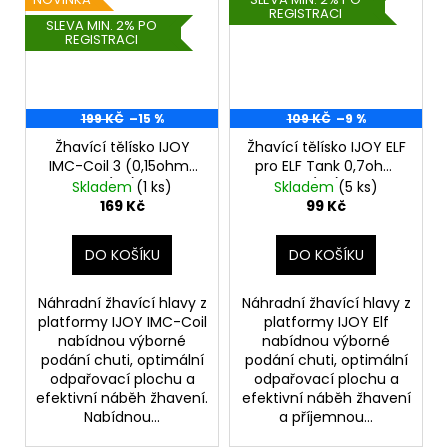
REGISTRACI
SLEVA MIN. 2% PO
REGISTRACI
199 KČ
–15 %
109 KČ
–9 %
Žhavící tělísko IJOY
Žhavící tělísko IJOY ELF
IMC-Coil 3 (0,15ohm)
pro ELF Tank 0,7ohm
(1ks)
(1ks)
Skladem
(1 ks)
Skladem
(5 ks)
169 Kč
99 Kč
DO KOŠÍKU
DO KOŠÍKU
Náhradní žhavící hlavy z
Náhradní žhavící hlavy z
platformy IJOY IMC-Coil
platformy IJOY Elf
nabídnou výborné
nabídnou výborné
podání chuti, optimální
podání chuti, optimální
odpařovací plochu a
odpařovací plochu a
efektivní náběh žhavení.
efektivní náběh žhavení
Nabídnou...
a příjemnou...