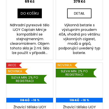
69 Kč
379 Kč
DO KOŠÍKU
DETAIL
Náhradní pyrexové tělo
Výkonná betarie s
IJOY Captain Mini je
výstupním proudem
kompatibilní se
40A, vhodná pro většinu
stejnojmenným
výkonných cigaret,
clearomizérem. Objem
modů a gripů,
tohoto skla je 2 ml. Sklo
podporující uvedený typ
lze použít v případě...
baterie.
AKCE
NOVINKA
NOVINKA
SLEVA MIN. 2% PO
REGISTRACI
SLEVA MIN. 2% PO
REGISTRACI
119 KČ
–16 %
119 KČ
–16 %
Žhavící tělísko IJOY
Žhavící tělísko IJOY