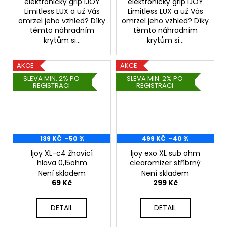
elektronický grip IJOY
elektronický grip IJOY
Limitless LUX a už Vás
Limitless LUX a už Vás
omrzel jeho vzhled? Díky
omrzel jeho vzhled? Díky
těmto náhradním
těmto náhradním
krytům si...
krytům si...
AKCE
AKCE
SLEVA MIN. 2% PO
SLEVA MIN. 2% PO
REGISTRACI
REGISTRACI
139 KČ
–50 %
499 KČ
–40 %
Ijoy XL-c4 žhavicí
Ijoy exo XL sub ohm
hlava 0,15ohm
clearomizer stříbrný
Není skladem
Není skladem
69 Kč
299 Kč
DETAIL
DETAIL