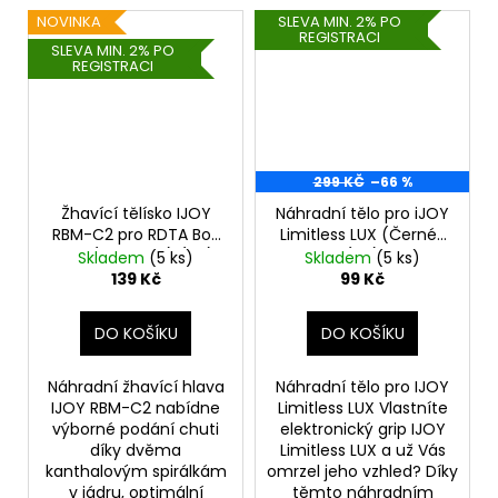
NOVINKA
SLEVA MIN. 2% PO
REGISTRACI
SLEVA MIN. 2% PO
REGISTRACI
299 KČ
–66 %
Žhavící tělísko IJOY
Náhradní tělo pro iJOY
RBM-C2 pro RDTA Box
Limitless LUX (Černé)
Mini (0,25ohm) (1ks)
(1ks)
Skladem
(5 ks)
Skladem
(5 ks)
139 Kč
99 Kč
DO KOŠÍKU
DO KOŠÍKU
Náhradní žhavící hlava
Náhradní tělo pro IJOY
IJOY RBM-C2 nabídne
Limitless LUX Vlastníte
výborné podání chuti
elektronický grip IJOY
díky dvěma
Limitless LUX a už Vás
kanthalovým spirálkám
omrzel jeho vzhled? Díky
v jádru, optimální
těmto náhradním