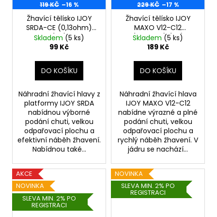
119 KČ
–16 %
229 KČ
–17 %
Žhavící tělísko IJOY
Žhavící tělísko IJOY
SRDA-CE (0,13ohm)
MAXO V12-C12
(1ks)
(0,12ohm) (1ks)
Skladem
(5 ks)
Skladem
(5 ks)
99 Kč
189 Kč
DO KOŠÍKU
DO KOŠÍKU
Náhradní žhavící hlavy z
Náhradní žhavící hlava
platformy IJOY SRDA
IJOY MAXO V12-C12
nabídnou výborné
nabídne výrazné a plné
podání chuti, velkou
podání chuti, velkou
odpařovací plochu a
odpařovací plochu a
efektivní náběh žhavení.
rychlý náběh žhavení. V
Nabídnou také...
jádru se nachází...
AKCE
NOVINKA
NOVINKA
SLEVA MIN. 2% PO
REGISTRACI
SLEVA MIN. 2% PO
REGISTRACI