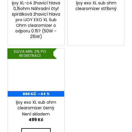
Ijoy XL-c4 žhavicí hlava
Ijoy exo XL sub ohm
0,15ohm Náhradní čtyř
clearomizer stříbrný
spirálková žhavicí hlava
pro IJOY EXO XL Sub
Ohm clearomizer o
odporu 0.15? (50W -
215W)
SLEVA MIN. 2% PO
REGISTRACI
899 KČ
–44 %
Ijoy exo XL sub ohm
clearomizer černý
Není skladem
499 Kč