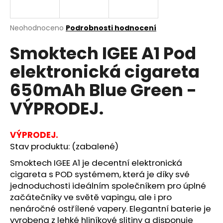
a
j
Průměrné
Neohodnoceno
Podrobnosti hodnocení
í
hodnocení
Smoktech IGEE A1 Pod
produktu
t
je
?
elektronická cigareta
0,0
z
650mAh Blue Green -
5
hvězdiček.
VÝPRODEJ.
HLEDAT
VÝPRODEJ.
Stav produktu: (zabalené)
D
Smoktech IGEE A1 je decentní elektronická
o
cigareta s POD systémem, která je díky své
p
jednoduchosti ideálním společníkem pro úplné
o
začátečníky ve světě vapingu, ale i pro
r
nenáročné ostřílené vapery. Elegantní
baterie
je
u
vyrobena z lehké hliníkové slitiny a disponuje