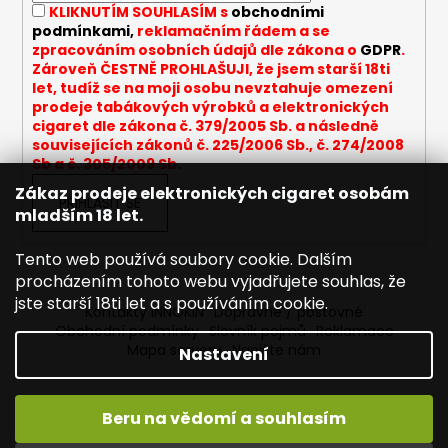
KLIKNUTÍM SOUHLASÍM s
obchodními
podmínkami,
reklamačním řádem a se
zpracováním osobních údajů dle zákona o
GDPR
.
Zároveň ČESTNĚ PROHLAŠUJI, že jsem starší 18ti
let, tudíž se na moji osobu nevztahuje omezení
prodeje tabákových výrobků a elektronických
cigaret dle zákona č. 379/2005 Sb. a následně
souvisejících zákonů č. 225/2006 Sb., č. 274/2008
Sb a č. 305/2009 Sb.
Zákaz prodeje elektronických cigaret osobám
PŘIHLÁSIT SE
mladším 18 let.
Tento web používá soubory cookie. Dalším
procházením tohoto webu vyjadřujete souhlas, že
jste starší 18ti let a s používáním cookie.
Kontakty INNOKIN
Dopravné / poštovné
Obchodní podmínky
Slovník pojmů
Reklamace
Mapa serveru
Napište nám
Nastavení
Beru na vědomí a souhlasím
Vytvořil Shoptet
Vítejte ve světě INNOKIN. Nabízíme Vám to nejlepší ze světa