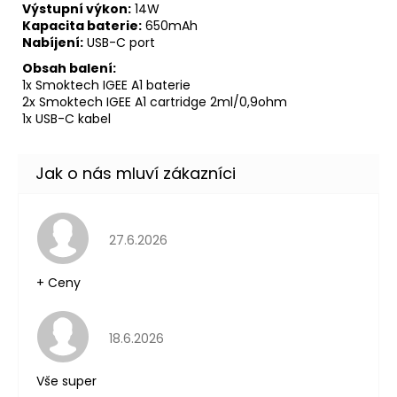
Výstupní výkon:
14W
Kapacita baterie:
650mAh
Nabíjení:
USB-C port
Obsah balení:
1x Smoktech IGEE A1 baterie
2x Smoktech IGEE A1 cartridge 2ml/0,9ohm
1x USB-C kabel
Hodnocení obchodu je 5 z 5 hvězdiček.
27.6.2026
+ Ceny
Hodnocení obchodu je 5 z 5 hvězdiček.
18.6.2026
Vše super