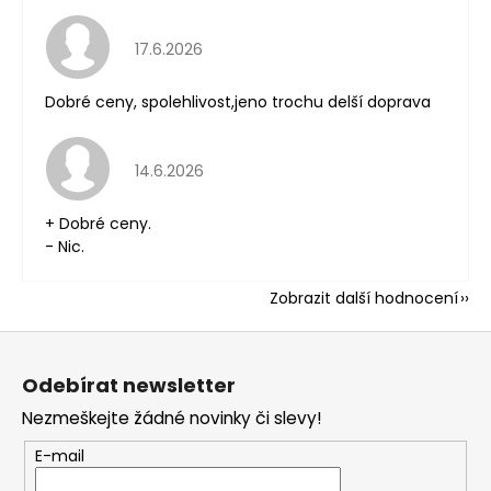
Hodnocení obchodu je 5 z 5 hvězdiček.
17.6.2026
Dobré ceny, spolehlivost,jeno trochu delší doprava
Hodnocení obchodu je 5 z 5 hvězdiček.
14.6.2026
+ Dobré ceny.
- Nic.
Zobrazit další hodnocení
Z
á
Odebírat newsletter
p
Nezmeškejte žádné novinky či slevy!
a
t
E-mail
í