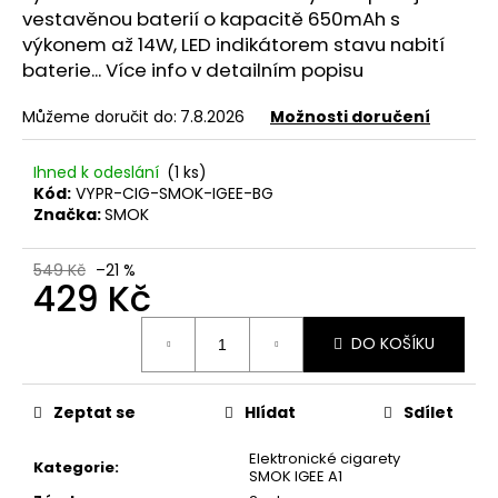
č
vestavěnou baterií o kapacitě 650mAh s
u
výkonem až 14W, LED indikátorem stavu nabití
j
baterie... Více info v detailním popisu
e
m
Můžeme doručit do:
7.8.2026
Možnosti doručení
e
Ihned k odeslání
(1 ks)
ELF
Kód:
VYPR-CIG-SMOK-IGEE-BG
BAR
Značka:
SMOK
ELFLIQ
-
SALT
549 Kč
–21 %
E-
429 Kč
LIQUID
-
Měrná
STRAWBERRY
DO KOŠÍKU
cena:
KIWI
-
10ML
Zeptat se
Hlídat
Sdílet
-
10MG
Elektronické cigarety
185
Kategorie
:
SMOK IGEE A1
Kč