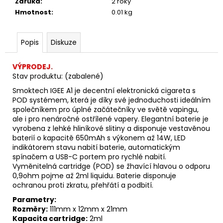
Záruka
:
2 roky
Původně:
245
Hmotnost
:
0.01 kg
Kč
Popis
Diskuze
VÝPRODEJ.
Stav produktu: (zabalené)
Smoktech IGEE A1 je decentní elektronická cigareta s
POD systémem, která je díky své jednoduchosti ideálním
společníkem pro úplné začátečníky ve světě vapingu,
ale i pro nenáročné ostřílené vapery. Elegantní
baterie
je
vyrobena z lehké hliníkové slitiny a disponuje vestavěnou
baterií o kapacitě 650mAh s výkonem až 14W, LED
indikátorem stavu nabití baterie, automatickým
spínačem a USB-C portem pro rychlé nabití.
Vyměnitelná
cartridge
(POD) se žhavící hlavou o odporu
0,9ohm pojme až 2ml liquidu. Baterie disponuje
ochranou proti zkratu, přehřátí a podbití.
Parametry:
Rozměry:
111mm x 12mm x 21mm
Kapacita cartridge:
2ml