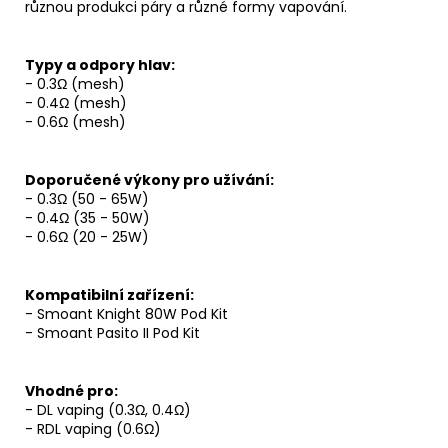
Kč
různou produkci páry a různé formy vapování.
Typy a odpory hlav:
- 0.3Ω (mesh)
- 0.4Ω (mesh)
- 0.6Ω (mesh)
Doporučené výkony pro užívání:
- 0.3Ω (50 - 65W)
- 0.4Ω (35 - 50W)
- 0.6Ω (20 - 25W)
Kompatibilní zařízení:
- Smoant Knight 80W Pod Kit
- Smoant Pasito II Pod Kit
Vhodné pro:
-
DL
vaping
(0.3Ω, 0.4Ω)
- RDL vaping (0.6Ω)