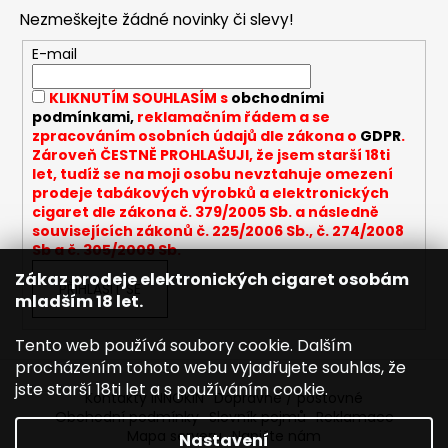
p
Nezmeškejte žádné novinky či slevy!
a
t
E-mail
í
KLIKNUTÍM SOUHLASÍM s
obchodními
podmínkami,
reklamačním řádem a se
zpracováním osobních údajů dle zákona o
GDPR
.
Zároveň ČESTNĚ PROHLAŠUJI, že jsem starší 18ti
let, tudíž se na moji osobu nevztahuje omezení
prodeje tabákových výrobků a elektronických
cigaret dle zákona č. 379/2005 Sb. a následně
souvisejících zákonů č. 225/2006 Sb., č. 274/2008
Sb a č. 305/2009 Sb.
Zákaz prodeje elektronických cigaret osobám
PŘIHLÁSIT SE
mladším 18 let.
Tento web používá soubory cookie. Dalším
procházením tohoto webu vyjadřujete souhlas, že
jste starší 18ti let a s používáním cookie.
Kontakty INNOKIN
Dopravné / poštovné
Obchodní podmínky
Slovník pojmů
Reklamace
Mapa serveru
Napište nám
Nastavení