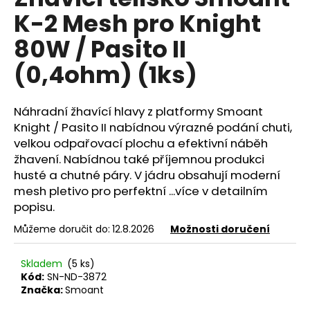
je
a
K-2 Mesh pro Knight
0,0
z
j
80W / Pasito II
5
í
hvězdiček.
(0,4ohm) (1ks)
t
?
Náhradní žhavící hlavy z platformy Smoant
Knight / Pasito II nabídnou výrazné podání chuti,
velkou odpařovací plochu a efektivní náběh
žhavení. Nabídnou také příjemnou produkci
HLEDAT
husté a chutné páry. V jádru obsahují moderní
mesh pletivo pro perfektní ...více v detailním
popisu.
D
Můžeme doručit do:
12.8.2026
Možnosti doručení
o
p
Skladem
(5 ks)
o
Kód:
SN-ND-3872
r
Značka:
Smoant
u