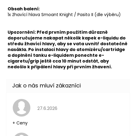
Obsah balení:
1x
žhavící hlava
Smoant Knight / Pasito II (dle výběru)
Upozornění: Před prvním použitím důrazně
doporučujeme nakapat několik kapek e-liquidu do
středu žhavící hlavy, aby se vata uvnitř dostatečně
nasákla. Po instalaci hlavy do atomizéru/
cartridge
a doplnění tanku e-liquidem ponechte e-
cigaretu/grip ještě cca 10 minut odstát, aby
nedošlo k připálení hlavy při prvním žhavení.
Hodnocení obchodu je 5 z 5 hvězdiček.
27.6.2026
+ Ceny