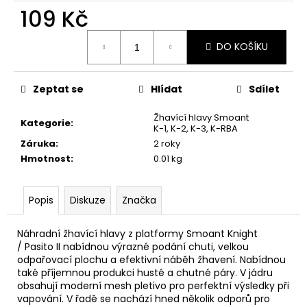
č
109 Kč
u
j
Měrná
e
DO KOŠÍKU
cena:
m
e
Zeptat se
Hlídat
Sdílet
LOST
Žhavící hlavy Smoant
Kategorie
:
MARY
K-1, K-2, K-3, K-RBA
TP1000
Záruka
:
2 roky
-
Hmotnost
:
0.01 kg
META
MOON
-
20MG
Popis
Diskuze
Značka
ŽVÝKAČKA,
LIMONÁDA,
LESNÍ
Náhradní žhavící hlavy z platformy Smoant Knight
OVOCE
/ Pasito II nabídnou výrazné podání chuti, velkou
odpařovací plochu a efektivní náběh žhavení. Nabídnou
97
také příjemnou produkci husté a chutné páry. V jádru
Kč
obsahují moderní mesh pletivo pro perfektní výsledky při
Původně:
169
vapování. V řadě se nachází hned několik odporů pro