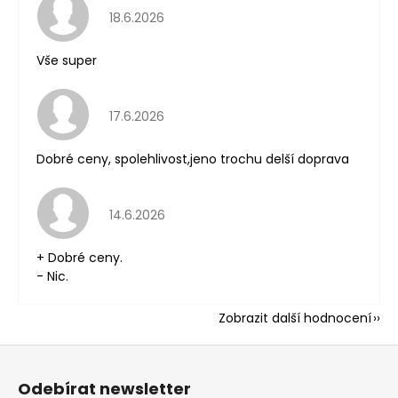
Hodnocení obchodu je 5 z 5 hvězdiček.
18.6.2026
Vše super
Hodnocení obchodu je 5 z 5 hvězdiček.
17.6.2026
Dobré ceny, spolehlivost,jeno trochu delší doprava
Hodnocení obchodu je 5 z 5 hvězdiček.
14.6.2026
+ Dobré ceny.
- Nic.
Zobrazit další hodnocení
Z
á
Odebírat newsletter