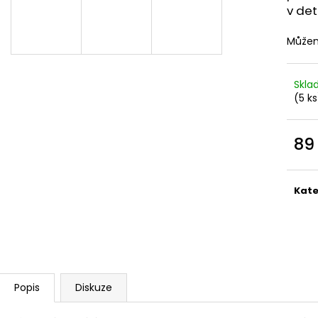
DEKANG DESERT SHIP 10ML 6MG
OXVA XLIM TOP 
v det
1,2OHM 2ML
155 Kč
Původně:
195 Kč
79 Kč
Můžem
Skl
(5 ks
89
Měr
cena
Kate
Popis
Diskuze