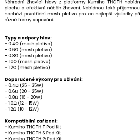
Náhradní žhavící hlavy z platformy Kumiho THOTH nabídno
plochu a efektivní náběh žhavení. Nabídnou také příjemnou 
nachází prvotřídní mesh pletivo pro co nejlepší výsledky p
různé formy vapování.
Typy a odpory hlav:
- 0.4Ω (mesh pletivo)
- 0.6Ω (mesh pletivo)
- 0.8Ω (mesh pletivo)
- 1.0Ω (mesh pletivo)
- 1.2Ω (mesh pletivo)
Doporučené výkony pro užívání:
- 0.4Ω (25 - 35W)
- 0.6Ω (20 - 25W)
- 0.8Ω (16 - 20W)
- 1.0Ω (12 - 15W)
- 1.2Ω (10 - 12W)
Kompatibilní zařízení:
- Kumiho THOTH T Pod Kit
- Kumiho THOTH S Pod Kit
- Kumiho THOTH G Pod Kit