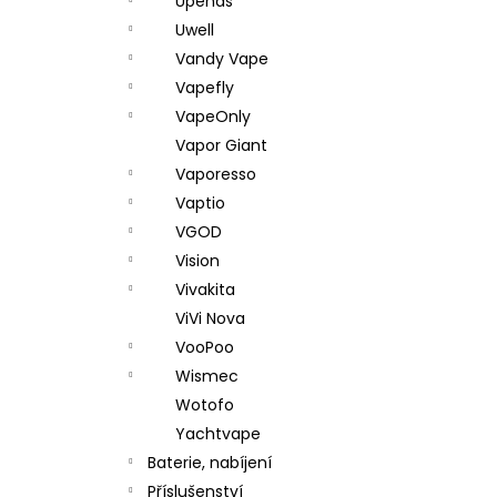
Upends
Uwell
Vandy Vape
Vapefly
VapeOnly
Vapor Giant
Vaporesso
Vaptio
VGOD
Vision
Vivakita
ViVi Nova
VooPoo
Wismec
Wotofo
Yachtvape
Baterie, nabíjení
Příslušenství