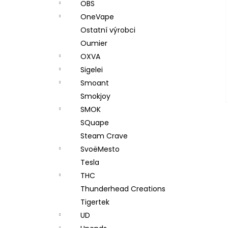
OBS
OneVape
Ostatní výrobci
Oumier
OXVA
Sigelei
Smoant
Smokjoy
SMOK
SQuape
Steam Crave
SvoëMesto
Tesla
THC
Thunderhead Creations
Tigertek
UD