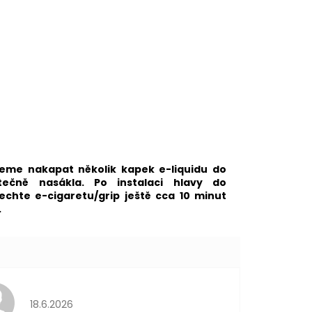
eme nakapat několik kapek e-liquidu do
tečně nasákla. Po instalaci hlavy do
chte e-cigaretu/grip ještě cca 10 minut
.
Hodnocení obchodu je 5 z 5 hvězdiček.
18.6.2026