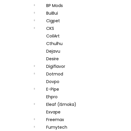
BP Mods
BuiBui
Cigpet
CKS
CoilArt
Cthulhu
Dejavu
Desire
Digiflavor
Dotmod
Dovpo
E-Pipe
Ehpro
Eleaf (iSmoka)
Exvape
Freemax
Fumytech