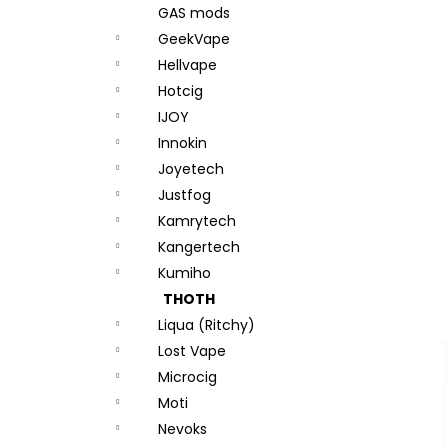
GAS mods
GeekVape
Hellvape
Hotcig
IJOY
Innokin
Joyetech
Justfog
Kamrytech
Kangertech
Kumiho
THOTH
Liqua (Ritchy)
Lost Vape
Microcig
Moti
Nevoks