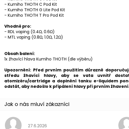
- Kumiho THOTH C Pod Kit
- Kumiho THOTH G Lite Pod Kit
- Kumiho THOTH T Pro Pod Kit
Vhodné pro:
- RDL
vaping
(0.4Ω, 0.6Ω)
-
MTL
vaping (0.8Ω, 1.0Ω, 1.2Ω)
Obsah balení:
1x
žhavící hlava
Kumiho THOTH (dle výběru)
Upozornění: Před prvním použitím důrazně doporučuj
středu žhavící hlavy, aby se vata uvnitř dosta
atomizéru/
cartridge
a doplnění tanku e-liquidem pone
odstát, aby nedošlo k připálení hlavy při prvním žhavení
Hodnocení obchodu je 5 z 5 hvězdiček.
27.6.2026