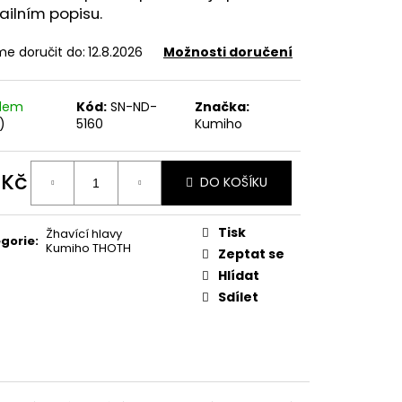
FILL SS POD CARTRIDGE
ailním popisu.
e doručit do:
12.8.2026
Možnosti doručení
adem
Kód:
SN-ND-
Značka:
)
5160
Kumiho
 Kč
DO KOŠÍKU
ná
:
Tisk
Žhavící hlavy
gorie
:
Kumiho THOTH
Zeptat se
Hlídat
Sdílet