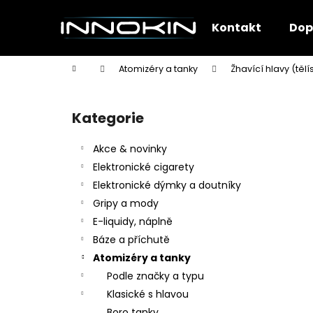
K
Přejít
na
o
Kontakt
Dop
obsah
Zpět
Zpět
š
do
do
í
Domů
Atomizéry a tanky
Žhavící hlavy (tělí
k
obchodu
obchodu
P
o
Kategorie
Přeskočit
s
kategorie
t
Akce & novinky
r
Elektronické cigarety
a
Elektronické dýmky a doutníky
n
Gripy a mody
n
E-liquidy, náplně
í
Báze a příchutě
p
Atomizéry a tanky
a
Podle značky a typu
n
Klasické s hlavou
e
Boro tanky