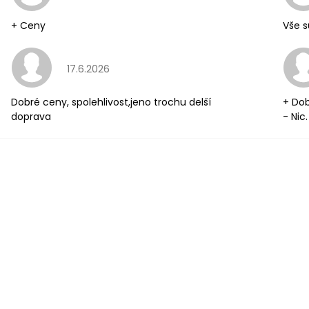
+ Ceny
Vše s
Hodnocení obchodu je 5 z 5 hvězdiček.
17.6.2026
Dobré ceny, spolehlivost,jeno trochu delší
+ Dob
doprava
- Nic.