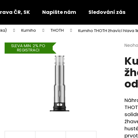
rava ČR, SK
Napište nám
Sledování zásilek
ska)
Kumiho
THOTH
Kumiho THOTH žhavící hlava 
Co potřebujete najít?
Průmě
Neoh
SLEVA MIN. 2% PO
REGISTRACI
hodno
Ku
produ
HLEDAT
je
žh
0,0
z
od
5
Doporučujeme
hvězdi
Náhra
THOT
solid
žhav
husté
prvot