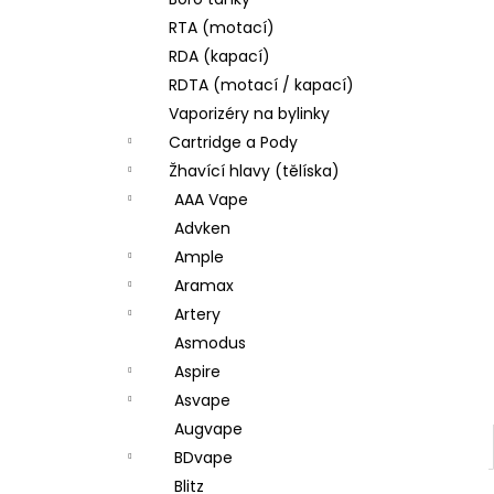
DEKANG DESERT SHIP 10ML 11MG
l
RTA (motací)
154 Kč
Původně:
195 Kč
RDA (kapací)
RDTA (motací / kapací)
Vaporizéry na bylinky
Cartridge a Pody
Žhavící hlavy (tělíska)
AAA Vape
Advken
Ample
Aramax
Artery
Asmodus
Aspire
Asvape
Augvape
BDvape
Blitz