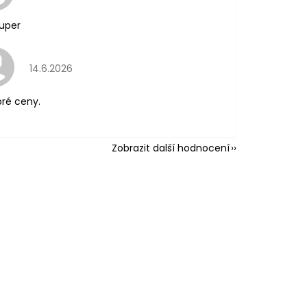
uper
Hodnocení obchodu je 5 z 5 hvězdiček.
14.6.2026
ré ceny.
Zobrazit další hodnocení