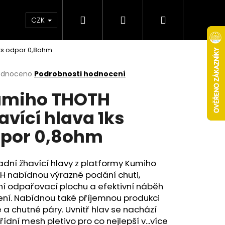
Hledat
Přihlášení
Nákupní
Obchodní podmínky
Věrnostní program
CZK
1ks odpor 0,8ohm
košík
rné
odnoceno
Podrobnosti hodnocení
cení
miho THOTH
ktu
avící hlava 1ks
por 0,8ohm
ček.
dní žhavící hlavy z platformy Kumiho
H nabídnou výrazné podání chuti,
ní odpařovací plochu a efektivní náběh
Následující
ení. Nabídnou také příjemnou produkci
 a chutné páry. Uvnitř hlav se nachází
řídní mesh pletivo pro co nejlepší v...více