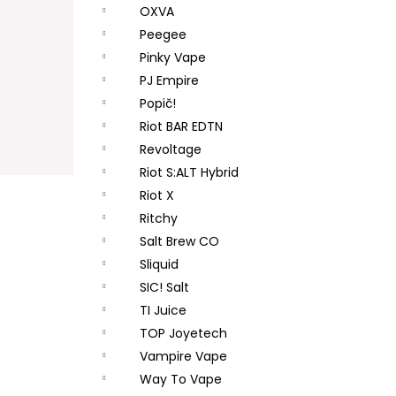
OXVA
Peegee
Pinky Vape
PJ Empire
Popič!
Riot BAR EDTN
Revoltage
Riot S:ALT Hybrid
Riot X
Ritchy
Salt Brew CO
Sliquid
SIC! Salt
TI Juice
TOP Joyetech
Vampire Vape
Way To Vape