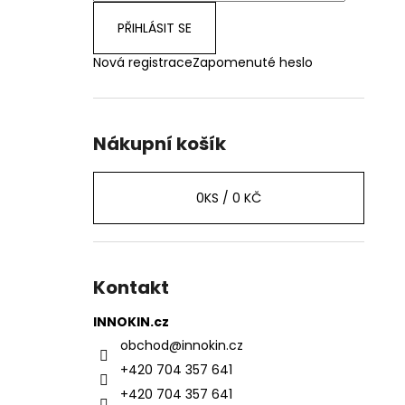
PŘIHLÁSIT SE
Nová registrace
Zapomenuté heslo
Nákupní košík
0
KS /
0 KČ
Kontakt
INNOKIN.cz
obchod
@
innokin.cz
+420 704 357 641
+420 704 357 641