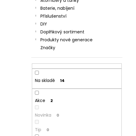
Atomizéry a tanky
Baterie, nabíjení
Příslušenství
DIY
Doplňkový sortiment
Produkty nové generace
Značky
Na skladě
14
Akce
2
Novinka
0
Tip
0