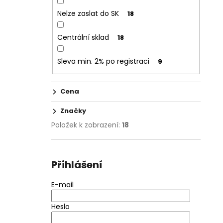
Nelze zaslat do SK
18
Centrální sklad
18
Sleva min. 2% po registraci
9
Cena
Značky
Položek k zobrazení:
18
Přihlášení
E-mail
Heslo