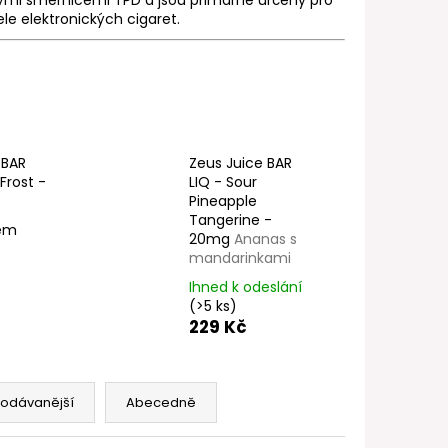
FILL SS POD CARTRIDGE
le elektronických cigaret.
 BAR
Zeus Juice BAR
 Frost -
LIQ - Sour
Pineapple
Tangerine -
dem
20mg
Ananas s
mandarinkami
Ihned k odeslání
(>5 ks)
229 Kč
rodávanější
Abecedně