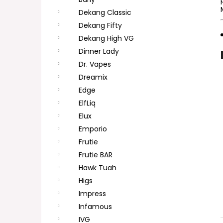
DEKANG DESERT SHIP 10ML 11MG
l
Dekang Classic
154 Kč
Původně:
195 Kč
Dekang Fifty
Dekang High VG
Dinner Lady
Dr. Vapes
Dreamix
Edge
ElfLiq
Elux
Emporio
Frutie
Frutie BAR
Hawk Tuah
Higs
Impress
Infamous
IVG