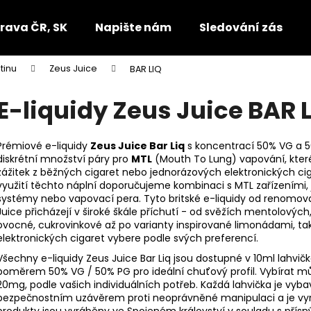
rava ČR, SK
Napište nám
Sledování zásilek
tinu
Zeus Juice
BAR LIQ
Co potřebujete najít?
E-liquidy Zeus Juice BAR 
HLEDAT
Prémiové e-liquidy
Zeus Juice Bar Liq
s koncentrací 50% VG a 50
diskrétní množství páry pro
MTL
(Mouth To Lung) vapování, které
zážitek z běžných cigaret nebo jednorázových elektronických cig
využití těchto náplní doporučujeme kombinaci s MTL zařízeními,
Doporučujeme
systémy nebo vapovací pera. Tyto britské e-liquidy od renomo
Juice přicházejí v široké škále příchutí - od svěžích mentolových
ovocné, cukrovinkové až po varianty inspirované limonádami, tak
elektronických cigaret vybere podle svých preferencí.
Všechny e-liquidy Zeus Juice Bar Liq jsou dostupné v 10ml lahvi
poměrem 50% VG / 50% PG pro ideální chuťový profil. Vybírat mů
20mg, podle vašich individuálních potřeb. Každá lahvička je vyba
bezpečnostním uzávěrem proti neoprávněné manipulaci a je vyr
produkty jsou vyráběny ve Spojeném království v souladu s přís