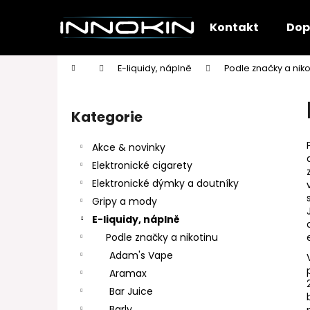
K
Přejít
na
o
Kontakt
Dop
obsah
Zpět
Zpět
š
do
do
í
Domů
E-liquidy, náplně
Podle značky a niko
k
obchodu
obchodu
P
o
Kategorie
Přeskočit
s
kategorie
t
Akce & novinky
r
Elektronické cigarety
a
Elektronické dýmky a doutníky
n
Gripy a mody
n
E-liquidy, náplně
í
Podle značky a nikotinu
p
Adam's Vape
a
Aramax
n
Bar Juice
e
Barly