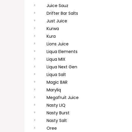
Juice Sauz
Drifter Bar Salts
Just Juice
Kurwa
Kura
Lions Juice
Liqua Elements
Liqua MIX
Liqua Next Gen
Liqua Salt
Magic BAR
Maryliq
Megafruit Juice
Nasty LIQ
Nasty Burst
Nasty Salt
Oree