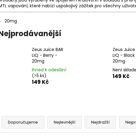
DEKANG DESERT SHIP 10ML 6MG
OXVA XLIM TOP 
MTL vapování, které nabízí uspokojivý zážitek pro všechny uživate
1,2OHM 2ML
155 Kč
Původně:
195 Kč
79 Kč
20mg
Nejprodávanější
Zeus Juice BAR
Zeus Juice
LIQ - Berry -
LIQ - Black
20mg
20mg
Ihned k odeslání
Není skla
(>5 ks)
149 Kč
149 Kč
Ř
a
Doporučujeme
Nejlevnější
Nejdražší
Nejp
z