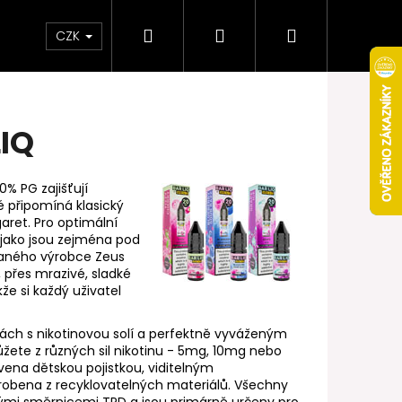
Hledat
Přihlášení
Nákupní
Obchodní podmínky
Věrnostní program
CZK
košík
LIQ
% PG zajišťují
 připomíná klasický
aret. Pro optimální
 jako jsou zejména pod
vaného výrobce Zeus
, přes mrazivé, sladké
že si každý uživatel
čkách s nikotinovou solí a perfektně vyváženým
Následující
žete z různých sil nikotinu - 5mg, 10mg nebo
vena dětskou pojistkou, viditelným
obena z recyklovatelných materiálů. Všechny
nými směrnicemi TPD a jsou primárně určeny pro