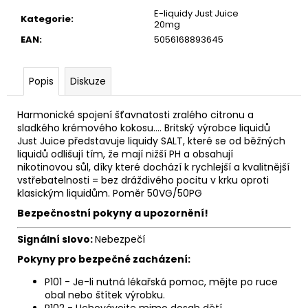
č
E-liquidy Just Juice
u
Kategorie
:
20mg
j
EAN
:
5056168893645
e
m
e
Popis
Diskuze
Harmonické spojení šťavnatosti zralého citronu a
OXVA
sladkého krémového kokosu.... Britský výrobce liquidů
XLIM
TOP
Just Juice představuje liquidy SALT, které se od běžných
FILL
liquidů odlišují tím, že mají nižší PH a obsahují
SS
nikotinovou sůl, díky které dochází k rychlejší a kvalitnější
POD
vstřebatelnosti = bez dráždivého pocitu v krku oproti
CARTRIDGE
klasickým liquidům. Poměr 50VG/50PG
1,2OHM
2ML
Bezpečnostní pokyny a upozornění!
79
Signální slovo:
Nebezpečí
Kč
Pokyny pro bezpečné zacházení:
P101 - Je-li nutná lékařská pomoc, mějte po ruce
obal nebo štítek výrobku.
P102 - Uchovávejte mimo dosah dětí