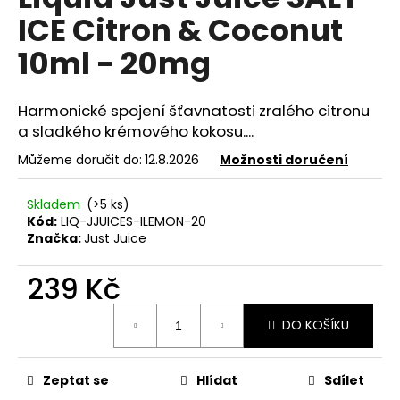
je
a
ICE Citron & Coconut
0,0
z
j
10ml - 20mg
5
í
hvězdiček.
t
Harmonické spojení šťavnatosti zralého citronu
?
a sladkého krémového kokosu....
Můžeme doručit do:
12.8.2026
Možnosti doručení
Skladem
(>5 ks)
HLEDAT
Kód:
LIQ-JJUICES-ILEMON-20
Značka:
Just Juice
239 Kč
D
o
Měrná
p
DO KOŠÍKU
cena:
o
r
u
Zeptat se
Hlídat
Sdílet