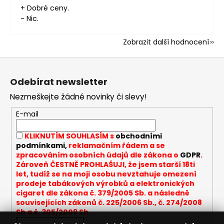
+ Dobré ceny.
- Nic.
Zobrazit další hodnocení
Z
á
Odebírat newsletter
p
Nezmeškejte žádné novinky či slevy!
a
t
E-mail
í
KLIKNUTÍM SOUHLASÍM s
obchodními
podmínkami,
reklamačním řádem a se
zpracováním osobních údajů dle zákona o
GDPR
.
Zároveň ČESTNĚ PROHLAŠUJI, že jsem starší 18ti
let, tudíž se na moji osobu nevztahuje omezení
prodeje tabákových výrobků a elektronických
cigaret dle zákona č. 379/2005 Sb. a následně
souvisejících zákonů č. 225/2006 Sb., č. 274/2008
Sb a č. 305/2009 Sb.