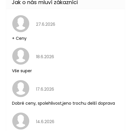
Hodnocení obchodu je 5 z 5 hvězdiček.
27.6.2026
+ Ceny
Hodnocení obchodu je 5 z 5 hvězdiček.
18.6.2026
Vše super
Hodnocení obchodu je 5 z 5 hvězdiček.
17.6.2026
Dobré ceny, spolehlivost,jeno trochu delší doprava
Hodnocení obchodu je 5 z 5 hvězdiček.
14.6.2026