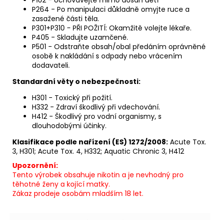
P264 - Po manipulaci důkladně omyjte ruce a
zasažené části těla.
P301+P310 - PŘI POŽITÍ: Okamžitě volejte lékaře.
P405 - Skladujte uzamčené.
P501 - Odstraňte obsah/obal předáním oprávněné
osobě k nakládání s odpady nebo vrácením
dodavateli.
Standardní věty o nebezpečnosti:
H301 - Toxický při požití.
H332 - Zdraví škodlivý při vdechování.
H412 - Škodlivý pro vodní organismy, s
dlouhodobými účinky.
Klasifikace podle nařízení (ES) 1272/2008:
Acute Tox.
3, H301; Acute Tox. 4, H332; Aquatic Chronic 3, H412
Upozornění:
Tento výrobek obsahuje nikotin a je nevhodný pro
těhotné ženy a kojící matky.
Zákaz prodeje osobám mladším 18 let.