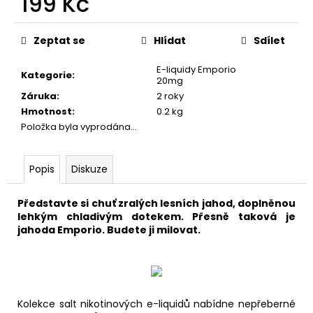
199 Kč
č
u
Měrná
j
cena:
Zeptat se
Hlídat
Sdílet
e
m
E-liquidy Emporio
Kategorie
:
e
20mg
Záruka
:
2 roky
Hmotnost
:
0.2 kg
DEKANG
Položka byla vyprodána…
DESERT
SHIP
10ML
6MG
Popis
Diskuze
155
Kč
Představte si chuť zralých lesních jahod, doplněnou
Původně:
lehkým chladivým dotekem. Přesně taková je
195
jahoda Emporio. Budete ji milovat.
Kč
Kolekce salt nikotinových e-liquidů nabídne nepřeberné