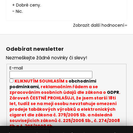
+ Dobré ceny.
- Nic.
Zobrazit další hodnocení
Z
á
Odebírat newsletter
p
Nezmeškejte žádné novinky či slevy!
a
t
E-mail
í
KLIKNUTÍM SOUHLASÍM s
obchodními
podmínkami,
reklamačním řádem a se
zpracováním osobních údajů dle zákona o
GDPR
.
Zároveň ČESTNĚ PROHLAŠUJI, že jsem starší 18ti
let, tudíž se na moji osobu nevztahuje omezení
prodeje tabákových výrobků a elektronických
cigaret dle zákona č. 379/2005 Sb. a následně
souvisejících zákonů č. 225/2006 Sb., č. 274/2008
Sb a č. 305/2009 Sb.