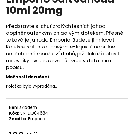
je
a
10ml 20mg
0,0
z
j
5
í
hvězdiček.
Představte si chuť zralých lesních jahod,
t
doplněnou lehkým chladivým dotekem. Přesně
?
taková je jahoda Emporio. Budete ji milovat.
Kolekce salt nikotinových e-liquidů nabídne
nepřeberné množství druhů, jež dokáží oslovit
milovníky ovoce, dezertů ...více v detailním
popisu.
HLEDAT
Možnosti doručení
Položka byla vyprodána…
D
o
Není skladem
p
Kód:
SN-LIQ04684
o
Značka:
Emporio
r
u