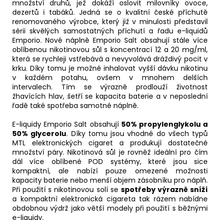
množství druhů, jež dokáží oslovit milovníky ovoce,
dezertů i tabáků. Jedná se o kvalitní české příchutě
renomovaného výrobce, který již v minulosti představil
sérii skvělých samostatných příchutí a řadu e-liquidů
Emporio. Nové náplně Emporio Salt obsahují stále více
oblíbenou nikotinovou sůl s koncentrací 12 a 20 mg/ml,
která se rychleji vstřebává a nevyvolává dráždivý pocit v
krku. Díky tomu je možné inhalovat vyšší dávku nikotinu
v každém potahu, ovšem v mnohem delších
intervalech. Tím se výrazně prodlouží životnost
žhavících hlav, šetří se kapacita
baterie
a v neposlední
řadě také spotřeba samotné náplně.
E-liquidy Emporio Salt obsahují
50% propylenglykolu a
50% glycerolu
. Díky tomu jsou vhodné do všech typů
MTL
elektronických cigaret a produkují dostatečné
množství páry. Nikotinová sůl je rovněž ideální pro čím
dál více oblíbené POD systémy, které jsou sice
kompaktní, ale nabízí pouze omezené možnosti
kapacity baterie nebo menší objem zásobníku pro náplň.
Při použití s nikotinovou solí se
spotřeby výrazně sníží
a kompaktní elektronická cigareta tak rázem nabídne
obdobnou výdrž jako větší modely při použití s běžnými
e-liquidy.