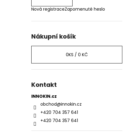
Nová registrace
Zapomenuté heslo
Nákupní košík
0
KS /
0 KČ
Kontakt
INNOKIN.cz
obchod
@
innokin.cz
+420 704 357 641
+420 704 357 641