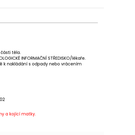
ásti těla.
OXIKOLOGICKÉ INFORMAČNÍ STŘEDISKO/lékaře.
ě k nakládání s odpady nebo vrácením
302
y a kojící matky.