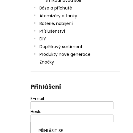
S nikotinovou solí
Báze a příchutě
Atomizéry a tanky
Baterie, nabíjení
Příslušenství
DIY
Doplňkový sortiment
Produkty nové generace
Značky
Přihlášení
E-mail
Heslo
PŘIHLÁSIT SE