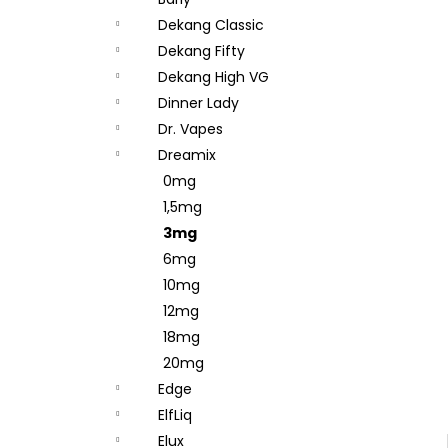
DEKANG DESERT SHIP 10ML 11MG
l
Dekang Classic
154 Kč
Původně:
195 Kč
Dekang Fifty
Dekang High VG
Dinner Lady
Dr. Vapes
Dreamix
0mg
1,5mg
3mg
6mg
10mg
12mg
18mg
20mg
Edge
ElfLiq
Elux