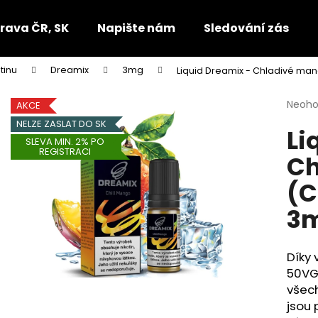
rava ČR, SK
Napište nám
Sledování zásilek
tinu
Dreamix
3mg
Liquid Dreamix - Chladivé man
Co potřebujete najít?
Průmě
Neoh
AKCE
hodno
NELZE ZASLAT DO SK
Li
produ
HLEDAT
SLEVA MIN. 2% PO
je
REGISTRACI
Ch
0,0
z
(C
5
Doporučujeme
hvězdi
3
Díky
50VG
všech
jsou