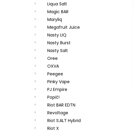
Liqua Salt
Magic BAR
Maryliq
Megafruit Juice
Nasty LIQ
Nasty Burst
Nasty Salt
Oree
OXVA
Peegee
Pinky Vape
PJ Empire
Popič!
Riot BAR EDTN
Revoltage
Riot S:ALT Hybrid
Riot X