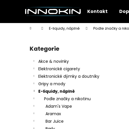
K
Přejít
na
o
Kontakt
Dop
obsah
Zpět
Zpět
š
do
do
í
Domů
E-liquidy, náplně
Podle značky a niko
k
obchodu
obchodu
P
o
Kategorie
Přeskočit
s
kategorie
t
Akce & novinky
r
Elektronické cigarety
a
Elektronické dýmky a doutníky
n
Gripy a mody
n
E-liquidy, náplně
í
Podle značky a nikotinu
p
Adam's Vape
a
Aramax
n
Bar Juice
e
Barly