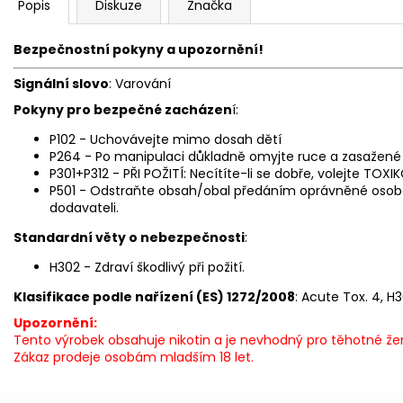
Popis
Diskuze
Značka
Bezpečnostní pokyny a upozornění!
Signální slovo
: Varování
Pokyny pro bezpečné zacházen
í:
P102 - Uchovávejte mimo dosah dětí
P264 - Po manipulaci důkladně omyjte ruce a zasažené č
P301+P312 - PŘI POŽITÍ: Necítíte-li se dobře, volejte T
P501 - Odstraňte obsah/obal předáním oprávněné osob
dodavateli.
Standardní věty o nebezpečnosti
:
H302 - Zdraví škodlivý při požití.
Klasifikace podle nařízení (ES) 1272/2008
: Acute Tox. 4, H
Upozornění:
Tento výrobek obsahuje nikotin a je nevhodný pro těhotné žen
Zákaz prodeje osobám mladším 18 let.