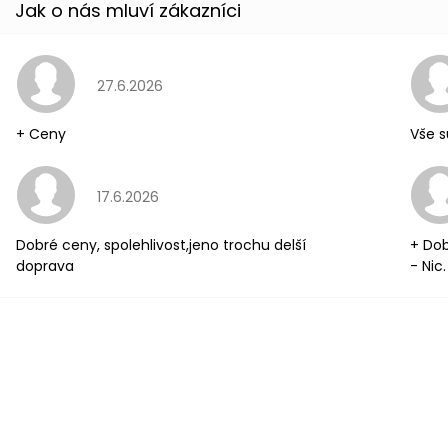
Hodnocení obchodu je 5 z 5 hvězdiček.
27.6.2026
+ Ceny
Vše s
Hodnocení obchodu je 5 z 5 hvězdiček.
17.6.2026
Dobré ceny, spolehlivost,jeno trochu delší
+ Dob
doprava
- Nic.