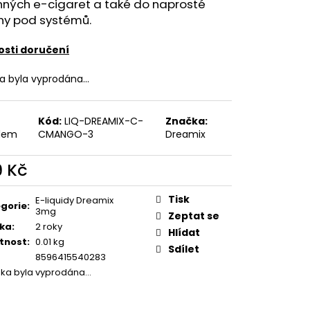
FILL SS POD CARTRIDGE
nných e-cigaret a také do naprosté
ny pod systémů.
sti doručení
ka byla vyprodána…
Kód:
LIQ-DREAMIX-C-
Značka:
dem
CMANGO-3
Dreamix
9 Kč
ná
:
Tisk
E-liquidy Dreamix
gorie
:
3mg
Zeptat se
ka
:
2 roky
Hlídat
tnost
:
0.01 kg
Sdílet
8596415540283
žka byla vyprodána…