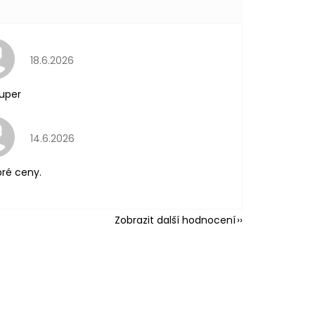
Hodnocení obchodu je 5 z 5 hvězdiček.
18.6.2026
uper
Hodnocení obchodu je 5 z 5 hvězdiček.
14.6.2026
ré ceny.
Zobrazit další hodnocení