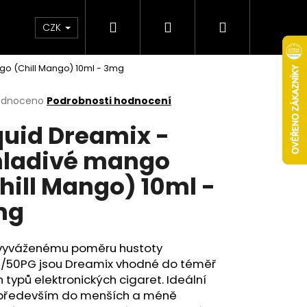
Hledat
Přihlášení
Nákupní
Obchodní podmínky
Věrnostní program
CZK
go (Chill Mango) 10ml - 3mg
košík
rné
odnoceno
Podrobnosti hodnocení
cení
quid Dreamix -
ktu
ladivé mango
hill Mango) 10ml -
ček.
mg
 vyváženému poměru hustoty
/50PG jsou Dreamix vhodné do téměř
Následující
 typů elektronických cigaret. Ideální
 především do menších a méně