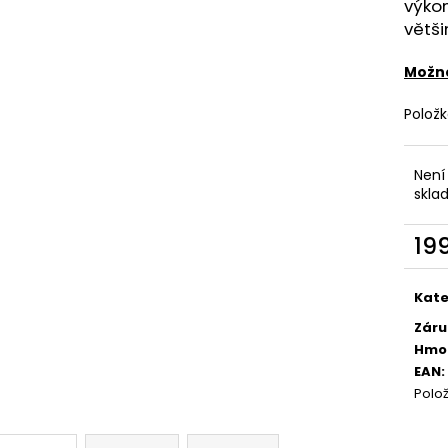
DEKANG DESERT SHIP 10ML 6MG
OXVA XLIM TOP 
výko
1,2OHM 2ML
větši
155 Kč
Původně:
195 Kč
79 Kč
Možno
Polož
Není
skla
19
Měr
cena
Kate
Záru
Hmo
EAN
:
Polo