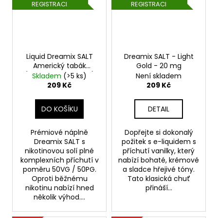
REGISTRACI
REGISTRACI
Liquid Dreamix SALT
Dreamix SALT - Light
Americký tabák
Gold - 20 mg
(American Dream'S)
Skladem
(>5 ks)
Není skladem
10ml - 20mg
209 Kč
209 Kč
DO KOŠÍKU
DETAIL
Prémiové náplně
Dopřejte si dokonalý
Dreamix SALT s
požitek s e-liquidem s
nikotinovou solí plné
příchutí vanilky, který
komplexních příchutí v
nabízí bohaté, krémové
poměru 50VG / 50PG.
a sladce hřejivé tóny.
Oproti běžnému
Tato klasická chuť
nikotinu nabízí hned
přináší...
několik výhod....