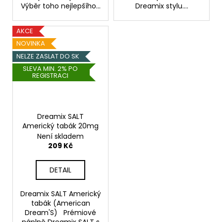
Výběr toho nejlepšího...
Dreamix stylu....
AKCE
NOVINKA
NELZE ZASLAT DO SK
SLEVA MIN. 2% PO
REGISTRACI
Dreamix SALT
Americký tabák 20mg
Není skladem
209 Kč
DETAIL
Dreamix SALT Americký
tabák (American
Dream'S) Prémiové