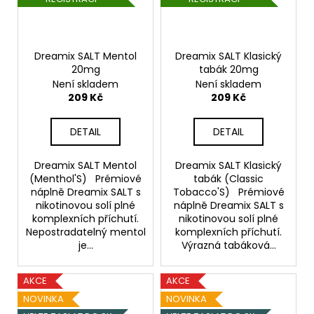
Dreamix SALT Mentol
Dreamix SALT Klasický
20mg
tabák 20mg
Není skladem
Není skladem
209 Kč
209 Kč
DETAIL
DETAIL
Dreamix SALT Mentol
Dreamix SALT Klasický
(Menthol'S) Prémiové
tabák (Classic
náplně Dreamix SALT s
Tobacco'S) Prémiové
nikotinovou solí plné
náplně Dreamix SALT s
komplexních příchutí.
nikotinovou solí plné
Nepostradatelný mentol
komplexních příchutí.
je...
Výrazná tabáková...
AKCE
AKCE
NOVINKA
NOVINKA