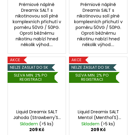
Prémiové náplně
Prémiové náplně
Dreamix SALT s
Dreamix SALT s
nikotinovou solí plné
nikotinovou solí plné
komplexních příchutí v
komplexních příchutí v
poměru 50VG / 50PG.
poměru 50VG / 50PG.
Oproti běžnému
Oproti běžnému
nikotinu nabízí hned
nikotinu nabízí hned
několik výhod....
několik výhod....
AKCE
AKCE
NELZE ZASLAT DO SK
NELZE ZASLAT DO SK
SLEVA MIN. 2% PO
SLEVA MIN. 2% PO
REGISTRACI
REGISTRACI
Liquid Dreamix SALT
Liquid Dreamix SALT
Jahoda (Strawberry'S)
Mentol (Menthol'S)
10ml - 20mg
10ml - 20mg
Skladem
(>5 ks)
Skladem
(>5 ks)
209 Kč
209 Kč