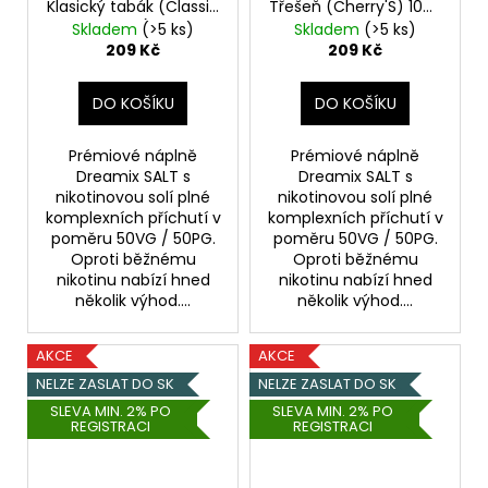
Klasický tabák (Classic
Třešeň (Cherry'S) 10ml
Tobacco'S) 10ml -
- 20mg
Skladem
(>5 ks)
Skladem
(>5 ks)
20mg
209 Kč
209 Kč
DO KOŠÍKU
DO KOŠÍKU
Prémiové náplně
Prémiové náplně
Dreamix SALT s
Dreamix SALT s
nikotinovou solí plné
nikotinovou solí plné
komplexních příchutí v
komplexních příchutí v
poměru 50VG / 50PG.
poměru 50VG / 50PG.
Oproti běžnému
Oproti běžnému
nikotinu nabízí hned
nikotinu nabízí hned
několik výhod....
několik výhod....
AKCE
AKCE
NELZE ZASLAT DO SK
NELZE ZASLAT DO SK
SLEVA MIN. 2% PO
SLEVA MIN. 2% PO
REGISTRACI
REGISTRACI