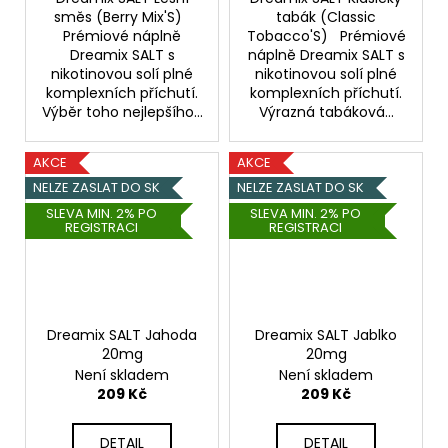
směs (Berry Mix'S)
tabák (Classic
Prémiové náplně
Tobacco'S) Prémiové
Dreamix SALT s
náplně Dreamix SALT s
nikotinovou solí plné
nikotinovou solí plné
komplexních příchutí.
komplexních příchutí.
Výběr toho nejlepšího...
Výrazná tabáková...
AKCE
AKCE
NELZE ZASLAT DO SK
NELZE ZASLAT DO SK
SLEVA MIN. 2% PO
SLEVA MIN. 2% PO
REGISTRACI
REGISTRACI
Dreamix SALT Jahoda
Dreamix SALT Jablko
20mg
20mg
Není skladem
Není skladem
209 Kč
209 Kč
DETAIL
DETAIL