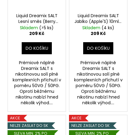
Liquid Dreamix SALT
Liquid Dreamix SALT
Lesní směs (Berry
Jablko (Apple'S) 10ml -
Mix'S) 10ml - 20mg
20mg
Skladem
(>5 ks)
Skladem
(4 ks)
209 Kč
209 Kč
DO KOŠÍKU
DO KOŠÍKU
Prémiové náplně
Prémiové náplně
Dreamix SALT s
Dreamix SALT s
nikotinovou solí plné
nikotinovou solí plné
komplexních příchutí v
komplexních příchutí v
poměru 50VG / 50PG.
poměru 50VG / 50PG.
Oproti běžnému
Oproti běžnému
nikotinu nabízí hned
nikotinu nabízí hned
několik výhod....
několik výhod....
AKCE
AKCE
NELZE ZASLAT DO SK
NELZE ZASLAT DO SK
SLEVA MIN. 2% PO
SLEVA MIN. 2% PO