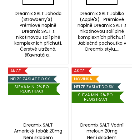
Dreamix SALT Jahoda
Dreamix SALT Jablko
(Strawberry'S)
(Apple'S) Prémiové
Prémiové náplně
náplně Dreamix SALT s
Dreamix SALT s
nikotinovou solí plné
nikotinovou solí plné
komplexních příchutí.
komplexních příchutí.
Jablečná pochoutka v
Čerstvě utržená,
Dreamix stylu....
šťavnatá a...
AKCE
AKCE
NELZE ZASLAT DO SK
NOVINKA
SLEVA MIN. 2% PO
NELZE ZASLAT DO SK
REGISTRACI
SLEVA MIN. 2% PO
REGISTRACI
Dreamix SALT
Dreamix SALT Vodní
Americký tabák 20mg
meloun 20mg
Není skladem
Není skladem