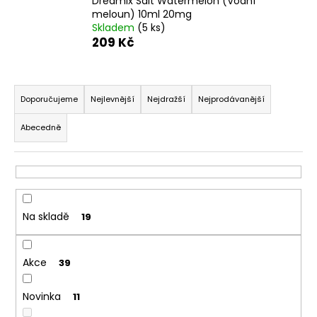
Dreamix Salt Watermelon (Vodní
a
meloun) 10ml 20mg
Skladem
(5 ks)
j
209 Kč
í
t
Ř
?
a
Doporučujeme
Nejlevnější
Nejdražší
Nejprodávanější
z
Abecedně
e
n
HLEDAT
í
p
r
Na skladě
19
D
o
o
d
p
Akce
u
39
o
k
r
Novinka
11
t
u