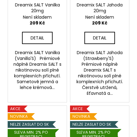
Dreamix SALT Vanilka
Dreamix SALT Jahoda
20mg
20mg
Není skladem
Není skladem
209 Kč
209 Kč
DETAIL
DETAIL
Dreamix SALT Vanilka
Dreamix SALT Jahoda
(Vanilla'S) Prémiové
(Strawberry'S)
náplně Dreamix SALT s
Prémiové náplně
nikotinovou solí plné
Dreamix SALT s
komplexních příchutí.
nikotinovou solí plné
Sametově jemná a
komplexních příchutí.
lehce krémová...
Čerstvě utržená,
šťavnatá a...
AKCE
AKCE
NOVINKA
NOVINKA
NELZE ZASLAT DO SK
NELZE ZASLAT DO SK
SLEVA MIN. 2% PO
SLEVA MIN. 2% PO
REGISTRACI
REGISTRACI