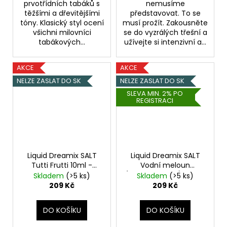
prvotřídních tabáků s
nemusíme
těžšími a dřevitějšími
představovat. To se
tóny. Klasický styl ocení
musí prožít. Zakousněte
všichni milovníci
se do vyzrálých třešní a
tabákových...
užívejte si intenzivní a...
AKCE
AKCE
NELZE ZASLAT DO SK
NELZE ZASLAT DO SK
SLEVA MIN. 2% PO
REGISTRACI
Liquid Dreamix SALT
Liquid Dreamix SALT
Tutti Frutti 10ml -
Vodní meloun
20mg
(Watermelon'S) 10ml -
Skladem
(>5 ks)
Skladem
(>5 ks)
20mg
209 Kč
209 Kč
DO KOŠÍKU
DO KOŠÍKU