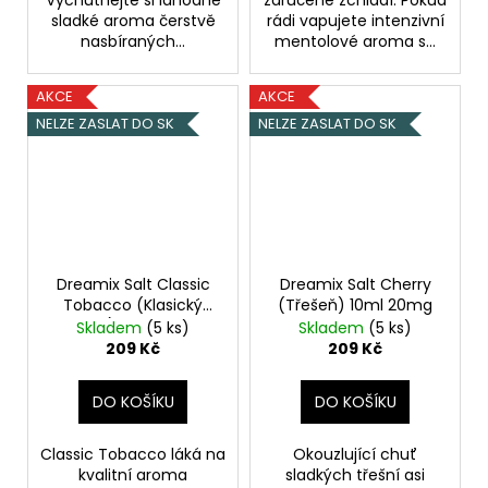
sladké aroma čerstvě
rádi vapujete intenzivní
nasbíraných...
mentolové aroma s...
AKCE
AKCE
NELZE ZASLAT DO SK
NELZE ZASLAT DO SK
Dreamix Salt Classic
Dreamix Salt Cherry
Tobacco (Klasický
(Třešeň) 10ml 20mg
tabák) 10ml 20mg
Skladem
(5 ks)
Skladem
(5 ks)
209 Kč
209 Kč
DO KOŠÍKU
DO KOŠÍKU
Classic Tobacco láká na
Okouzlující chuť
kvalitní aroma
sladkých třešní asi