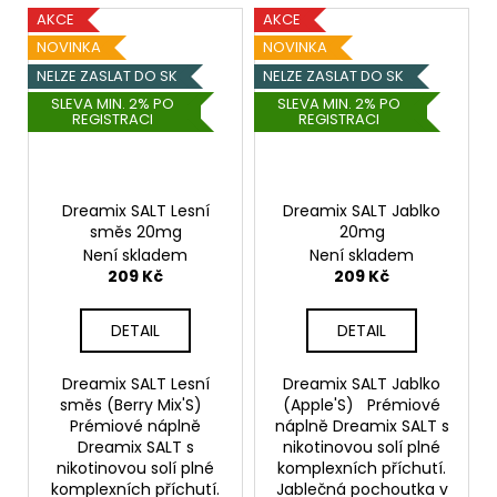
AKCE
AKCE
NOVINKA
NOVINKA
NELZE ZASLAT DO SK
NELZE ZASLAT DO SK
SLEVA MIN. 2% PO
SLEVA MIN. 2% PO
REGISTRACI
REGISTRACI
Dreamix SALT Lesní
Dreamix SALT Jablko
směs 20mg
20mg
Není skladem
Není skladem
209 Kč
209 Kč
DETAIL
DETAIL
Dreamix SALT Lesní
Dreamix SALT Jablko
směs (Berry Mix'S)
(Apple'S) Prémiové
Prémiové náplně
náplně Dreamix SALT s
Dreamix SALT s
nikotinovou solí plné
nikotinovou solí plné
komplexních příchutí.
komplexních příchutí.
Jablečná pochoutka v