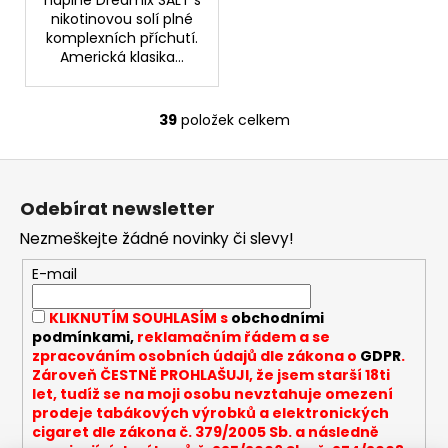
náplně Dreamix SALT s
nikotinovou solí plné
komplexních příchutí.
Americká klasika...
39
položek celkem
O
v
Z
l
á
á
Odebírat newsletter
d
p
a
Nezmeškejte žádné novinky či slevy!
a
c
t
E-mail
í
í
p
KLIKNUTÍM SOUHLASÍM s
obchodními
r
podmínkami,
reklamačním řádem a se
v
zpracováním osobních údajů dle zákona o
GDPR
.
k
Zároveň ČESTNĚ PROHLAŠUJI, že jsem starší 18ti
y
let, tudíž se na moji osobu nevztahuje omezení
v
prodeje tabákových výrobků a elektronických
cigaret dle zákona č. 379/2005 Sb. a následně
ý