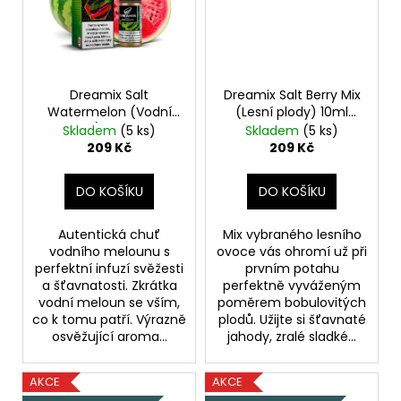
Dreamix Salt
Dreamix Salt Berry Mix
Watermelon (Vodní
(Lesní plody) 10ml
meloun) 10ml 20mg
20mg
Skladem
(5 ks)
Skladem
(5 ks)
209 Kč
209 Kč
DO KOŠÍKU
DO KOŠÍKU
Autentická chuť
Mix vybraného lesního
vodního melounu s
ovoce vás ohromí už při
perfektní infuzí svěžesti
prvním potahu
a šťavnatosti. Zkrátka
perfektně vyváženým
vodní meloun se vším,
poměrem bobulovitých
co k tomu patří. Výrazně
plodů. Užijte si šťavnaté
osvěžující aroma...
jahody, zralé sladké...
AKCE
AKCE