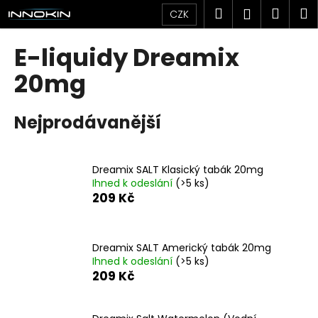
K
Přejít
Hledat
Náku
M
Přihlášen
CZK
na
o
obsah
Zpět
Zpět
košík
š
E-liquidy Dreamix
í
C
20mg
k
o
p
Nejprodávanější
o
t
ř
Dreamix SALT Klasický tabák 20mg
Ihned k odeslání
(>5 ks)
e
209 Kč
b
u
j
Dreamix SALT Americký tabák 20mg
e
Ihned k odeslání
(>5 ks)
209 Kč
t
e
n