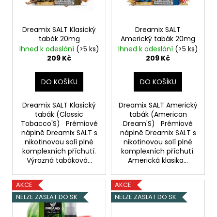
Kč
p
r
o
Dreamix SALT Klasický
Dreamix SALT
tabák 20mg
Americký tabák 20mg
d
Ihned k odeslání
(>5 ks)
Ihned k odeslání
(>5 ks)
u
209 Kč
209 Kč
k
t
DO KOŠÍKU
DO KOŠÍKU
ů
Dreamix SALT Klasický
Dreamix SALT Americký
tabák (Classic
tabák (American
Tobacco'S) Prémiové
Dream'S) Prémiové
náplně Dreamix SALT s
náplně Dreamix SALT s
nikotinovou solí plné
nikotinovou solí plné
komplexních příchutí.
komplexních příchutí.
Výrazná tabáková...
Americká klasika...
AKCE
AKCE
NELZE ZASLAT DO SK
NELZE ZASLAT DO SK