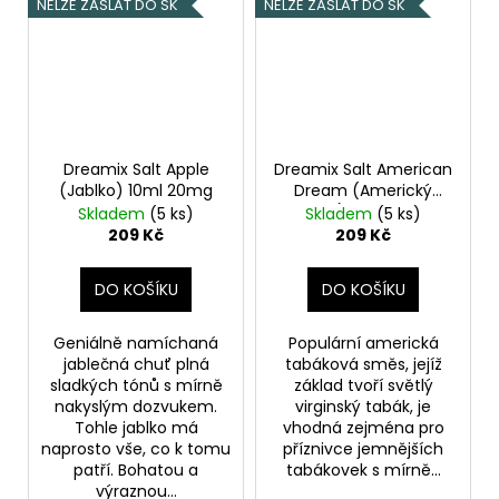
NELZE ZASLAT DO SK
NELZE ZASLAT DO SK
Dreamix Salt Apple
Dreamix Salt American
(Jablko) 10ml 20mg
Dream (Americký
tabák) 10ml 20mg
Skladem
(5 ks)
Skladem
(5 ks)
209 Kč
209 Kč
DO KOŠÍKU
DO KOŠÍKU
Geniálně namíchaná
Populární americká
jablečná chuť plná
tabáková směs, jejíž
sladkých tónů s mírně
základ tvoří světlý
nakyslým dozvukem.
virginský tabák, je
Tohle jablko má
vhodná zejména pro
naprosto vše, co k tomu
příznivce jemnějších
patří. Bohatou a
tabákovek s mírně...
výraznou...