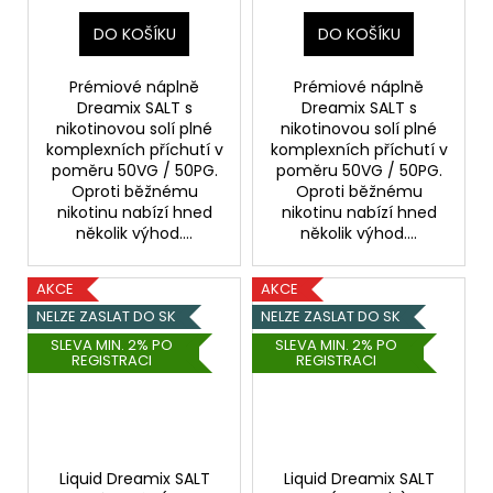
DO KOŠÍKU
DO KOŠÍKU
Prémiové náplně
Prémiové náplně
Dreamix SALT s
Dreamix SALT s
nikotinovou solí plné
nikotinovou solí plné
komplexních příchutí v
komplexních příchutí v
poměru 50VG / 50PG.
poměru 50VG / 50PG.
Oproti běžnému
Oproti běžnému
nikotinu nabízí hned
nikotinu nabízí hned
několik výhod....
několik výhod....
AKCE
AKCE
NELZE ZASLAT DO SK
NELZE ZASLAT DO SK
SLEVA MIN. 2% PO
SLEVA MIN. 2% PO
REGISTRACI
REGISTRACI
Liquid Dreamix SALT
Liquid Dreamix SALT