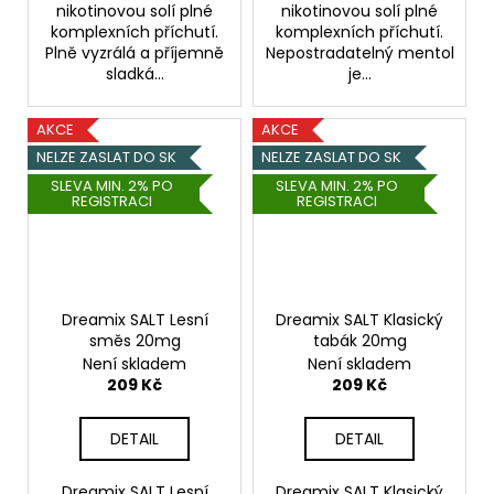
nikotinovou solí plné
nikotinovou solí plné
komplexních příchutí.
komplexních příchutí.
Plně vyzrálá a příjemně
Nepostradatelný mentol
sladká...
je...
AKCE
AKCE
NELZE ZASLAT DO SK
NELZE ZASLAT DO SK
SLEVA MIN. 2% PO
SLEVA MIN. 2% PO
REGISTRACI
REGISTRACI
Dreamix SALT Lesní
Dreamix SALT Klasický
směs 20mg
tabák 20mg
Není skladem
Není skladem
209 Kč
209 Kč
DETAIL
DETAIL
Dreamix SALT Lesní
Dreamix SALT Klasický