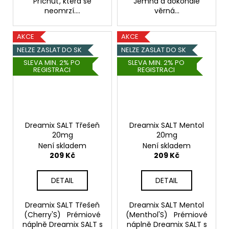
Příchuť, která se
Jemná a dokonale
neomrzí....
věrná...
AKCE
AKCE
NELZE ZASLAT DO SK
NELZE ZASLAT DO SK
SLEVA MIN. 2% PO
SLEVA MIN. 2% PO
REGISTRACI
REGISTRACI
Dreamix SALT Třešeň
Dreamix SALT Mentol
20mg
20mg
Není skladem
Není skladem
209 Kč
209 Kč
DETAIL
DETAIL
Dreamix SALT Třešeň
Dreamix SALT Mentol
(Cherry'S) Prémiové
(Menthol'S) Prémiové
náplně Dreamix SALT s
náplně Dreamix SALT s