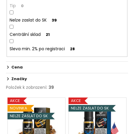
č
ů
Tip
0
u
j
e
Nelze zaslat do SK
39
m
e
Centrální sklad
21
Sleva min. 2% po registraci
28
LOST
MARY
TP1000
-
Cena
META
MOON
Značky
-
20MG
Položek k zobrazení:
39
ŽVÝKAČKA,
LIMONÁDA,
V
AKCE
AKCE
LESNÍ
ý
OVOCE
NOVINKA
NELZE ZASLAT DO SK
p
97
NELZE ZASLAT DO SK
Kč
i
Původně:
s
169