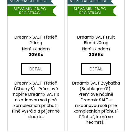
NELZE ZASLAT DO SK
NELZE ZASLAT DO SK
SLEVA MIN. 2% PO
SLEVA MIN. 2% PO
REGISTRACI
REGISTRACI
Dreamix SALT Třešeň
Dreamix SALT Fruit
20mg
Blend 20mg
Není skladem
Není skladem
209 Kč
209 Kč
DETAIL
DETAIL
Dreamix SALT Třešeň
Dreamix SALT Žvýkačka
(Cherry'S) Prémiové
(Bubblegum'S)
náplně Dreamix SALT s
Prémiové náplně
nikotinovou solí plné
Dreamix SALT s
komplexních příchutí.
nikotinovou solí plné
Plně vyzrálá a příjemně
komplexních příchutí.
sladká...
Příchuť, která se
neomrzí....