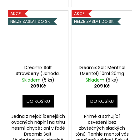
AKCE
AKCE
NELZE ZASLAT DO SK
NELZE ZASLAT DO SK
Dreamix Salt
Dreamix Salt Menthol
Strawberry (Jahoda)
(Mentol) 10ml 20mg
10ml 20mg
Skladem
(5 ks)
Skladem
(5 ks)
209 Kč
209 Kč
DO KOŠÍKU
DO KOŠÍKU
Jedna z nejoblíbenějších
Přímé a strhující
ovocných náplní na trhu
osvěžení bez
nesmí chybět ani v řadě
zbytečných sladkých
Dreamix Salt.
tónů. Tenhle mentol vás
Vychutnejte si lahodné
zaručeně zchladí. Pokud