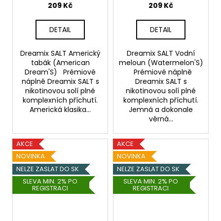
209 Kč
209 Kč
DETAIL
DETAIL
Dreamix SALT Americký
Dreamix SALT Vodní
tabák (American
meloun (Watermelon'S)
Dream'S) Prémiové
Prémiové náplně
náplně Dreamix SALT s
Dreamix SALT s
nikotinovou solí plné
nikotinovou solí plné
komplexních příchutí.
komplexních příchutí.
Americká klasika...
Jemná a dokonale
věrná...
AKCE
AKCE
NOVINKA
NOVINKA
NELZE ZASLAT DO SK
NELZE ZASLAT DO SK
SLEVA MIN. 2% PO
SLEVA MIN. 2% PO
REGISTRACI
REGISTRACI