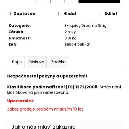
č
u
j
Zeptat se
Hlídat
Sdílet
e
m
Kategorie
:
E-liquidy Dreamix 0mg
e
Záruka
:
2 roky
Hmotnost
:
0.01 kg
EAN
:
8596415554211
DEKANG
DAF
10ML
Popis
Diskuze
Značka
6MG
156
Bezpečnostní pokyny a upozornění!
Kč
Původně:
195
Klasifikace podle nařízení (ES) 1272/2008:
Směs není
Kč
klasifikována jako nebezpečná.
Upozornění:
Zákaz prodeje osobám mladším 18 let.