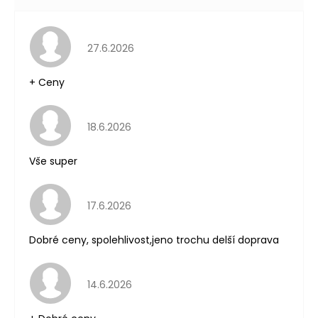
Hodnocení obchodu je 5 z 5 hvězdiček.
27.6.2026
+ Ceny
Hodnocení obchodu je 5 z 5 hvězdiček.
18.6.2026
Vše super
Hodnocení obchodu je 5 z 5 hvězdiček.
17.6.2026
Dobré ceny, spolehlivost,jeno trochu delší doprava
Hodnocení obchodu je 5 z 5 hvězdiček.
14.6.2026