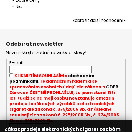
+ Dobré ceny.
- Nic.
Zobrazit další hodnocení
Z
á
Odebírat newsletter
p
Nezmeškejte žádné novinky či slevy!
a
t
E-mail
í
KLIKNUTÍM SOUHLASÍM s
obchodními
podmínkami,
reklamačním řádem a se
zpracováním osobních údajů dle zákona o
GDPR
.
Zároveň ČESTNĚ PROHLAŠUJI, že jsem starší 18ti
let, tudíž se na moji osobu nevztahuje omezení
prodeje tabákových výrobků a elektronických
cigaret dle zákona č. 379/2005 Sb. a následně
souvisejících zákonů č. 225/2006 Sb., č. 274/2008
Sb a č. 305/2009 Sb.
Zákaz prodeje elektronických cigaret osobám