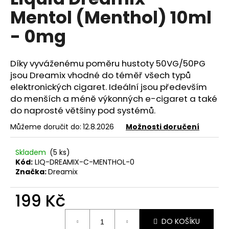
je
a
Mentol (Menthol) 10ml
0,0
z
j
- 0mg
5
í
hvězdiček.
t
Díky vyváženému poměru hustoty 50VG/50PG
?
jsou Dreamix vhodné do téměř všech typů
elektronických cigaret. Ideální jsou především
do menších a méně výkonných e-cigaret a také
do naprosté většiny pod systémů.
HLEDAT
Můžeme doručit do:
12.8.2026
Možnosti doručení
Skladem
(5 ks)
D
Kód:
LIQ-DREAMIX-C-MENTHOL-0
Značka:
Dreamix
o
p
199 Kč
o
r
Měrná
u
DO KOŠÍKU
cena: