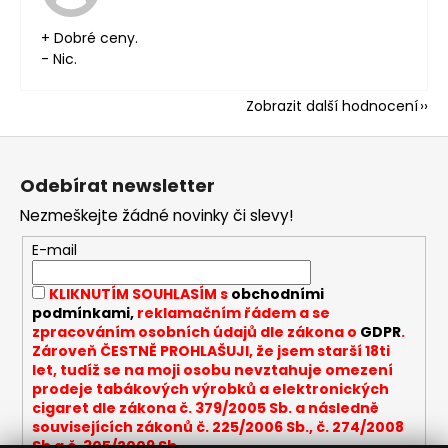
+ Dobré ceny.
- Nic.
Zobrazit další hodnocení
Z
á
Odebírat newsletter
p
Nezmeškejte žádné novinky či slevy!
a
t
E-mail
í
KLIKNUTÍM SOUHLASÍM s
obchodními
podmínkami,
reklamačním řádem a se
zpracováním osobních údajů dle zákona o
GDPR
.
Zároveň ČESTNĚ PROHLAŠUJI, že jsem starší 18ti
let, tudíž se na moji osobu nevztahuje omezení
prodeje tabákových výrobků a elektronických
cigaret dle zákona č. 379/2005 Sb. a následně
souvisejících zákonů č. 225/2006 Sb., č. 274/2008
Sb a č. 305/2009 Sb.