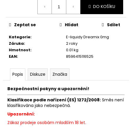
č
Měrná
u
DO KOŠÍKU
cena:
j
e
Zeptat se
Hlídat
Sdílet
m
e
Kategorie
:
E-liquidy Dreamix 0mg
Záruka
:
2 roky
Hmotnost
:
0.01 kg
ELF
BAR
EAN
:
8596415116525
600
-
20MG
Popis
Diskuze
Značka
-
WATERMELON
(VODNÍ
Bezpečnostní pokyny a upozornění!
MELOUN)
195
Klasifikace podle nařízení (ES) 1272/2008:
Směs není
Kč
klasifikována jako nebezpečná.
Upozornění:
Zákaz prodeje osobám mladším 18 let.