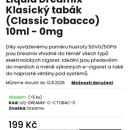
je
a
Klasický tabák
0,0
z
j
(Classic Tobacco)
5
í
hvězdiček.
10ml - 0mg
t
?
Díky vyváženému poměru hustoty 50VG/50PG
jsou Dreamix vhodné do téměř všech typů
elektronických cigaret. Ideální jsou především
do menších a méně výkonných e-cigaret a také
HLEDAT
do naprosté většiny pod systémů.
Můžeme doručit do:
12.8.2026
Možnosti doručení
D
Skladem
(>5 ks)
o
Kód:
LIQ-DREAMIX-C-CTOBAC-0
p
Značka:
Dreamix
o
r
199 Kč
u