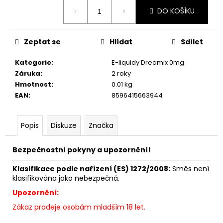
č
Měrná
u
DO KOŠÍKU
cena:
j
e
Zeptat se
Hlídat
Sdílet
m
e
Kategorie
:
E-liquidy Dreamix 0mg
Záruka
:
2 roky
Hmotnost
:
0.01 kg
LOST
MARY
EAN
:
8596415663944
TP1000
-
META
Popis
Diskuze
Značka
MOON
-
20MG
Bezpečnostní pokyny a upozornění!
ŽVÝKAČKA,
LIMONÁDA,
Klasifikace podle nařízení (ES) 1272/2008:
Směs není
LESNÍ
OVOCE
klasifikována jako nebezpečná.
97
Upozornění:
Kč
Zákaz prodeje osobám mladším 18 let.
Původně:
169