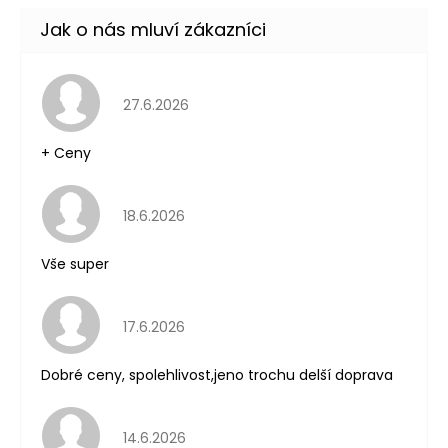
Kč
Hodnocení obchodu je 5 z 5 hvězdiček.
27.6.2026
+ Ceny
Hodnocení obchodu je 5 z 5 hvězdiček.
18.6.2026
Vše super
Hodnocení obchodu je 5 z 5 hvězdiček.
17.6.2026
Dobré ceny, spolehlivost,jeno trochu delší doprava
Hodnocení obchodu je 5 z 5 hvězdiček.
14.6.2026