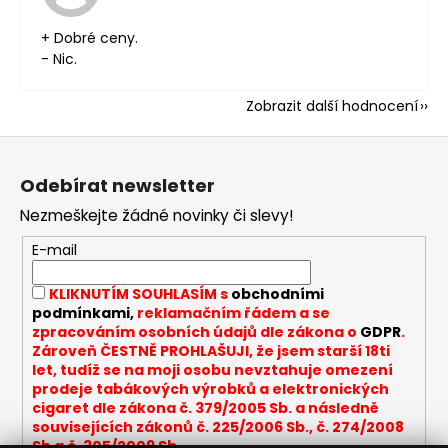
+ Dobré ceny.
- Nic.
Zobrazit další hodnocení
Z
á
Odebírat newsletter
p
Nezmeškejte žádné novinky či slevy!
a
t
E-mail
í
KLIKNUTÍM SOUHLASÍM s
obchodními
podmínkami,
reklamačním řádem a se
zpracováním osobních údajů dle zákona o
GDPR
.
Zároveň ČESTNĚ PROHLAŠUJI, že jsem starší 18ti
let, tudíž se na moji osobu nevztahuje omezení
prodeje tabákových výrobků a elektronických
cigaret dle zákona č. 379/2005 Sb. a následně
souvisejících zákonů č. 225/2006 Sb., č. 274/2008
Sb a č. 305/2009 Sb.