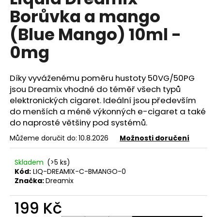
je
a
Borůvka a mango
0,0
z
j
(Blue Mango) 10ml -
5
í
hvězdiček.
0mg
t
?
Díky vyváženému poměru hustoty 50VG/50PG
jsou Dreamix vhodné do téměř všech typů
elektronických cigaret. Ideální jsou především
do menších a méně výkonných e-cigaret a také
HLEDAT
do naprosté většiny pod systémů.
Můžeme doručit do:
10.8.2026
Možnosti doručení
D
Skladem
(>5 ks)
o
Kód:
LIQ-DREAMIX-C-BMANGO-0
p
Značka:
Dreamix
o
r
199 Kč
u