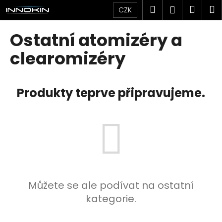
K
Přejít
Hledat
Náku
M
Přihlášen
CZK
na
o
obsah
Zpět
Zpět
košík
š
Ostatní atomizéry a
í
C
clearomizéry
k
o
p
Produkty teprve připravujeme.
o
t
ř
e
b
u
j
e
Můžete se ale podívat na ostatní
t
kategorie.
e
n