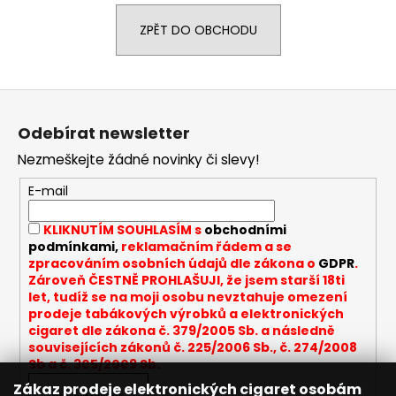
a
ZPĚT DO OBCHODU
j
í
t
Z
?
á
Odebírat newsletter
p
Nezmeškejte žádné novinky či slevy!
a
t
E-mail
HLEDAT
í
KLIKNUTÍM SOUHLASÍM s
obchodními
podmínkami,
reklamačním řádem a se
zpracováním osobních údajů dle zákona o
GDPR
.
D
Zároveň ČESTNĚ PROHLAŠUJI, že jsem starší 18ti
let, tudíž se na moji osobu nevztahuje omezení
o
prodeje tabákových výrobků a elektronických
p
cigaret dle zákona č. 379/2005 Sb. a následně
o
souvisejících zákonů č. 225/2006 Sb., č. 274/2008
r
Sb a č. 305/2009 Sb.
u
Zákaz prodeje elektronických cigaret osobám