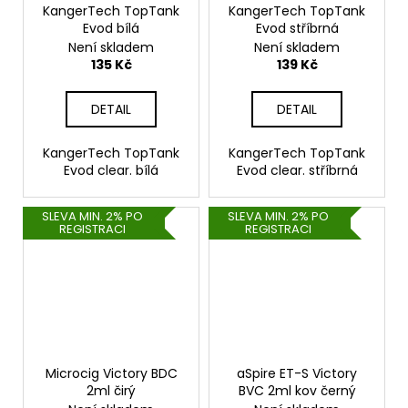
KangerTech TopTank
KangerTech TopTank
Evod bílá
Evod stříbrná
Není skladem
Není skladem
135 Kč
139 Kč
DETAIL
DETAIL
KangerTech TopTank
KangerTech TopTank
Evod clear. bílá
Evod clear. stříbrná
SLEVA MIN. 2% PO
SLEVA MIN. 2% PO
REGISTRACI
REGISTRACI
Microcig Victory BDC
aSpire ET-S Victory
2ml čirý
BVC 2ml kov černý