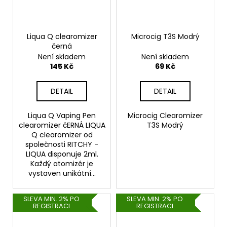
Liqua Q clearomizer
Microcig T3S Modrý
černá
Není skladem
Není skladem
145 Kč
69 Kč
DETAIL
DETAIL
Liqua Q Vaping Pen
Microcig Clearomizer
clearomizer čERNÁ LIQUA
T3S Modrý
Q clearomizer od
společnosti RITCHY -
LIQUA disponuje 2ml.
Každý atomizér je
vystaven unikátní...
SLEVA MIN. 2% PO
SLEVA MIN. 2% PO
REGISTRACI
REGISTRACI