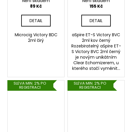
Není skladem
Není skladem
89 Kč
155 Kč
DETAIL
DETAIL
Microcig Victory BDC
aSpire ET-S Victory BVC
2ml čirý
2ml kov černý
Rozebiratelný aSpire ET-
S Victory BVC 2ml černý
je novým unikátním
Clear Echomizerem, u
kterého stačí vyměnit...
SLEVA MIN. 2% PO
SLEVA MIN. 2% PO
REGISTRACI
REGISTRACI