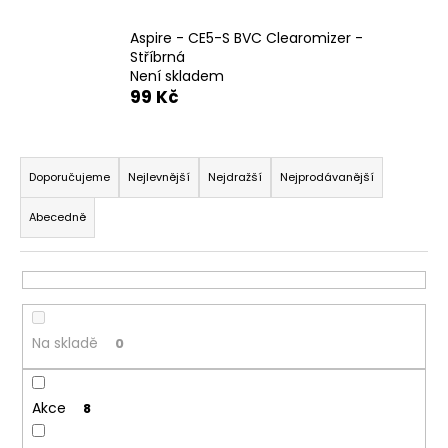
a
Aspire - CE5-S BVC Clearomizer -
j
Stříbrná
í
Není skladem
99 Kč
t
?
Ř
a
Doporučujeme
Nejlevnější
Nejdražší
Nejprodávanější
z
Abecedně
e
HLEDAT
n
í
p
D
r
o
Na skladě
0
o
p
o
d
r
Akce
u
8
u
k