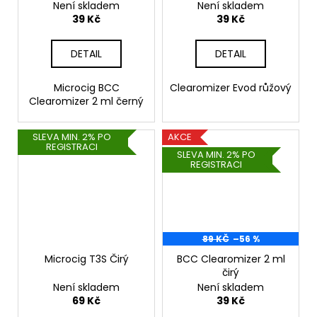
Není skladem
Není skladem
39 Kč
39 Kč
DETAIL
DETAIL
Microcig BCC
Clearomizer Evod růžový
Clearomizer 2 ml černý
SLEVA MIN. 2% PO
AKCE
REGISTRACI
SLEVA MIN. 2% PO
REGISTRACI
89 KČ
–56 %
Microcig T3S Čirý
BCC Clearomizer 2 ml
čirý
Není skladem
Není skladem
69 Kč
39 Kč