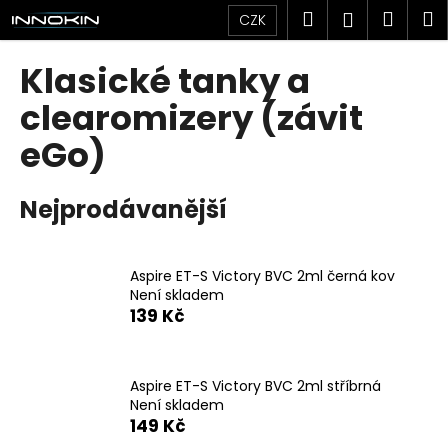
K
Přejít
Hledat
Náku
M
Přihlášen
CZK
na
o
obsah
Zpět
Zpět
košík
š
Klasické tanky a
í
C
clearomizery (závit
k
o
eGo)
p
o
Nejprodávanější
t
ř
e
Aspire ET-S Victory BVC 2ml černá kov
b
Není skladem
u
139 Kč
j
e
Aspire ET-S Victory BVC 2ml stříbrná
t
Není skladem
e
149 Kč
n