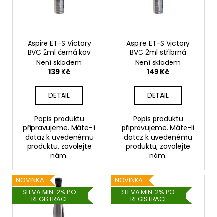
s
p
r
o
Aspire ET-S Victory
Aspire ET-S Victory
BVC 2ml černá kov
BVC 2ml stříbrná
d
Není skladem
Není skladem
u
139 Kč
149 Kč
k
t
DETAIL
DETAIL
ů
Popis produktu
Popis produktu
připravujeme. Máte-li
připravujeme. Máte-li
dotaz k uvedenému
dotaz k uvedenému
produktu, zavolejte
produktu, zavolejte
nám.
nám.
NOVINKA
NOVINKA
SLEVA MIN. 2% PO
SLEVA MIN. 2% PO
REGISTRACI
REGISTRACI