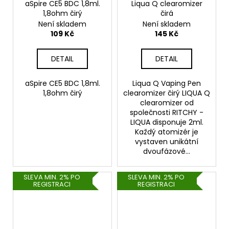
aSpire CE5 BDC 1,8ml.
Liqua Q clearomizer
1,8ohm čirý
čirá
Není skladem
Není skladem
109 Kč
145 Kč
DETAIL
DETAIL
aSpire CE5 BDC 1,8ml.
Liqua Q Vaping Pen
1,8ohm čirý
clearomizer čirý LIQUA Q
clearomizer od
společnosti RITCHY -
LIQUA disponuje 2ml.
Každý atomizér je
vystaven unikátní
dvoufázové...
SLEVA MIN. 2% PO
SLEVA MIN. 2% PO
REGISTRACI
REGISTRACI