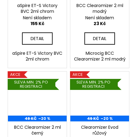
aSpire ET-S Victory
BCC Clearomizer 2 ml
BVC 2ml chrom
modrý
Není skladem
Není skladem
155 Kč
23 Kč
DETAIL
DETAIL
aSpire ET-S Victory BVC
Microcig BCC
2ml chrom
Clearomizer 2 ml modrý
AKCE
AKCE
SLEVA MIN. 2% PO
SLEVA MIN. 2% PO
REGISTRACI
REGISTRACI
49 KČ
–20 %
49 KČ
–20 %
BCC Clearomizer 2 ml
Clearomizer Evod
černý
růžový