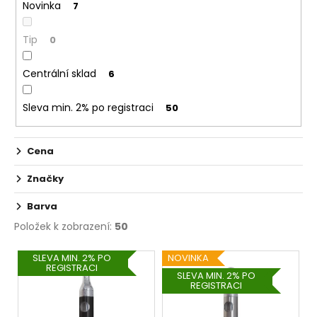
č
Novinka
7
t
u
ů
j
Tip
0
e
m
Centrální sklad
6
e
Sleva min. 2% po registraci
50
DEKANG
DESERT
SHIP
Cena
10ML
6MG
Značky
155
Kč
Barva
Původně:
195
Položek k zobrazení:
50
Kč
V
SLEVA MIN. 2% PO
NOVINKA
REGISTRACI
ý
SLEVA MIN. 2% PO
REGISTRACI
p
i