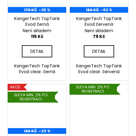
179 KČ
–35 %
169 KČ
–53 %
KangerTech TopTank
KangerTech TopTank
Evod černá
Evod červená
Není skladem
Není skladem
115 Kč
79 Kč
DETAIL
DETAIL
KangerTech TopTank
KangerTech TopTank
Evod clear. černá
Evod clear. červená
AKCE
SLEVA MIN. 2% PO
REGISTRACI
SLEVA MIN. 2% PO
REGISTRACI
169 KČ
–20 %