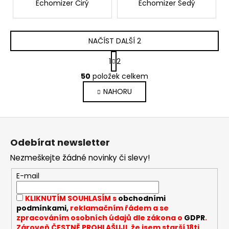
Echomizer Čirý
Echomizer Šedý
NAČÍST DALŠÍ 2
S
1
2
t
O
r
50
položek celkem
v
á
NAHORU
l
n
k
á
o
d
Z
v
a
á
á
c
Odebírat newsletter
n
p
í
í
Nezmeškejte žádné novinky či slevy!
p
a
r
t
E-mail
v
í
k
KLIKNUTÍM SOUHLASÍM s
obchodními
y
podmínkami,
reklamačním řádem a se
v
zpracováním osobních údajů dle zákona o
GDPR
.
ý
Zároveň ČESTNĚ PROHLAŠUJI, že jsem starší 18ti