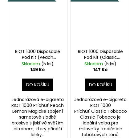
RIOT 1000 Disposable
RIOT 1000 Disposable
Pod Kit (Peach
Pod Kit (Classic
Lemon) 18mg
Tobacco) 18mg
Skladem
(5 ks)
Skladem
(5 ks)
149 Kč
147 Kč
DO KOŠÍKU
DO KOŠÍKU
Jednorázová e-cigareta
Jednorázová e-cigareta
RIOT 1000 Příchuť Peach
RIOT 1000
Lemon Magické spojení
Příchuť Classic Tobacco
sametově sladké
Classic Tobacco je
broskve s jiskřivě svěžím
ideální volba pro
citronem, který přináší
milovníky tradičních
lehký...
tabákových tónů.