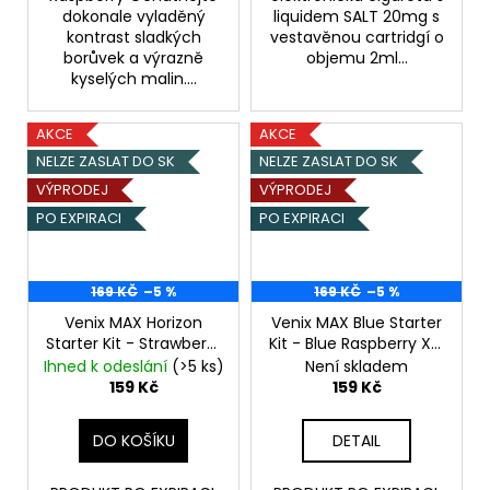
dokonale vyladěný
liquidem SALT 20mg s
kontrast sladkých
vestavěnou cartridgí o
borůvek a výrazně
objemu 2ml...
kyselých malin....
AKCE
AKCE
NELZE ZASLAT DO SK
NELZE ZASLAT DO SK
VÝPRODEJ
VÝPRODEJ
PO EXPIRACI
PO EXPIRACI
169 KČ
–5 %
169 KČ
–5 %
Venix MAX Horizon
Venix MAX Blue Starter
Starter Kit - Strawberry
Kit - Blue Raspberry X -
Kiwi X - 20mg - PO
20mg - PO EXPIRACI
Ihned k odeslání
(>5 ks)
Není skladem
EXPIRACI
159 Kč
159 Kč
DO KOŠÍKU
DETAIL