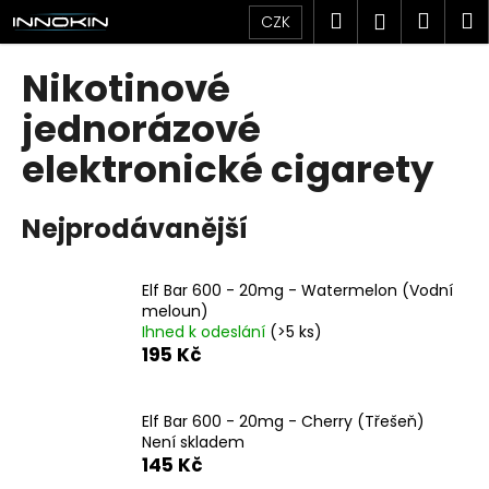
K
Přejít
Hledat
Náku
M
Přihlášen
CZK
na
o
obsah
Zpět
Zpět
košík
š
Nikotinové
í
C
jednorázové
k
o
elektronické cigarety
p
o
Nejprodávanější
t
ř
e
Elf Bar 600 - 20mg - Watermelon (Vodní
b
meloun)
Ihned k odeslání
(>5 ks)
u
195 Kč
j
e
Elf Bar 600 - 20mg - Cherry (Třešeň)
t
Není skladem
e
145 Kč
n