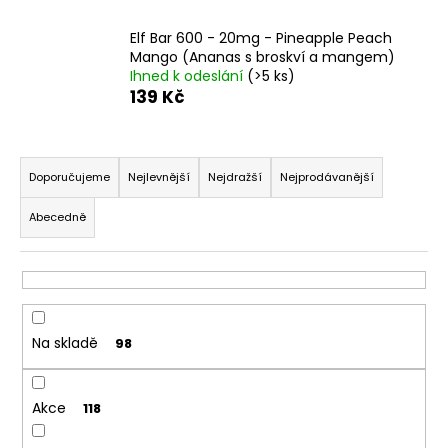
a
Elf Bar 600 - 20mg - Pineapple Peach
j
Mango (Ananas s broskví a mangem)
í
Ihned k odeslání
(>5 ks)
139 Kč
t
?
Ř
a
Doporučujeme
Nejlevnější
Nejdražší
Nejprodávanější
z
Abecedně
e
HLEDAT
n
í
p
D
r
o
Na skladě
98
o
p
o
d
r
Akce
u
118
u
k