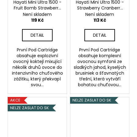
Hayati Mini Ultra 1500 -
Hayati Mini Ultra 1500 -
Fruit Bomb Strawberry
Strawberry Cranberry
Watermelon Bubble
Cherry Cherry ICE -
Není skladem
Není skladem
Gum - 20mg
20mg
Jahoda Brusinka
119 Kč
113 Kč
Třešeň / Chladivá
třešeň
DETAIL
DETAIL
První Pod Cartridge
První Pod Cartridge
obsahuje explozivní
obsahuje komplexní
ovocný koktejl mixující
ovocnou symfonii ze
několik druhů ovoce do
sladkých jahod, kyselých
intenzivního chuťového
brusiniek a šťavnatých
zážitku, který překvapí
třešní, která vytváří
svou...
bohatou chuťovou...
AKCE
NELZE ZASLAT DO SK
NELZE ZASLAT DO SK