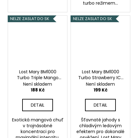
turbo režimem...
NELZE ZASLAT DO SK
NELZE ZASLAT DO SK
Lost Mary BM1000
Lost Mary BM1000
Turbo Triple Mango
Turbo Strawberry ICE
20mg
Mango
20mg
Ledová jahoda
Není skladem
Není skladem
188 Kč
199 Kč
DETAIL
DETAIL
Exotická mangová chuť
Šťavnaté jahody s
v trojnásobné
chladivým ledovým
koncentraci pro
efektem pro dokonalé
maximální intenzitu.
osvěžení. Lost Mary