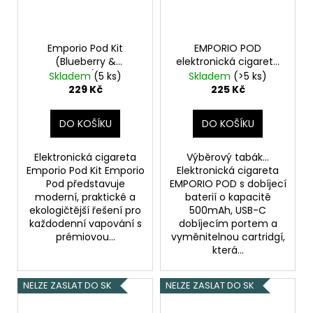
Emporio Pod Kit
EMPORIO POD
(Blueberry &
elektronická cigareta
Raspberry) 20mg
500mAh Tabáček
Skladem
(5 ks)
Skladem
(>5 ks)
20mg
229 Kč
225 Kč
DO KOŠÍKU
DO KOŠÍKU
Elektronická cigareta
Výběrový tabák...
Emporio Pod Kit Emporio
Elektronická cigareta
Pod představuje
EMPORIO POD s dobíjecí
moderní, praktické a
baterií o kapacitě
ekologičtější řešení pro
500mAh, USB-C
každodenní vapování s
dobíjecím portem a
prémiovou...
vyměnitelnou cartridgí,
která...
NELZE ZASLAT DO SK
NELZE ZASLAT DO SK