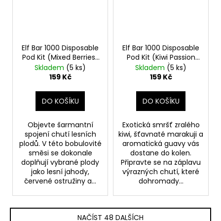
Elf Bar 1000 Disposable
Elf Bar 1000 Disposable
Pod Kit (Mixed Berries)
Pod Kit (Kiwi Passion
20mg
Fruit Guava) 20mg
Skladem
(5 ks)
Skladem
(5 ks)
159 Kč
159 Kč
DO KOŠÍKU
DO KOŠÍKU
Objevte šarmantní
Exotická smršť zralého
spojení chutí lesních
kiwi, šťavnaté marakuji a
plodů. V této bobulovité
aromatická guavy vás
směsi se dokonale
dostane do kolen.
doplňují vybrané plody
Připravte se na záplavu
jako lesní jahody,
výrazných chutí, které
červené ostružiny a...
dohromady...
NAČÍST 48 DALŠÍCH