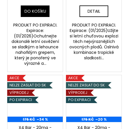
DO KOŠÍKU
DETAIL
PRODUKT PO EXPIRACI.
PRODUKT PO EXPIRACI.
Expirace:
Expirace: (01/2025)Užijte
(01/2026)Ochutnejte
si letní chuťovou explozi
dokonalé letní osvěžení
těch nejvýraznějších
se sladkým a lehounce
ovocných plodů. Oslnivá
nahořklým grepem,
kombinace tropické
který je ponořený ve
sladkosti...
výrazné a...
AKCE
AKCE
NELZE ZASLAT DO SK
NELZE ZASLAT DO SK
VÝPRODEJ
VÝPRODEJ
PO EXPIRACI
PO EXPIRACI
175 KČ
–34 %
175 KČ
–20 %
X4 Bar - 20mg -
X4 Bar - 20mg -