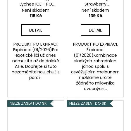
Lychee ICE - PO
Strawberry
EXPIRACI
Watermelon - PO
Není skladem
Není skladem
EXPIRACI
115 Kč
139 Kč
DETAIL
DETAIL
PRODUKT PO EXPIRACI.
PRODUKT PO EXPIRACI.
Expirace: (01/2026)Pro
Expirace:
exotické liči už dnes
(01/2026)Kombinace
nemusíte až do daleké
sladkých zahradních
Asie. Dopřejte si tuto
jahod spolu s
nezaměnitelnou chuť s
osvěžujícím melounem
porcí...
nezklame určitě
žádného milovníka
ovocných...
NELZE ZASLAT DO SK
NELZE ZASLAT DO SK