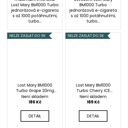
Lost Mary BM1000 Turbo
BM1000 Turbo
jednorázová e-cigareta
jednorázová e-cigareta
s až 1000 potáhnutími,
s až 1000 potáhnutími,
turbo...
turbo...
NELZE ZASLAT DO SK
NELZE ZASLAT DO SK
Lost Mary BM1000
Lost Mary BM1000
Turbo Grape 20mg
Turbo Cherry ICE
Hroznové víno
20mg
Ledová třešeň
Není skladem
Není skladem
186 Kč
169 Kč
DETAIL
DETAIL