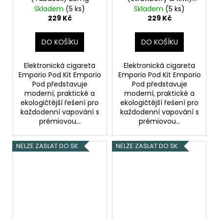
20mg
Skladem
(5 ks)
Skladem
(5 ks)
229 Kč
229 Kč
DO KOŠÍKU
DO KOŠÍKU
Elektronická cigareta
Elektronická cigareta
Emporio Pod Kit Emporio
Emporio Pod Kit Emporio
Pod představuje
Pod představuje
moderní, praktické a
moderní, praktické a
ekologičtější řešení pro
ekologičtější řešení pro
každodenní vapování s
každodenní vapování s
prémiovou...
prémiovou...
NELZE ZASLAT DO SK
NELZE ZASLAT DO SK