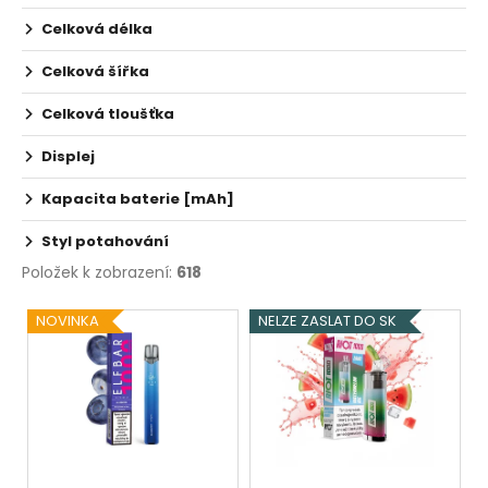
Celková délka
Celková šířka
Celková tloušťka
Displej
Kapacita baterie [mAh]
Styl potahování
Položek k zobrazení:
618
V
NOVINKA
NELZE ZASLAT DO SK
ý
p
i
s
p
r