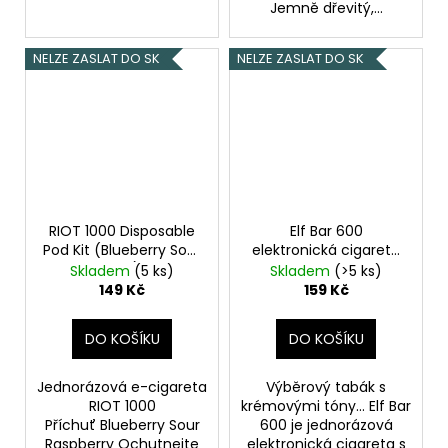
Jemně dřevitý,...
NELZE ZASLAT DO SK
NELZE ZASLAT DO SK
RIOT 1000 Disposable
Elf Bar 600
Pod Kit (Blueberry Sour
elektronická cigareta
Raspberry) 18mg
20mg Silky Tobacco
Skladem
(5 ks)
Skladem
(>5 ks)
CZ
149 Kč
159 Kč
DO KOŠÍKU
DO KOŠÍKU
Jednorázová e-cigareta
Výběrový tabák s
RIOT 1000
krémovými tóny... Elf Bar
Příchuť Blueberry Sour
600 je jednorázová
Raspberry Ochutnejte
elektronická cigareta s