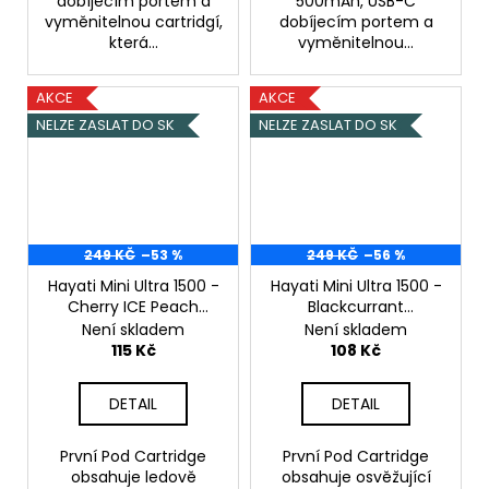
dobíjecím portem a
500mAh, USB-C
vyměnitelnou cartridgí,
dobíjecím portem a
která...
vyměnitelnou...
AKCE
AKCE
NELZE ZASLAT DO SK
NELZE ZASLAT DO SK
249 KČ
–53 %
249 KČ
–56 %
Hayati Mini Ultra 1500 -
Hayati Mini Ultra 1500 -
Cherry ICE Peach
Blackcurrant
Mango - 20mg
Lemonade Strawberry
Není skladem
Není skladem
Chladivá třešeň /
Lemonade - 20mg
115 Kč
108 Kč
Broskev Mango
DETAIL
DETAIL
První Pod Cartridge
První Pod Cartridge
obsahuje ledově
obsahuje osvěžující