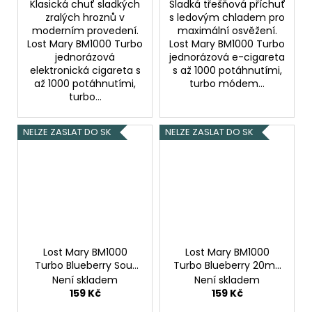
Klasická chuť sladkých
Sladká třešňová příchuť
zralých hroznů v
s ledovým chladem pro
moderním provedení.
maximální osvěžení.
Lost Mary BM1000 Turbo
Lost Mary BM1000 Turbo
jednorázová
jednorázová e-cigareta
elektronická cigareta s
s až 1000 potáhnutími,
až 1000 potáhnutími,
turbo módem...
turbo...
NELZE ZASLAT DO SK
NELZE ZASLAT DO SK
Lost Mary BM1000
Lost Mary BM1000
Turbo Blueberry Sour
Turbo Blueberry 20mg
Raspberry 20mg
Borůvka
Není skladem
Není skladem
Borůvka s malinou
159 Kč
159 Kč