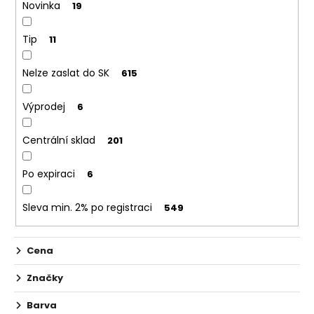
č
Novinka
19
t
u
ů
j
Tip
11
e
m
Nelze zaslat do SK
615
e
Výprodej
6
OXVA
XLIM
Centrální sklad
201
TOP
FILL
SS
Po expiraci
6
POD
CARTRIDGE
1,2OHM
Sleva min. 2% po registraci
549
2ML
79
Kč
Cena
Značky
Barva