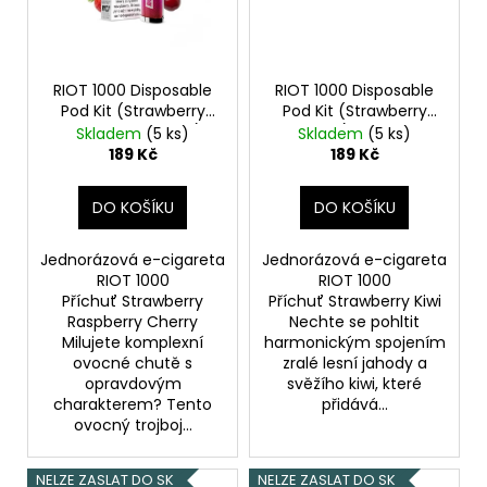
RIOT 1000 Disposable
RIOT 1000 Disposable
Pod Kit (Strawberry
Pod Kit (Strawberry
Raspberry Cherry)
Kiwi) 18mg
Skladem
(5 ks)
Skladem
(5 ks)
18mg
189 Kč
189 Kč
DO KOŠÍKU
DO KOŠÍKU
Jednorázová e-cigareta
Jednorázová e-cigareta
RIOT 1000
RIOT 1000
Příchuť Strawberry
Příchuť Strawberry Kiwi
Raspberry Cherry
Nechte se pohltit
Milujete komplexní
harmonickým spojením
ovocné chutě s
zralé lesní jahody a
opravdovým
svěžího kiwi, které
charakterem? Tento
přidává...
ovocný trojboj...
NELZE ZASLAT DO SK
NELZE ZASLAT DO SK