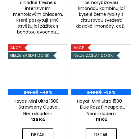
chladné třešně s
černorybízovou
intenzivním
limonádu kombinující
mentolovým chladem,
kyselé černé rybízy s
které poskytují silný,
citrusovou svěžestí
osvěžující zážitek s
klasické limonády, což...
bohatou ovocnou...
AKCE
AKCE
NELZE ZASLAT DO SK
NELZE ZASLAT DO SK
249 KČ
–49 %
249 KČ
–55 %
Hayati Mini Ultra 1500 -
Hayati Mini Ultra 1500 -
Strawberry Guava
Blue Razz Pineapple
Dragon Berries - 20mg
Strawberry ICE - 20mg
Není skladem
Není skladem
Jahoda Guava / Dračí
Modrá malina Ananas
125 Kč
111 Kč
bobule
/ Chladivá jahoda
DETAIL
DETAIL