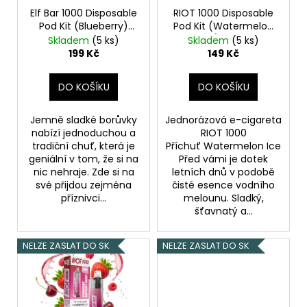
o
Elf Bar 1000 Disposable
RIOT 1000 Disposable
Pod Kit (Blueberry)
Pod Kit (Watermelon
d
20mg
Ice) 18mg
Skladem
(5 ks)
Skladem
(5 ks)
u
199 Kč
149 Kč
k
t
DO KOŠÍKU
DO KOŠÍKU
ů
Jemně sladké borůvky
Jednorázová e-cigareta
nabízí jednoduchou a
RIOT 1000
tradiční chuť, která je
Příchuť Watermelon Ice
geniální v tom, že si na
Před vámi je dotek
nic nehraje. Zde si na
letních dnů v podobě
své přijdou zejména
čisté esence vodního
příznivci...
melounu. Sladký,
šťavnatý a...
NELZE ZASLAT DO SK
NELZE ZASLAT DO SK