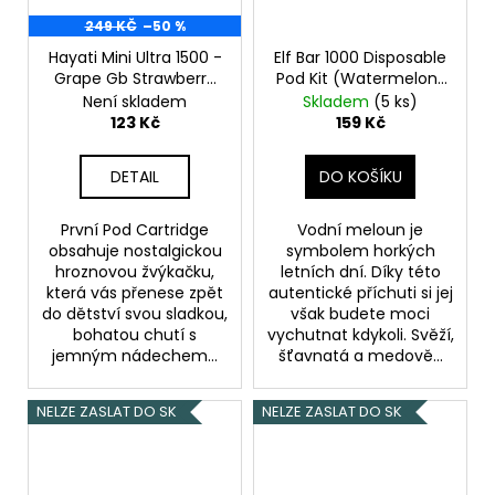
249 KČ
–50 %
Hayati Mini Ultra 1500 -
Elf Bar 1000 Disposable
Grape Gb Strawberry
Pod Kit (Watermelon)
Gb - 20mg
Hroznová
20mg
Není skladem
Skladem
(5 ks)
žvýkačka / Jahodová
123 Kč
159 Kč
žvýkačka
DETAIL
DO KOŠÍKU
První Pod Cartridge
Vodní meloun je
obsahuje nostalgickou
symbolem horkých
hroznovou žvýkačku,
letních dní. Díky této
která vás přenese zpět
autentické příchuti si jej
do dětství svou sladkou,
však budete moci
bohatou chutí s
vychutnat kdykoli. Svěží,
jemným nádechem...
šťavnatá a medově...
NELZE ZASLAT DO SK
NELZE ZASLAT DO SK