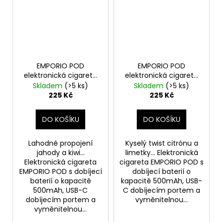
EMPORIO POD
EMPORIO POD
elektronická cigareta
elektronická cigareta
500mAh Strawberry &
500mAh Lemon &
Skladem
(>5 ks)
Skladem
(>5 ks)
Kiwi 20mg
Lime 20mg
225 Kč
225 Kč
DO KOŠÍKU
DO KOŠÍKU
Lahodné propojení
Kyselý twist citrónu a
jahody a kiwi...
limetky... Elektronická
Elektronická cigareta
cigareta EMPORIO POD s
EMPORIO POD s dobíjecí
dobíjecí baterií o
baterií o kapacitě
kapacitě 500mAh, USB-
500mAh, USB-C
C dobíjecím portem a
dobíjecím portem a
vyměnitelnou...
vyměnitelnou...