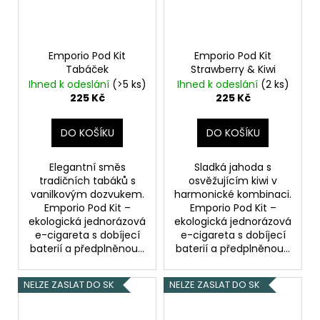
Emporio Pod Kit
Emporio Pod Kit
Tabáček
Strawberry & Kiwi
Ihned k odeslání
(>5 ks)
Ihned k odeslání
(2 ks)
225 Kč
225 Kč
DO KOŠÍKU
DO KOŠÍKU
Elegantní směs
Sladká jahoda s
tradičních tabáků s
osvěžujícím kiwi v
vanilkovým dozvukem.
harmonické kombinaci.
Emporio Pod Kit –
Emporio Pod Kit –
ekologická jednorázová
ekologická jednorázová
e-cigareta s dobíjecí
e-cigareta s dobíjecí
baterií a předplněnou...
baterií a předplněnou...
NELZE ZASLAT DO SK
NELZE ZASLAT DO SK