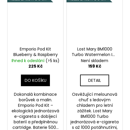
Emporio Pod Kit
Lost Mary BM1000
Blueberry & Raspberry
Turbo Watermelon ICE
20mg
Ledový meloun
Ihned k odeslání
(>5 ks)
Není skladem
225 Kč
159 Kč
DO KOŠÍKU
DETAIL
Dokonalá kombinace
Osvěžující melounová
borůvek a malin.
chuť s ledovým
Emporio Pod Kit –
chladem pro letní
ekologická jednorázová
zážitek. Lost Mary
e-cigareta s dobíjecí
BM1000 Turbo
baterií a předplněnou
jednorázová e-cigareta
cartridge. Baterie 500...
s až 1000 potáhnutími,