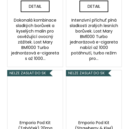
DETAIL
DETAIL
Dokonalá kombinace
Intenzivní příchuť plná
sladkých borůvek a
sladkosti zralých lesních
kyselých malin pro
borůvek. Lost Mary
osvěžující ovocný
BM1000 Turbo
zážitek. Lost Mary
jednorázová e-cigareta
BM1000 Turbo
nabízí až 1000
jednorázová e-cigareta
potáhnutí, turbo režim
s až 1000...
pro...
NELZE ZASLAT DO SK
NELZE ZASLAT DO SK
Emporio Pod Kit
Emporio Pod Kit
(Tabáček) 20mg
(Strawberry & Kiwi)