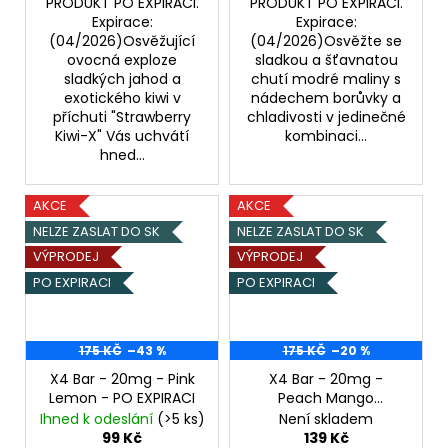
PRODUKT PO EXPIRACI.
PRODUKT PO EXPIRACI.
Expirace:
Expirace:
(04/2026)Osvěžující
(04/2026)Osvěžte se
ovocná exploze
sladkou a šťavnatou
sladkých jahod a
chutí modré maliny s
exotického kiwi v
nádechem borůvky a
příchuti "Strawberry
chladivosti v jedinečné
Kiwi-X" Vás uchvátí
kombinaci...
hned...
AKCE
AKCE
NELZE ZASLAT DO SK
NELZE ZASLAT DO SK
VÝPRODEJ
VÝPRODEJ
PO EXPIRACI
PO EXPIRACI
175 KČ
–43 %
175 KČ
–20 %
X4 Bar - 20mg - Pink
X4 Bar - 20mg -
Lemon - PO EXPIRACI
Peach Mango
Watermelon - PO
Ihned k odeslání
(>5 ks)
Není skladem
EXPIRACI
99 Kč
139 Kč