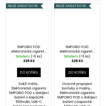
NELZE ZASLAT DO SK
NELZE ZASLAT DO SK
EMPORIO POD
EMPORIO POD
elektronická cigareta
elektronická cigareta
500mAh Fresh Mint
500mAh Blueberry &
Skladem
(>5 ks)
Skladem
(>5 ks)
20mg
Raspberry 20mg
225 Kč
225 Kč
DO KOŠÍKU
DO KOŠÍKU
Svěží máta...
Ovocné propojení
Elektronická cigareta
borůvky a maliny...
EMPORIO POD s dobíjecí
Elektronická cigareta
baterií o kapacitě
EMPORIO POD s dobíjecí
500mAh, USB-C
baterií o kapacitě