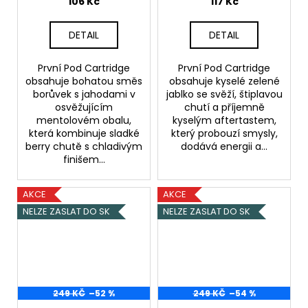
106 Kč
117 Kč
Menthol
Borůvka
Jahoda Menthol /
DETAIL
DETAIL
Borůvka Malina
Menthol
První Pod Cartridge
První Pod Cartridge
obsahuje bohatou směs
obsahuje kyselé zelené
borůvek s jahodami v
jablko se svěží, štiplavou
osvěžujícím
chutí a příjemně
mentolovém obalu,
kyselým aftertastem,
která kombinuje sladké
který probouzí smysly,
berry chutě s chladivým
dodává energii a...
finišem...
AKCE
AKCE
NELZE ZASLAT DO SK
NELZE ZASLAT DO SK
249 KČ
–52 %
249 KČ
–54 %