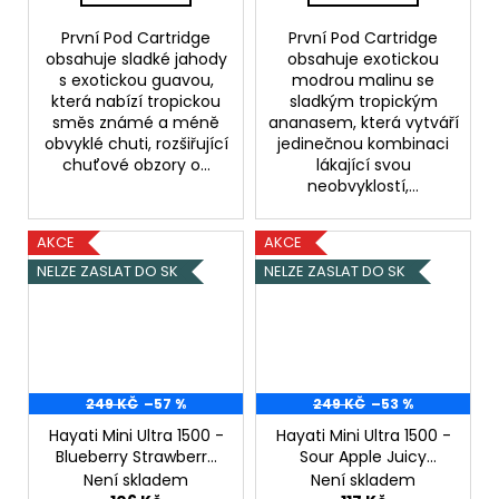
První Pod Cartridge
První Pod Cartridge
obsahuje sladké jahody
obsahuje exotickou
s exotickou guavou,
modrou malinu se
která nabízí tropickou
sladkým tropickým
směs známé a méně
ananasem, která vytváří
obvyklé chuti, rozšiřující
jedinečnou kombinaci
chuťové obzory o...
lákající svou
neobvyklostí,...
AKCE
AKCE
NELZE ZASLAT DO SK
NELZE ZASLAT DO SK
249 KČ
–57 %
249 KČ
–53 %
Hayati Mini Ultra 1500 -
Hayati Mini Ultra 1500 -
Blueberry Strawberry
Sour Apple Juicy
Menthol Blueberry
Peach - 20mg
Není skladem
Není skladem
Raspberry - 20mg