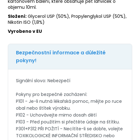
kartonovém balení, které obsahuje pět lahviček o
objemu 10ml.
Složení:
Glycerol
USP (50%), Propylenglykol USP (50%),
Nikotin
ISO
(1,8%)
Vyrobeno v EU