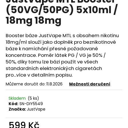
je
a
(50VG/50PG) 5x10ml /
0,0
z
j
18mg 18mg
5
í
hvězdiček.
t
Booster
báze
JustVape
MTL
s obsahem nikotinu
?
18mg/ml slouží jako doplněk pro beznikotinové
báze k namíchání přesné požadované
koncentrace. Poměr látek
PG
/
VG
je 50% /
50%, díky tomu lze bázi použít ve všech
HLEDAT
standardních elektronických cigaretách
pro...více v detailním popisu.
Můžeme doručit do:
11.8.2026
Možnosti doručení
D
o
Skladem
(5 ks)
p
Kód:
SN-DIY5549
o
Značka:
JustVape
r
u
599 Kč