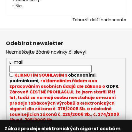
- Nic.
Zobrazit další hodnocení
Z
á
Odebírat newsletter
p
Nezmeškejte žádné novinky či slevy!
a
t
E-mail
í
KLIKNUTÍM SOUHLASÍM s
obchodními
podmínkami,
reklamačním řádem a se
zpracováním osobních údajů dle zákona o
GDPR
.
Zároveň ČESTNĚ PROHLAŠUJI, že jsem starší 18ti
let, tudíž se na moji osobu nevztahuje omezení
prodeje tabákových výrobků a elektronických
cigaret dle zákona č. 379/2005 Sb. a následně
souvisejících zákonů č. 225/2006 Sb., č. 274/2008
Sb a č. 305/2009 Sb.
Zákaz prodeje elektronických cigaret osobám
PŘIHLÁSIT SE