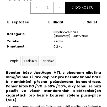
č
Měrná
u
DO KOŠÍKU
cena:
j
e
m
Zeptat se
Hlídat
Sdílet
e
Nikotinové báze
Kategorie
:
(Boostery) - JustVape
ELF
Záruka
:
2 roky
BAR
Hmotnost
:
0.2 kg
600
-
20MG
Popis
Diskuze
Značka
-
WATERMELON
(VODNÍ
Booster
báze
JustVape
MTL
s obsahem nikotinu
MELOUN)
18mg/ml slouží jako doplněk pro beznikotinové báze
195
k namíchání přesné požadované koncentrace.
Kč
Poměr látek
PG
/
VG
je 50% / 50%, díky tomu lze bázi
použít ve všech standardních elektronických
cigaretách pro běžné kouření stylem
pusa-plíce
(MTL).
JustVape jsou prvotřídní báze nejvyšší kvality vyráběné v