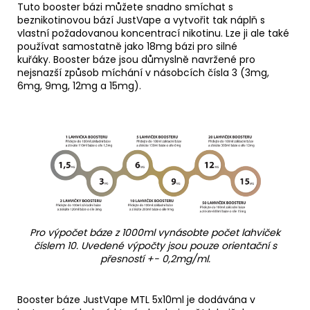
Tuto booster bázi můžete snadno smíchat s
beznikotinovou bází JustVape a vytvořit tak náplň s
vlastní požadovanou koncentrací nikotinu. Lze ji ale také
používat samostatně jako 18mg bázi pro silné
kuřáky. Booster báze jsou důmyslně navržené pro
nejsnazší způsob míchání v násobcích čísla 3 (3mg,
6mg, 9mg, 12mg a 15mg).
Pro výpočet báze z 1000ml vynásobte počet lahviček
číslem 10. Uvedené výpočty jsou pouze orientační s
přesností +- 0,2mg/ml.
Booster báze JustVape MTL 5x10ml je dodávána v