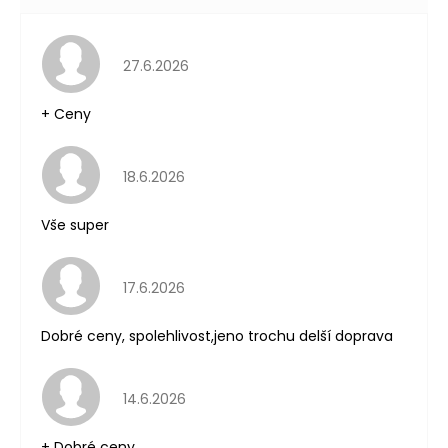
Hodnocení obchodu je 5 z 5 hvězdiček.
27.6.2026
+ Ceny
Hodnocení obchodu je 5 z 5 hvězdiček.
18.6.2026
Vše super
Hodnocení obchodu je 5 z 5 hvězdiček.
17.6.2026
Dobré ceny, spolehlivost,jeno trochu delší doprava
Hodnocení obchodu je 5 z 5 hvězdiček.
14.6.2026
+ Dobré ceny.