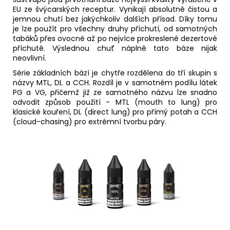
EU ze švýcarských receptur. Vynikají absolutně čistou a
jemnou chutí bez jakýchkoliv dalších přísad. Díky tomu
je lze použít pro všechny druhy příchutí, od samotných
tabáků přes ovocné až po nejvíce prokreslené dezertové
příchutě. Výslednou chuť náplně tato báze nijak
neovlivní.
Série základních bází je chytře rozdělena do tří skupin s
názvy MTL,
DL
a
CCH
. Rozdíl je v samotném podílu látek
PG a VG, přičemž již ze samotného názvu lze snadno
odvodit způsob použití - MTL (mouth to lung) pro
klasické kouření, DL (
direct lung
) pro přímý potah a CCH
(
cloud-chasing
) pro extrémní tvorbu páry.