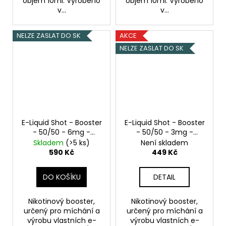
objem 10ml. Vyrobeno
objem 10ml. Vyrobeno
v...
v...
NELZE ZASLAT DO SK
AKCE
NELZE ZASLAT DO SK
E-Liquid Shot - Booster
E-Liquid Shot - Booster
- 50/50 - 6mg -
- 50/50 - 3mg -
5x10ml
5x10ml
Skladem
(>5 ks)
Není skladem
590 Kč
449 Kč
DO KOŠÍKU
DETAIL
Nikotinový booster,
Nikotinový booster,
určený pro míchání a
určený pro míchání a
výrobu vlastních e-
výrobu vlastních e-