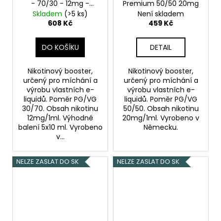
- 70/30 - 12mg -
Premium 50/50 20mg
5x10ml
Skladem
(>5 ks)
Není skladem
608 Kč
459 Kč
DO KOŠÍKU
DETAIL
Nikotinový booster,
Nikotinový booster,
určený pro míchání a
určený pro míchání a
výrobu vlastních e-
výrobu vlastních e-
liquidů. Poměr PG/VG
liquidů. Poměr PG/VG
30/70. Obsah nikotinu
50/50. Obsah nikotinu
12mg/1ml. Výhodné
20mg/1ml. Vyrobeno v
balení 5x10 ml. Vyrobeno
Německu.
v...
NELZE ZASLAT DO SK
NELZE ZASLAT DO SK