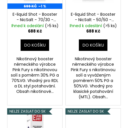
p
r
699 KČ
–1 %
o
E-liquid Shot - Booster
E-liquid Shot - Booster
- NicSalt - 70/30 -
- NicSalt - 50/50 -
d
10mg - 5x10ml
10mg - 5x10ml
Ihned k odeslání
(>5 ks)
Ihned k odeslání
(>5 ks)
u
688 Kč
688 Kč
k
t
DO KOŠÍKU
DO KOŠÍKU
ů
Nikotinový booster
Nikotinový booster
německého výrobce
německého výrobce
Pink Fury s nikotinovou
Pink Fury s nikotinovou
solí s poměrm 30% PG a
solí a vyváženým
70%VG. Vhodný pro RDL
poměrem 50% PG a
a DL styl potahování.
50%VG. Vhodný pro
Obsah nikotinové...
klasické potahování
(MTL). Obsah...
NELZE ZASLAT DO SK
NELZE ZASLAT DO SK