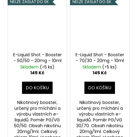
NELZE ZASLAT DO SK
NELZE ZASLAT DO SK
E-Liquid Shot - Booster
E-Liquid Shot - Booster
- 50/50 - 20mg - 10ml
- 70/30 - 20mg - 10ml
Skladem
(>5 ks)
Skladem
(>5 ks)
145 Kč
145 Kč
DO KOŠÍKU
DO KOŠÍKU
Nikotinový booster,
Nikotinový booster,
určený pro míchání a
určený pro míchání a
výrobu vlastních e-
výrobu vlastních e-
liquidů. Poměr PG/VG
liquidů. Poměr PG/VG
50/50. Obsah nikotinu
30/70. Obsah nikotinu
20mg/1ml. Celkový
20mg/1ml. Celkový