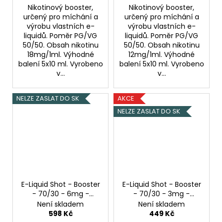
Nikotinový booster,
Nikotinový booster,
určený pro míchání a
určený pro míchání a
výrobu vlastních e-
výrobu vlastních e-
liquidů. Poměr PG/VG
liquidů. Poměr PG/VG
50/50. Obsah nikotinu
50/50. Obsah nikotinu
18mg/1ml. Výhodné
12mg/1ml. Výhodné
balení 5x10 ml. Vyrobeno
balení 5x10 ml. Vyrobeno
v...
v...
NELZE ZASLAT DO SK
AKCE
NELZE ZASLAT DO SK
E-Liquid Shot - Booster
E-Liquid Shot - Booster
- 70/30 - 6mg -
- 70/30 - 3mg -
5x10ml
5x10ml
Není skladem
Není skladem
598 Kč
449 Kč