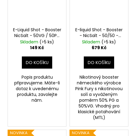
E-Liquid Shot - Booster
E-liquid Shot - Booster
NicSalt - 50VG / 50PG
- NicSalt - 50/50 -
- 20mg - 10ml
20mg - 5x10ml
Skladem
(>5 ks)
Skladem
(>5 ks)
149 Kč
679 Kč
DO KOŠÍKU
DO KOŠÍKU
Popis produktu
Nikotinový booster
připravujeme. Máte-li
německého výrobce
dotaz k uvedenému
Pink Fury s nikotinovou
produktu, zavolejte
solí a vyváženým
nám.
poměrm 50% PG a
50%VG. Vhodný pro
klasické potahování
(MTL)
NOVINKA
NOVINKA