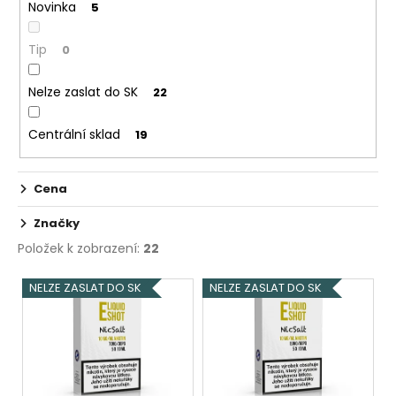
č
Novinka
5
t
u
ů
j
Tip
0
e
m
Nelze zaslat do SK
22
e
Centrální sklad
19
DEKANG
DESERT
SHIP
Cena
10ML
11MG
Značky
154
Položek k zobrazení:
22
Kč
Původně:
V
195
NELZE ZASLAT DO SK
NELZE ZASLAT DO SK
Kč
ý
p
i
s