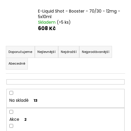
a
E-Liquid Shot - Booster - 70/30 - 12mg -
j
5x10ml
í
Skladem
(>5 ks)
608 Kč
t
?
Ř
a
Doporučujeme
Nejlevnější
Nejdražší
Nejprodávanější
z
Abecedně
e
HLEDAT
n
í
p
D
r
o
Na skladě
13
o
p
o
d
r
Akce
u
2
u
k