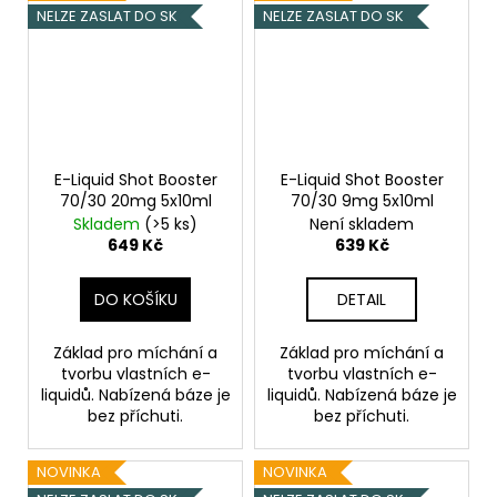
NELZE ZASLAT DO SK
NELZE ZASLAT DO SK
E-Liquid Shot Booster
E-Liquid Shot Booster
70/30 20mg 5x10ml
70/30 9mg 5x10ml
Skladem
(>5 ks)
Není skladem
649 Kč
639 Kč
DO KOŠÍKU
DETAIL
Základ pro míchání a
Základ pro míchání a
tvorbu vlastních e-
tvorbu vlastních e-
liquidů. Nabízená báze je
liquidů. Nabízená báze je
bez příchuti.
bez příchuti.
NOVINKA
NOVINKA