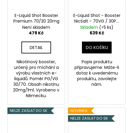
E-Liquid Shot Booster
E-Liquid Shot - Booster
Premium 70/30 20mg
NicSalt - 70VG / 30PG
- 20mg - 5x10ml
Není skladem
Skladem
(>5 ks)
479 Kč
639 Kč
DETAIL
DO KOŠÍKU
Nikotinový booster,
Popis produktu
určený pro míchání a
připravujeme. Máte-li
výrobu vlastních e-
dotaz k uvedenému
liquidů. Poměr PG/VG
produktu, zavolejte
30/70. Obsah nikotinu
nám.
20mg/1ml. Vyrobeno v
Německu.
NELZE ZASLAT DO SK
NOVINKA
NELZE ZASLAT DO SK