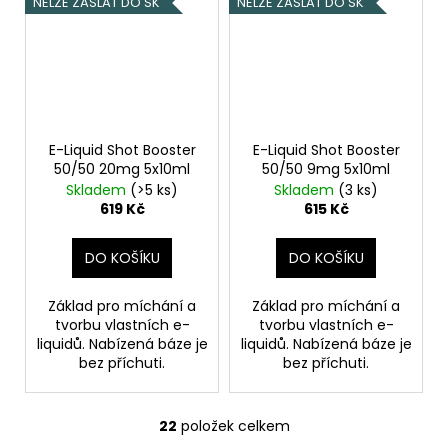
NELZE ZASLAT DO SK
NELZE ZASLAT DO SK
E-Liquid Shot Booster
E-Liquid Shot Booster
50/50 20mg 5x10ml
50/50 9mg 5x10ml
Skladem
(>5 ks)
Skladem
(3 ks)
619 Kč
615 Kč
DO KOŠÍKU
DO KOŠÍKU
Základ pro míchání a
Základ pro míchání a
tvorbu vlastních e-
tvorbu vlastních e-
liquidů. Nabízená báze je
liquidů. Nabízená báze je
bez příchuti.
bez příchuti.
22
položek celkem
O