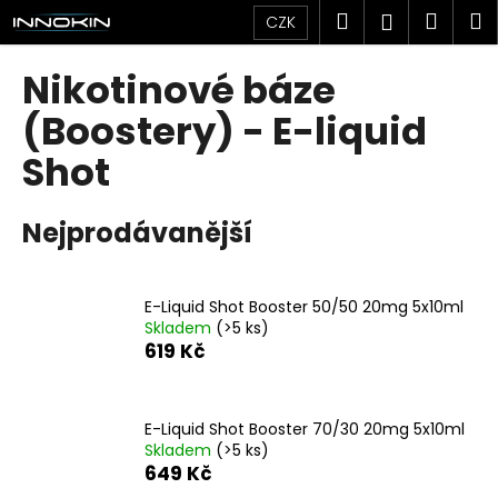
K
Přejít
Hledat
Náku
M
Přihlášen
CZK
na
o
obsah
Zpět
Zpět
košík
š
Nikotinové báze
í
C
(Boostery) - E-liquid
k
o
Shot
p
o
Nejprodávanější
t
ř
e
E-Liquid Shot Booster 50/50 20mg 5x10ml
b
Skladem
(>5 ks)
u
619 Kč
j
e
E-Liquid Shot Booster 70/30 20mg 5x10ml
t
Skladem
(>5 ks)
e
649 Kč
n