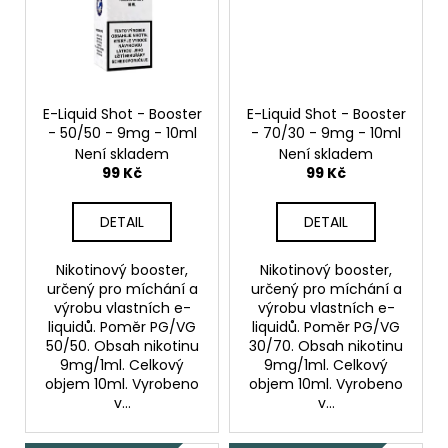
E-Liquid Shot - Booster
E-Liquid Shot - Booster
- 50/50 - 9mg - 10ml
- 70/30 - 9mg - 10ml
Není skladem
Není skladem
99 Kč
99 Kč
DETAIL
DETAIL
Nikotinový booster,
Nikotinový booster,
určený pro míchání a
určený pro míchání a
výrobu vlastních e-
výrobu vlastních e-
liquidů. Poměr PG/VG
liquidů. Poměr PG/VG
50/50. Obsah nikotinu
30/70. Obsah nikotinu
9mg/1ml. Celkový
9mg/1ml. Celkový
objem 10ml. Vyrobeno
objem 10ml. Vyrobeno
v...
v...