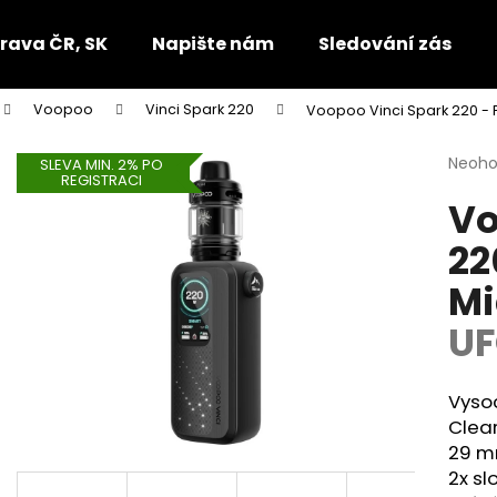
rava ČR, SK
Napište nám
Sledování zásilek
Voopoo
Vinci Spark 220
Voopoo Vinci Spark 220 - Fu
Co potřebujete najít?
Průmě
Neoh
SLEVA MIN. 2% PO
REGISTRACI
hodno
Vo
produ
HLEDAT
je
22
0,0
z
Mi
5
Doporučujeme
hvězdi
UF
Vysoc
Clear
29 mm
2x sl