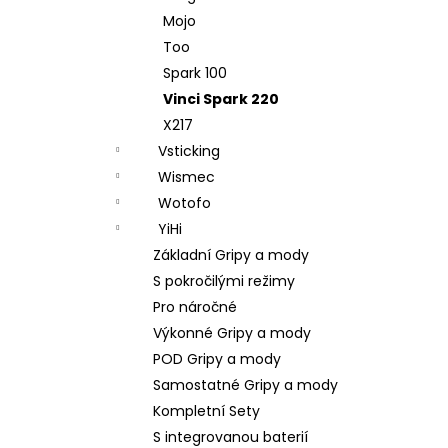
Mojo
Too
Spark 100
Vinci Spark 220
X217
Vsticking
Wismec
Wotofo
YiHi
Základní Gripy a mody
S pokročilými režimy
Pro náročné
Výkonné Gripy a mody
POD Gripy a mody
Samostatné Gripy a mody
Kompletní Sety
S integrovanou baterií