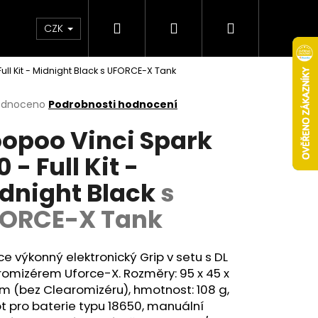
Hledat
Přihlášení
Nákupní
Obchodní podmínky
Věrnostní program
CZK
ll Kit - Midnight Black
s UFORCE-X Tank
košík
rné
odnoceno
Podrobnosti hodnocení
cení
opoo Vinci Spark
ktu
0 - Full Kit -
dnight Black
s
ček.
ORCE-X Tank
e výkonný elektronický Grip v setu s
DL
omizérem Uforce-X. Rozměry: 95 x 45 x
Následující
 (bez Clearomizéru), hmotnost: 108 g,
ot pro
baterie
typu 18650, manuální