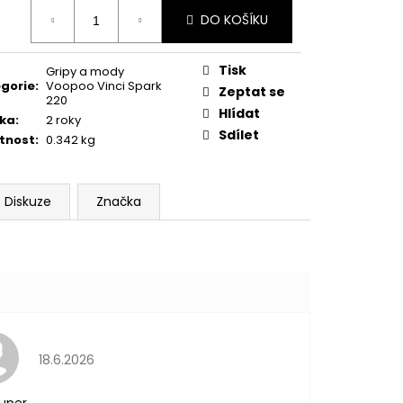
ná
DO KOŠÍKU
:
Tisk
Gripy a mody
gorie
:
Voopoo Vinci Spark
Zeptat se
220
Hlídat
ka
:
2 roky
Sdílet
tnost
:
0.342 kg
Diskuze
Značka
Hodnocení obchodu je 5 z 5 hvězdiček.
18.6.2026
uper