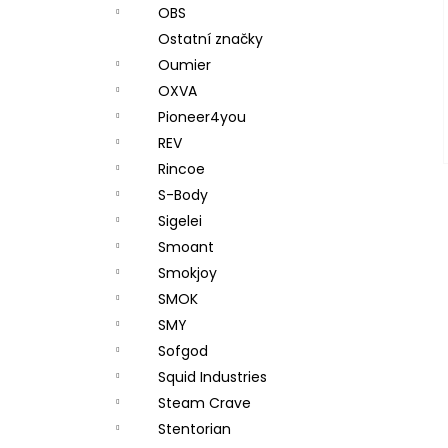
OBS
Ostatní značky
Oumier
OXVA
Pioneer4you
REV
Rincoe
S-Body
Sigelei
Smoant
Smokjoy
SMOK
SMY
Sofgod
Squid Industries
Steam Crave
Stentorian