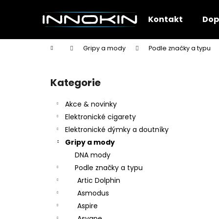
K
Přejít
na
o
Kontakt
Dop
obsah
Zpět
Zpět
š
do
do
í
Domů
Gripy a mody
Podle značky a typu
k
obchodu
obchodu
P
o
Kategorie
Přeskočit
s
kategorie
t
Akce & novinky
r
Elektronické cigarety
a
Elektronické dýmky a doutníky
n
Gripy a mody
n
DNA mody
í
Podle značky a typu
p
Artic Dolphin
a
Asmodus
n
Aspire
e
Asvape