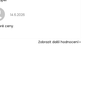
Hodnocení obchodu je 5 z 5 hvězdiček.
14.6.2026
ré ceny.
Zobrazit další hodnocení