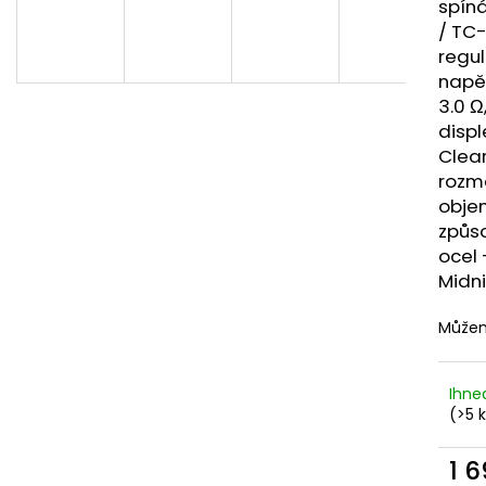
DEKANG DESERT SHIP 10ML 6MG
OXVA XLIM TOP 
spíná
1,2OHM 2ML
/
TC
-
155 Kč
Původně:
195 Kč
79 Kč
regul
napět
3.0 Ω
disple
Clea
rozmě
objem
způso
ocel 
Midni
Můžem
Ihne
(>5 
1 