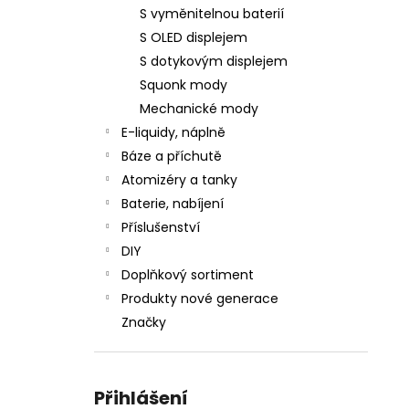
S vyměnitelnou baterií
S OLED displejem
S dotykovým displejem
Squonk mody
Mechanické mody
E-liquidy, náplně
Báze a příchutě
Atomizéry a tanky
Baterie, nabíjení
Příslušenství
DIY
Doplňkový sortiment
Produkty nové generace
Značky
Přihlášení