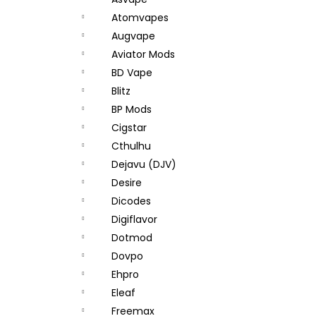
DEKANG DESERT SHIP 10ML 11MG
l
Atomvapes
154 Kč
Původně:
195 Kč
Augvape
Aviator Mods
BD Vape
Blitz
BP Mods
Cigstar
Cthulhu
Dejavu (DJV)
Desire
Dicodes
Digiflavor
Dotmod
Dovpo
Ehpro
Eleaf
Freemax