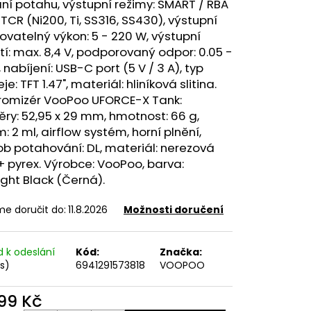
FILL SS POD CARTRIDGE
ní potahu, výstupní režimy: SMART / RBA
TCR (Ni200, Ti, SS316, SS430), výstupní
ovatelný výkon: 5 - 220 W, výstupní
í: max. 8,4 V, podporovaný odpor: 0.05 -
, nabíjení: USB-C port (5 V / 3 A), typ
je: TFT 1.47", materiál: hliníková slitina.
romizér VooPoo UFORCE-X Tank:
ry: 52,95 x 29 mm, hmotnost: 66 g,
: 2 ml,
airflow
systém, horní plnění,
b potahování: DL, materiál: nerezová
+ pyrex. Výrobce: VooPoo, barva:
ght Black (Černá).
e doručit do:
11.8.2026
Možnosti doručení
d k odeslání
Kód:
Značka:
ks)
6941291573818
VOOPOO
699 Kč