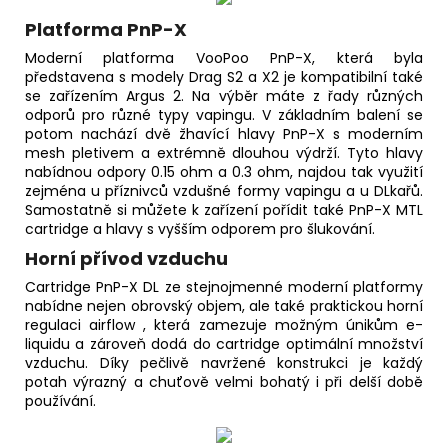
Platforma PnP-X
Moderní platforma VooPoo PnP-X, která byla
představena s modely Drag S2 a X2 je kompatibilní také
se zařízením Argus 2. Na výběr máte z řady různých
odporů pro různé typy vapingu. V základním balení se
potom nachází dvě žhavící hlavy PnP-X s moderním
mesh pletivem a extrémně dlouhou výdrží. Tyto hlavy
nabídnou odpory 0.15 ohm a 0.3 ohm, najdou tak využití
zejména u příznivců vzdušné formy vapingu a u DLkařů.
Samostatně si můžete k zařízení pořídit také PnP-X
MTL
cartridge a hlavy s vyšším odporem pro šlukování.
Horní přívod vzduchu
Cartridge PnP-X DL ze stejnojmenné moderní platformy
nabídne nejen obrovský objem, ale také praktickou horní
regulaci airflow , která zamezuje možným únikům e-
liquidu a zároveň dodá do cartridge optimální množství
vzduchu. Díky pečlivě navržené konstrukci je každý
potah výrazný a chuťově velmi bohatý i při delší době
používání.