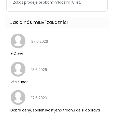
Hodnocení obchodu je 5 z 5 hvězdiček.
27.6.2026
+ Ceny
Hodnocení obchodu je 5 z 5 hvězdiček.
18.6.2026
Vše super
Hodnocení obchodu je 5 z 5 hvězdiček.
17.6.2026
Dobré ceny, spolehlivost,jeno trochu delší doprava