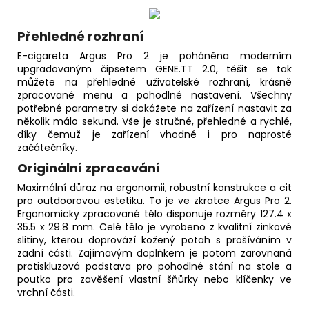
Přehledné rozhraní
E-cigareta Argus Pro 2 je poháněna moderním
upgradovaným čipsetem GENE.TT 2.0, těšit se tak
můžete na přehledné uživatelské rozhraní, krásně
zpracované menu a pohodlné nastavení. Všechny
potřebné parametry si dokážete na zařízení nastavit za
několik málo sekund. Vše je stručné, přehledné a rychlé,
díky čemuž je zařízení vhodné i pro naprosté
začátečníky.
Originální zpracování
Maximální důraz na ergonomii, robustní konstrukce a cit
pro outdoorovou estetiku. To je ve zkratce Argus Pro 2.
Ergonomicky zpracované tělo disponuje rozměry 127.4 x
35.5 x 29.8 mm. Celé tělo je vyrobeno z kvalitní zinkové
slitiny, kterou doprovází kožený potah s prošíváním v
zadní části. Zajímavým doplňkem je potom zarovnaná
protiskluzová podstava pro pohodlné stání na stole a
poutko pro zavěšení vlastní šňůrky nebo klíčenky ve
vrchní části.