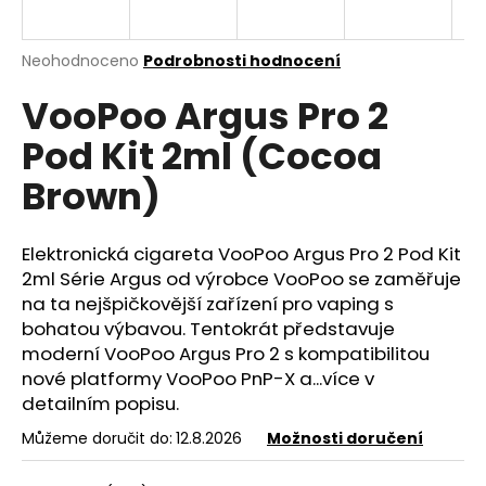
a
j
Průměrné
Neohodnoceno
Podrobnosti hodnocení
í
hodnocení
VooPoo Argus Pro 2
produktu
t
je
?
Pod Kit 2ml (Cocoa
0,0
z
Brown)
5
hvězdiček.
Elektronická cigareta VooPoo Argus Pro 2 Pod Kit
HLEDAT
2ml Série Argus od výrobce VooPoo se zaměřuje
na ta nejšpičkovější zařízení pro
vaping
s
bohatou výbavou. Tentokrát představuje
D
moderní VooPoo Argus Pro 2 s kompatibilitou
o
nové platformy VooPoo PnP-X a...více v
p
detailním popisu.
o
r
Můžeme doručit do:
12.8.2026
Možnosti doručení
u