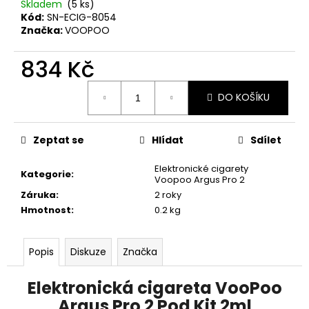
č
Skladem
(5 ks)
u
Kód:
SN-ECIG-8054
j
Značka:
VOOPOO
e
m
834 Kč
e
Měrná
DO KOŠÍKU
cena:
ELF
BAR
Zeptat se
Hlídat
Sdílet
600
-
20MG
Elektronické cigarety
Kategorie
:
-
Voopoo Argus Pro 2
WATERMELON
Záruka
:
2 roky
(VODNÍ
Hmotnost
:
0.2 kg
MELOUN)
195
Kč
Popis
Diskuze
Značka
Elektronická cigareta VooPoo
Argus Pro 2 Pod Kit 2ml