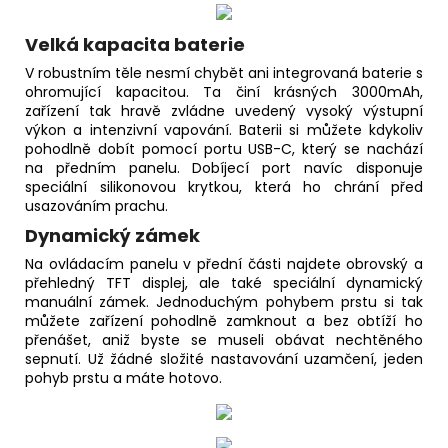
Velká kapacita baterie
V robustním těle nesmí chybět ani integrovaná baterie s
ohromující kapacitou. Ta činí krásných 3000mAh,
zařízení tak hravě zvládne uvedený vysoký výstupní
výkon a intenzivní vapování. Baterii si můžete kdykoliv
pohodlně dobít pomocí portu USB-C, který se nachází
na předním panelu. Dobíjecí port navíc disponuje
speciální silikonovou krytkou, která ho chrání před
usazováním prachu.
Dynamický zámek
Na ovládacím panelu v přední části najdete obrovský a
přehledný TFT displej, ale také speciální dynamický
manuální zámek. Jednoduchým pohybem prstu si tak
můžete zařízení pohodlně zamknout a bez obtíží ho
přenášet, aniž byste se museli obávat nechtěného
sepnutí. Už žádné složité nastavování uzamčení, jeden
pohyb prstu a máte hotovo.