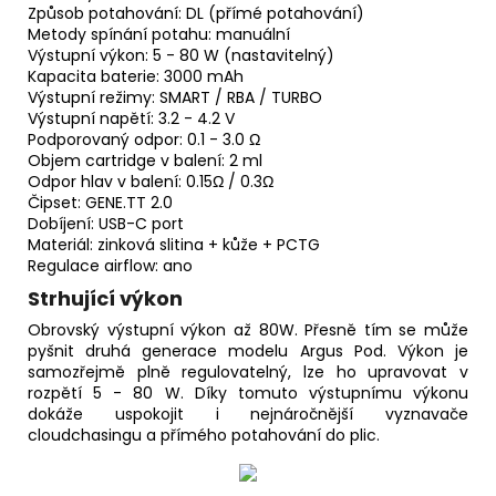
Způsob potahování:
DL
(přímé potahování)
Metody spínání potahu: manuální
Výstupní výkon: 5 - 80 W (nastavitelný)
Kapacita
baterie
: 3000 mAh
Výstupní režimy: SMART / RBA / TURBO
Výstupní napětí: 3.2 - 4.2 V
Podporovaný odpor: 0.1 - 3.0 Ω
Objem
cartridge
v balení: 2 ml
Odpor hlav v balení: 0.15Ω / 0.3Ω
Čipset: GENE.TT 2.0
Dobíjení: USB-C port
Materiál: zinková slitina + kůže + PCTG
Regulace
airflow
: ano
Strhující výkon
Obrovský výstupní výkon až 80W. Přesně tím se může
pyšnit druhá generace modelu Argus Pod. Výkon je
samozřejmě plně regulovatelný, lze ho upravovat v
rozpětí 5 - 80 W. Díky tomuto výstupnímu výkonu
dokáže uspokojit i nejnáročnější vyznavače
cloudchasingu a přímého potahování do plic.