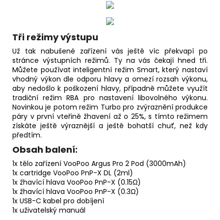
Tři režimy výstupu
Už tak nabušené zařízení vás ještě víc překvapí po
stránce výstupních režimů. Ty na vás čekají hned tři.
Můžete používat inteligentní režim Smart, který nastaví
vhodný výkon dle odporu hlavy a omezí rozsah výkonu,
aby nedošlo k poškození hlavy, případně můžete využít
tradiční režim RBA pro nastavení libovolného výkonu.
Novinkou je potom režim Turbo pro zvýraznění produkce
páry v první vteřině žhavení až o 25%, s tímto režimem
získáte ještě výraznější a ještě bohatší chuť, než kdy
předtím.
Obsah balení:
1x tělo zařízení VooPoo Argus Pro 2 Pod (3000mAh)
1x cartridge VooPoo PnP-X DL (2ml)
1x
žhavící hlava
VooPoo PnP-X (0.15Ω)
1x žhavící hlava VooPoo PnP-X (0.3Ω)
1x USB-C kabel pro dobíjení
1x uživatelský manuál