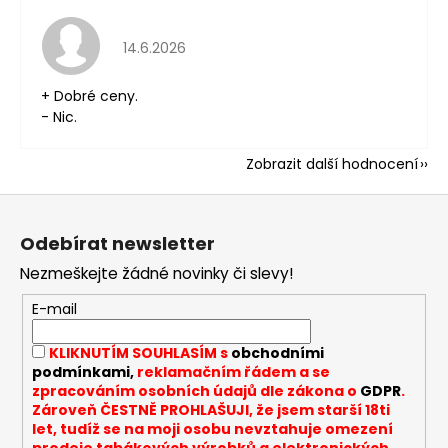
Hodnocení obchodu je 5 z 5 hvězdiček.
14.6.2026
+ Dobré ceny.
- Nic.
Zobrazit další hodnocení
Z
á
Odebírat newsletter
p
Nezmeškejte žádné novinky či slevy!
a
t
E-mail
í
KLIKNUTÍM SOUHLASÍM s
obchodními
podmínkami,
reklamačním řádem a se
zpracováním osobních údajů dle zákona o
GDPR
.
Zároveň ČESTNĚ PROHLAŠUJI, že jsem starší 18ti
let, tudíž se na moji osobu nevztahuje omezení