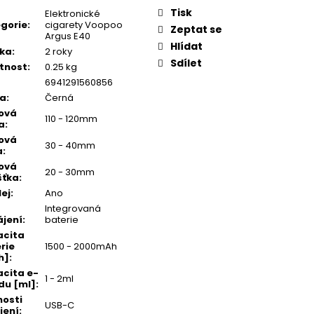
Tisk
Elektronické
gorie
:
cigarety Voopoo
Zeptat se
Argus E40
Hlídat
ka
:
2 roky
Sdílet
tnost
:
0.25 kg
6941291560856
va
:
Černá
ová
110 - 120mm
a
:
ová
30 - 40mm
a
:
ová
20 - 30mm
šťka
:
lej
:
Ano
Integrovaná
jení
:
baterie
acita
rie
1500 - 2000mAh
h]
:
cita e-
1 - 2ml
idu [ml]
:
osti
USB-C
jení
: