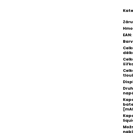
Kate
Záru
Hmo
EAN
:
Bar
Celk
délk
Celk
šířk
Celk
tlou
Disp
Druh
napá
Kap
bate
[mA
Kapa
liqu
Možn
nabí