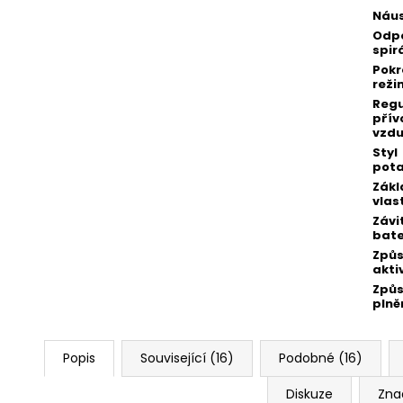
Náu
Odp
spir
Pokr
reži
Reg
přív
vzd
Styl
pot
Zákl
vlas
Závi
bate
Způ
akti
Způ
plně
Popis
Související (16)
Podobné (16)
Diskuze
Zna