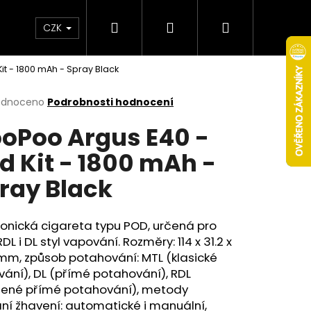
Hledat
Přihlášení
Nákupní
Obchodní podmínky
Věrnostní program
CZK
it - 1800 mAh - Spray Black
košík
rné
odnoceno
Podrobnosti hodnocení
cení
oPoo Argus E40 -
ktu
d Kit - 1800 mAh -
ray Black
ček.
ronická cigareta typu POD, určená pro
 RDL i
DL
styl vapování. Rozměry: 114 x 31.2 x
mm, způsob potahování: MTL (klasické
Následující
vání), DL (přímé potahování), RDL
žené přímé potahování), metody
ní žhavení: automatické i manuální,