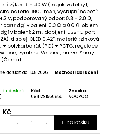
FILL SS POD CARTRIDGE
pní výkon: 5 - 40 W (regulovatelný),
cita
baterie
: 1800 mAh, výstupní napětí:
 4.2 V, podporovaný odpor: 0.3 - 3.0 Ω,
 cartridgí v balení: 0.3 Ω a 0.6 Ω, objem
idgí v balení: 2 ml, dobíjení: USB-C port
 2A), displej: OLED 0.42'', materiál: zinková
na + polykarbonát (PC) + PCTG, regulace
ow
: ano, výrobce: Voopoo, barva: Spray
 (Černá).
e doručit do:
10.8.2026
Možnosti doručení
d k odeslání
Kód:
Značka:
)
6941291560856
VOOPOO
2 Kč
ná
DO KOŠÍKU
: