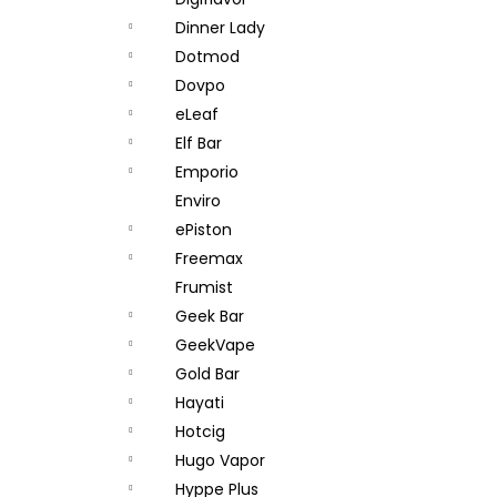
DEKANG DESERT SHIP 10ML 11MG
l
Dinner Lady
154 Kč
Původně:
195 Kč
Dotmod
Dovpo
eLeaf
Elf Bar
Emporio
Enviro
ePiston
Freemax
Frumist
Geek Bar
GeekVape
Gold Bar
Hayati
Hotcig
Hugo Vapor
Hyppe Plus