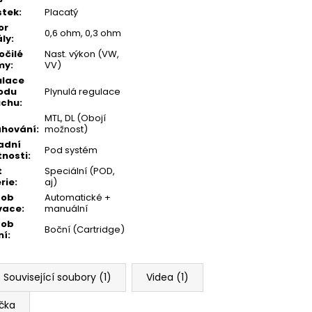
stek
:
Placatý
or
0,6 ohm, 0,3 ohm
ály
:
očilé
Nast. výkon (VW,
my
:
VV)
ulace
odu
Plynulá regulace
uchu
:
MTL, DL (Obojí
ahování
:
možnost)
adní
Pod systém
tnosti
:
t
Speciální (POD,
rie
:
aj)
sob
Automatické +
vace
:
manuální
sob
Boční (Cartridge)
ní
:
Související soubory (1)
Videa (1)
čka