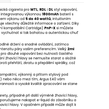
nická cigareta pro
MTL
,
RDL
i
DL
styl vapování,
uje integrovanou výkonnou
1800mAh
baterií s
ahem výkonu od
5 do 40 wattů
, intuitivním
zuje všechny důležité informace o zařízení. Díky
ní kompatibilní
Cartridge
)
PnP-X
si můžete
 a vychutnat si tak bohatou a autentickou chuť
dlné držení a snadné ovládání, zatímco
ntenzitu páry vašim preferencím. Velký
2ml
 pro dlouhé vapování bez nutnosti častého
í žhavící hlavy se nemusíte starat o složité
ti přehřátí, zkratu a přepálění spirálky, což
 kompaktní, výkonný a přitom stylový pod
MTL) nebo něco mezi tím, Argus E40 vám
rannosti a vysoké kvalitě zpracování se stane
rety, případně při další výměně žhavící hlavy,
doporučujeme nakapat
e-liquid
do zásobníku a
avící hlavy. V opačném případě může dojít k