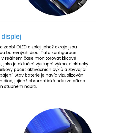
displej
je zdobí OLED displej, jehož okraje jsou
u barevných diod. Tato konfigurace
i v reálném čase monitorovat klíčové
 jako je aktuální výstupní výkon, elektrický
elkový počet aktivačních cyklů a zbývající
pájení. Stav baterie je navíc vizualizován
diod, jejichž chromatická odezva přímo
ím stupněm nabití.