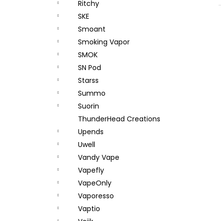
Ritchy
SKE
Smoant
Smoking Vapor
SMOK
SN Pod
Starss
Summo
Suorin
ThunderHead Creations
Upends
Uwell
Vandy Vape
Vapefly
VapeOnly
Vaporesso
Vaptio