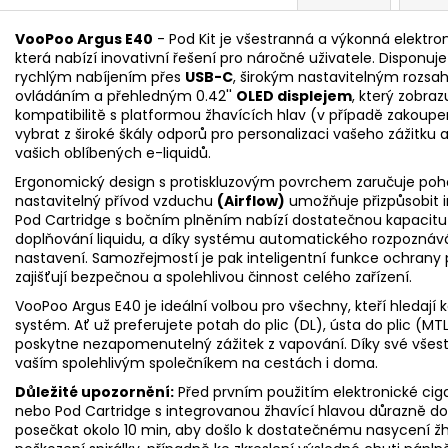
VooPoo Argus E40
- Pod Kit je všestranná a výkonná elektro
která nabízí inovativní řešení pro náročné uživatele. Dispon
rychlým nabíjením přes
USB-C
, širokým nastavitelným rozs
ovládáním a přehledným 0.42''
OLED displejem
, který zobra
kompatibilitě s platformou žhavících hlav (v případě zakoupe
vybrat z široké škály odporů pro personalizaci vašeho zážitku
vašich oblíbených e-liquidů.
Ergonomický design s protiskluzovým povrchem zaručuje poho
nastavitelný přívod vzduchu
(
Airflow
)
umožňuje přizpůsobit i
Pod Cartridge s bočním plněním nabízí dostatečnou kapacitu
doplňování liquidu, a díky systému automatického rozpoznáván
nastavení. Samozřejmostí je pak inteligentní funkce ochrany pro
zajišťují bezpečnou a spolehlivou činnost celého zařízení.
VooPoo Argus E40 je ideální volbou pro všechny, kteří hledají
systém. Ať už preferujete potah do plic (DL), ústa do plic (
poskytne nezapomenutelný zážitek z vapování. Díky své všest
vaším spolehlivým společníkem na cestách i doma.
Důležité upozornění:
Před prvním použitím elektronické ciga
nebo Pod Cartridge s integrovanou žhavící hlavou důrazně 
posečkat okolo 10 min, aby došlo k dostatečnému nasycení žh