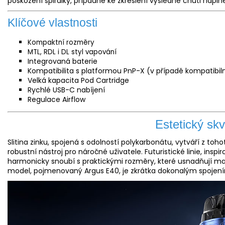
poškození spirálky, případně ke zkreslení výsledné chuti nápln
Klíčové vlastnosti
Kompaktní rozměry
MTL, RDL i DL styl vapování
Integrovaná
baterie
Kompatibilita s platformou PnP-X (v případě kompatibiln
Velká kapacita Pod Cartridge
Rychlé USB-C nabíjení
Regulace Airflow
Estetický skv
Slitina zinku, spojená s odolností polykarbonátu, vytváří z toho
robustní nástroj pro náročné uživatele. Futuristické linie, ins
harmonicky snoubí s praktickými rozměry, které usnadňují ma
model, pojmenovaný Argus E40, je zkrátka dokonalým spojení