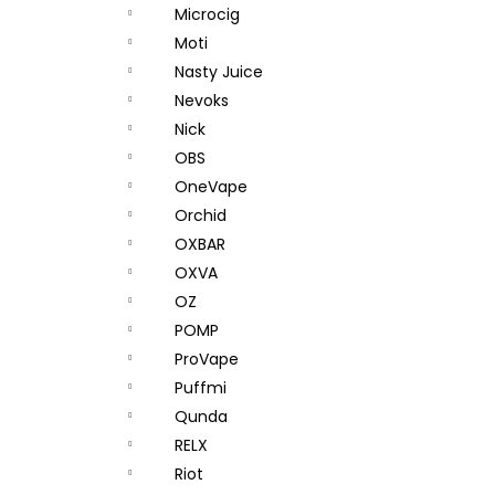
Microcig
Moti
Nasty Juice
Nevoks
Nick
OBS
OneVape
Orchid
OXBAR
OXVA
OZ
POMP
ProVape
Puffmi
Qunda
RELX
Riot