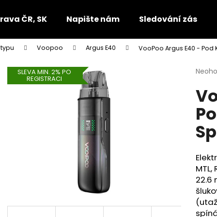
rava ČR, SK
Napište nám
Sledování zásilek
 typu
Voopoo
Argus E40
VooPoo Argus E40 - Pod K
Co potřebujete najít?
Průmě
Neoh
SLEVA MIN. 2% PO
REGISTRACI
hodno
Vo
produ
HLEDAT
je
Po
0,0
z
Sp
5
Doporučujeme
hvězdi
Elekt
MTL
,
22.6 
šluko
(uta
spíná