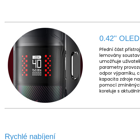
0.42'' OLED 
Přední část přístro
lemovány soustavo
umožňuje uživatel
parametry provozu,
odpor výparníku, c
kapacita zdroje na
pomocí zmíněných 
koreluje s aktuáln
Rychlé nabíjení