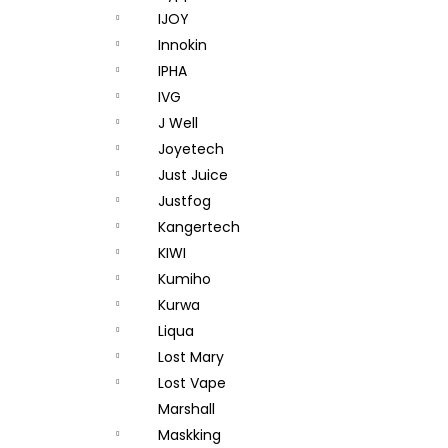
IJOY
Innokin
IPHA
IVG
J Well
Joyetech
Just Juice
Justfog
Kangertech
KIWI
Kumiho
Kurwa
Liqua
Lost Mary
Lost Vape
Marshall
Maskking