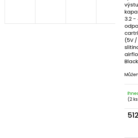
DEKANG DESERT SHIP 10ML 6MG
OXVA XLIM TOP 
výstu
1,2OHM 2ML
155 Kč
kapa
Původně:
195 Kč
79 Kč
3.2 -
odpor
cartr
(5V /
sliti
airfl
Black
Můžem
Ihne
(2 ks
51
Měr
cena