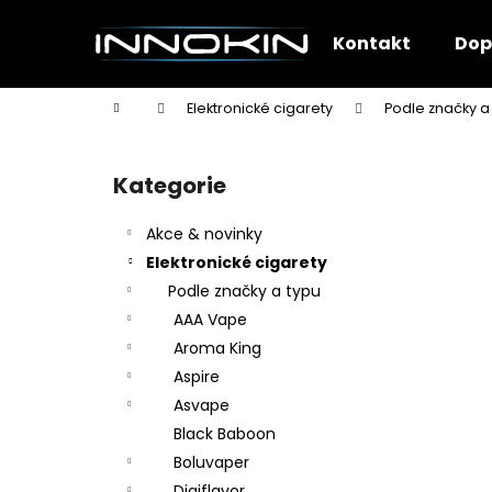
K
Přejít
na
o
Kontakt
Dop
obsah
Zpět
Zpět
š
do
do
í
Domů
Elektronické cigarety
Podle značky a
k
obchodu
obchodu
P
o
Kategorie
Přeskočit
s
kategorie
t
Akce & novinky
r
Elektronické cigarety
a
Podle značky a typu
n
AAA Vape
n
Aroma King
í
Aspire
p
Asvape
a
Black Baboon
n
Boluvaper
e
Digiflavor