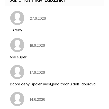
Hodnocení obchodu je 5 z 5 hvězdiček.
27.6.2026
+ Ceny
Hodnocení obchodu je 5 z 5 hvězdiček.
18.6.2026
Vše super
Hodnocení obchodu je 5 z 5 hvězdiček.
17.6.2026
Dobré ceny, spolehlivost,jeno trochu delší doprava
Hodnocení obchodu je 5 z 5 hvězdiček.
14.6.2026