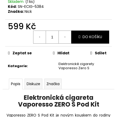
č
Skladem
(1 ks)
u
Kód:
SN-ECIG-5384
j
Značka:
Nick
e
m
599 Kč
e
Měrná
DO KOŠÍKU
cena:
ELF
BAR
Zeptat se
Hlídat
Sdílet
ELFLIQ
-
SALT
Elektronické cigarety
Kategorie
:
E-
Vaporesso Zero S
LIQUID
-
STRAWBERRY
Popis
Diskuze
Značka
KIWI
-
10ML
Elektronická cigareta
-
10MG
Vaporesso ZERO S Pod Kit
185
Kč
Vaporesso ZERO S Pod Kit je novým kouskem do rodiny