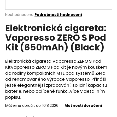
a
j
Průměrné
Neohodnoceno
Podrobnosti hodnocení
í
hodnocení
Elektronická cigareta:
produktu
t
je
?
Vaporesso ZERO S Pod
0,0
z
Kit (650mAh) (Black)
5
hvězdiček.
Elektronická cigareta Vaporesso ZERO S Pod
HLEDAT
KitVaporesso ZERO S Pod Kit je novým kouskem
do rodiny kompaktních
MTL
pod systémů Zero
od renomovaného výrobce Vaporesso. Přináší
D
ještě elegantnější zpracování, solidní kapacitu
o
baterie
, nebo oblíbené funkc...více v detailním
p
popisu.
o
r
Můžeme doručit do:
10.8.2026
Možnosti doručení
u