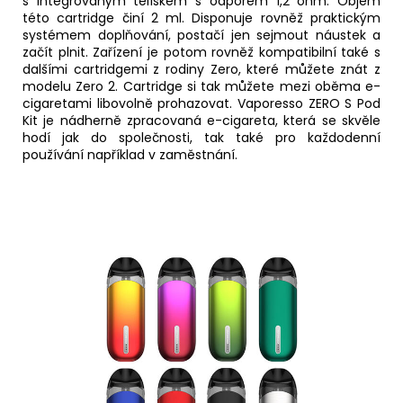
s integrovaným tělískem s odporem 1,2 ohm. Objem
této cartridge činí 2 ml. Disponuje rovněž praktickým
systémem doplňování, postačí jen sejmout
náustek
a
začít plnit. Zařízení je potom rovněž kompatibilní také s
dalšími cartridgemi z rodiny Zero, které můžete znát z
modelu Zero 2. Cartridge si tak můžete mezi oběma e-
cigaretami libovolně prohazovat. Vaporesso ZERO S Pod
Kit je nádherně zpracovaná e-cigareta, která se skvěle
hodí jak do společnosti, tak také pro každodenní
používání například v zaměstnání.