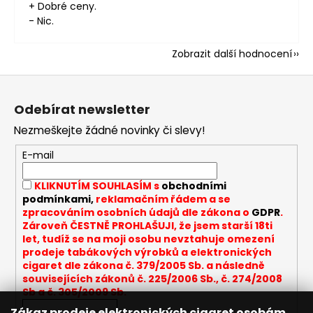
+ Dobré ceny.
- Nic.
Zobrazit další hodnocení
Z
á
Odebírat newsletter
p
Nezmeškejte žádné novinky či slevy!
a
t
E-mail
í
KLIKNUTÍM SOUHLASÍM s
obchodními
podmínkami,
reklamačním řádem a se
zpracováním osobních údajů dle zákona o
GDPR
.
Zároveň ČESTNĚ PROHLAŠUJI, že jsem starší 18ti
let, tudíž se na moji osobu nevztahuje omezení
prodeje tabákových výrobků a elektronických
cigaret dle zákona č. 379/2005 Sb. a následně
souvisejících zákonů č. 225/2006 Sb., č. 274/2008
Sb a č. 305/2009 Sb.
Zákaz prodeje elektronických cigaret osobám