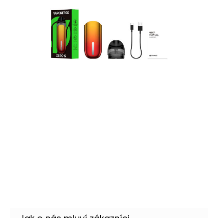
Buďte první, kdo napíše příspěvek k této položce.
Pouze registrovaní uživatelé mohou vkládat příspěvky.
Prosím
přihlaste se
nebo se
registrujte
.