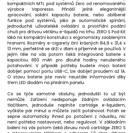
Původně:
kompaktních
MTL
pod systémů Zero od renomovaného
245
výrobce Vaporesso. Přináší ještě elegantnější
Kč
zpracování, solidní kapacitu
baterie
, nebo oblíbené
funkce pod systémů, jako je automatické spínání,
jednoduché uživatelské ovládání a prvotřídní podání
chuti pro drtivou většinu e-liquidů na trhu. ZERO S Pod Kit
láká na kompaktní konstrukci s ergonomicky zaoblenými
hranami. Rozměry e-cigarety činí krásných 84,9 x 31,4 x
13 mm, perfektně se drží v dlani a příjemně se používá. V
jejím těle na vás potom čeká integrovaná baterie s
kapacitou 650 mAh pro dlouhé hodiny nerušeného
potahování. V případě potřeby budete moci baterii
dobíjet pomocí portu USB-C, lze dobíjet proudem až 1A.
O stavu baterie jste navíc neustále informováni díky
třem LED diodám na předním panelu.
Co se týče samotné obsluhy, jednodušší to už být
nemůže. Zařízení nedisponuje žádným ovládacím
tlačítkem, jednoduše naplníte
cartridge
e-liquidem,
vyčkáte pár minut a můžete začít potahovat. Potah se
sepne automaticky ihned po potažení z náustku, nic
není potřeba nastavovat, nebo regulovat. V základním
balení na vás potom čeká zbrusu nová cartridge ZERO S