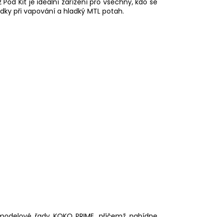
2 Pod Kit je ideální zařízení pro všechny, kdo se
dky při vapování a hladký
MTL
potah.
z modelové řady KOKO PRIME, přičemž nabídne