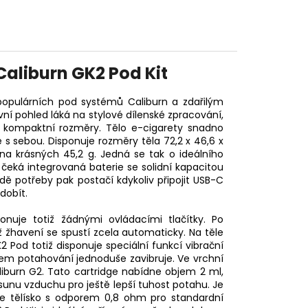
Caliburn GK2 Pod Kit
populárních pod systémů Caliburn a zdařilým
 pohled láká na stylové dílenské zpracování,
a kompaktní rozměry. Tělo e-cigarety snadno
 s sebou. Disponuje rozměry těla 72,2 x 46,6 x
na krásných 45,2 g. Jedná se tak o ideálního
s čeká integrovaná
baterie
se solidní kapacitou
 potřeby pak postačí kdykoliv připojit USB-C
dobít.
onuje totiž žádnými ovládacími tlačítky. Po
ž žhavení se spustí zcela automaticky. Na těle
2 Pod totiž disponuje speciální funkcí vibrační
em potahování jednoduše zavibruje. Ve vrchní
iburn G2. Tato cartridge nabídne objem 2 ml,
sunu vzduchu pro ještě lepší tuhost potahu. Je
ete tělísko s odporem 0,8 ohm pro standardní