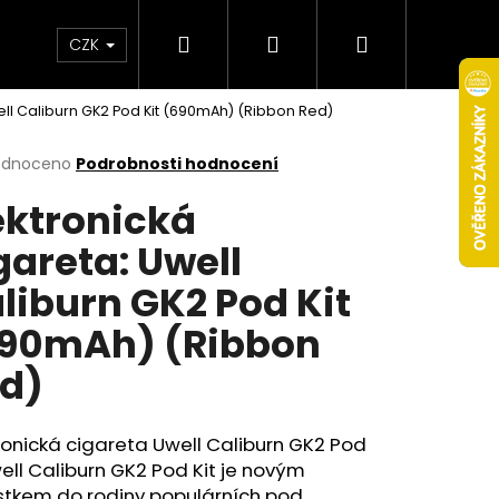
Hledat
Přihlášení
Nákupní
Obchodní podmínky
Věrnostní program
CZK
well Caliburn GK2 Pod Kit (690mAh) (Ribbon Red)
košík
rné
odnoceno
Podrobnosti hodnocení
cení
ektronická
ktu
gareta: Uwell
liburn GK2 Pod Kit
ček.
90mAh) (Ribbon
d)
Následující
ronická cigareta Uwell Caliburn GK2 Pod
ell Caliburn GK2 Pod Kit je novým
stkem do rodiny populárních pod