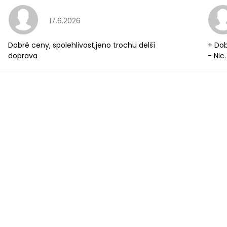
Hodnocení obchodu je 5 z 5 hvězdiček.
17.6.2026
Dobré ceny, spolehlivost,jeno trochu delší
+ Dob
doprava
- Nic.