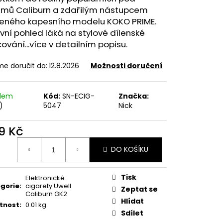
FILL SS POD CARTRIDGE
émů Caliburn a zdařilým nástupcem
beného kapesního modelu KOKO PRIME.
vní pohled láká na stylové dílenské
ování...více v detailním popisu.
e doručit do:
12.8.2026
Možnosti doručení
adem
Kód:
SN-ECIG-
Značka:
)
5047
Nick
9 Kč
ná
DO KOŠÍKU
:
Tisk
Elektronické
gorie
:
cigarety Uwell
Zeptat se
Caliburn GK2
Hlídat
tnost
:
0.01 kg
Sdílet