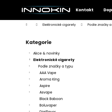
K
Přejít
na
o
Kontakt
Dop
obsah
Zpět
Zpět
š
do
do
í
Domů
Elektronické cigarety
Podle značky a
k
obchodu
obchodu
P
o
Kategorie
Přeskočit
s
kategorie
t
Akce & novinky
r
Elektronické cigarety
a
Podle značky a typu
n
AAA Vape
n
Aroma King
í
Aspire
p
Asvape
a
Black Baboon
n
Boluvaper
e
Digiflavor