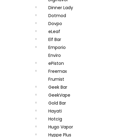
DEKANG DESERT SHIP 10ML 11MG
l
Dinner Lady
154 Kč
Původně:
195 Kč
Dotmod
Dovpo
eLeaf
Elf Bar
Emporio
Enviro
ePiston
Freemax
Frumist
Geek Bar
GeekVape
Gold Bar
Hayati
Hotcig
Hugo Vapor
Hyppe Plus