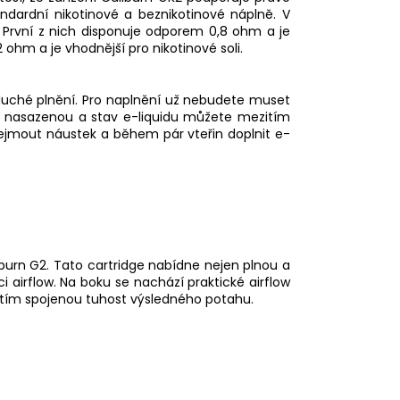
tandardní nikotinové a beznikotinové náplně. V
. První z nich disponuje odporem 0,8 ohm a je
ohm a je vhodnější pro nikotinové soli.
oduché plnění. Pro naplnění už nebudete muset
te nasazenou a stav e-liquidu můžete mezitím
 sejmout
náustek
a během pár vteřin doplnit
e-
iburn G2. Tato cartridge nabídne nejen plnou a
i airflow. Na boku se nachází praktické airflow
s tím spojenou tuhost výsledného potahu.