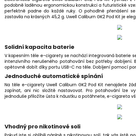
podobně laděnou ergonomickou konstrukci a futuristické vzezř
perfektně padne do každé ruky. O pohodlné přenášení se 
zastavila na krásných 45,2 g. Uwell Caliburn GK2 Pod Kit je ele
Solidní kapacita baterie
V kapesním těle e-cigarety se nachází integrovaná baterie s
intenzivního nerušeného potahování bez potřeby dobíjení. B
opětovně dobít díky portu USB-C na těle. Dobíjení pomocí port
Jednoduché automatické spínání
Na těle e-cigarety Uwell Caliburn GK2 Pod Kit nenajdete žád
zapínat, ani nic složitě nastavovat. Pro potahování lze 
jednoduše přiložíte ústa k náustku a potáhnete, e-cigareta v
Vhodný pro nikotinové soli
Pokud jste si oblíbili náplně s nikotinovou solí, tak vás jistě