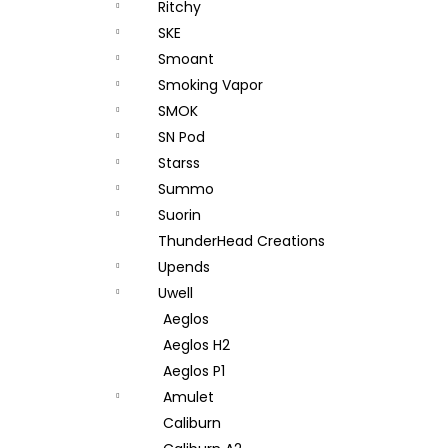
Ritchy
SKE
Smoant
Smoking Vapor
SMOK
SN Pod
Starss
Summo
Suorin
ThunderHead Creations
Upends
Uwell
Aeglos
Aeglos H2
Aeglos P1
Amulet
Caliburn