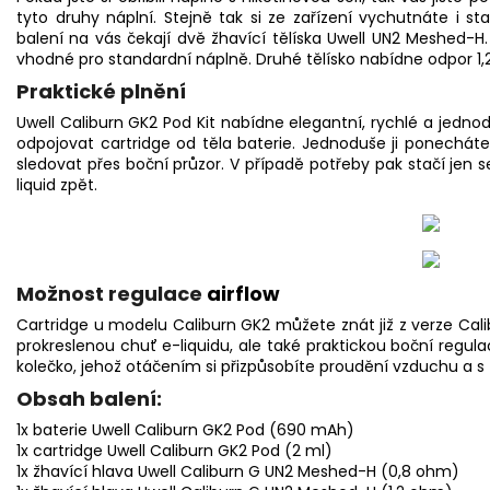
tyto druhy náplní. Stejně tak si ze zařízení vychutnáte i s
balení na vás čekají dvě žhavící tělíska Uwell UN2 Meshed-H
vhodné pro standardní náplně. Druhé tělísko nabídne odpor 1,2 
Praktické plnění
Uwell Caliburn GK2 Pod Kit nabídne elegantní, rychlé a jedn
odpojovat cartridge od těla baterie. Jednoduše ji ponechá
sledovat přes boční průzor. V případě potřeby pak stačí jen
liquid
zpět.
Možnost regulace
airflow
Cartridge u modelu Caliburn GK2 můžete znát již z verze Cal
prokreslenou chuť e-liquidu, ale také praktickou boční regulac
kolečko, jehož otáčením si přizpůsobíte proudění vzduchu a 
Obsah balení:
1x baterie Uwell Caliburn GK2 Pod (690 mAh)
1x cartridge Uwell Caliburn GK2 Pod (2 ml)
1x
žhavící hlava
Uwell Caliburn G UN2 Meshed-H (0,8 ohm)