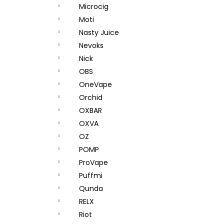
Microcig
Moti
Nasty Juice
Nevoks
Nick
OBS
OneVape
Orchid
OXBAR
OXVA
OZ
POMP
ProVape
Puffmi
Qunda
RELX
Riot