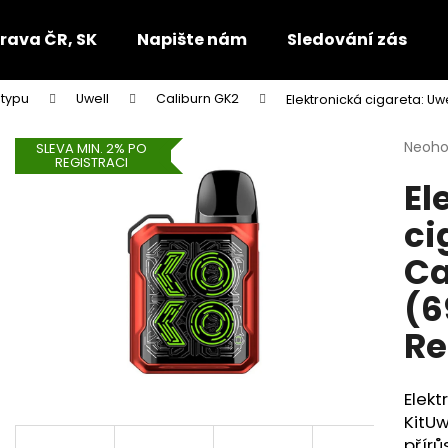
rava ČR, SK
Napište nám
Sledování zásilek
 typu
Uwell
Caliburn GK2
Elektronická cigareta: U
Co potřebujete najít?
Průmě
Neoh
SLEVA MIN. 2% PO
REGISTRACI
hodno
El
produ
HLEDAT
je
ci
0,0
z
Ca
5
Doporučujeme
hvězdi
(6
Re
Elekt
KitUw
přírů