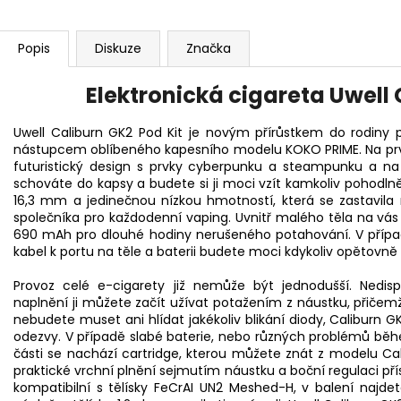
Popis
Diskuze
Značka
Elektronická cigareta Uwell 
Uwell Caliburn GK2 Pod Kit je novým přírůstkem do rodiny 
nástupcem oblíbeného kapesního modelu KOKO PRIME. Na první
futuristický design s prvky cyberpunku a steampunku a n
schováte do kapsy a budete si ji moci vzít kamkoliv pohodlně
16,3 mm a jedinečnou nízkou hmotností, která se zastavila 
společníka pro každodenní
vaping
. Uvnitř malého těla na vá
690 mAh pro dlouhé hodiny nerušeného potahování. V případě
kabel k portu na těle a baterii budete moci kdykoliv opětovně 
Provoz celé e-cigarety již nemůže být jednodušší. Nedisp
naplnění ji můžete začít užívat potažením z náustku, přičem
nebudete muset ani hlídat jakékoliv blikání diody, Caliburn GK
odezvy. V případě slabé baterie, nebo různých problémů běh
části se nachází
cartridge
, kterou můžete znát z modelu Cal
praktické vrchní plnění sejmutím náustku a boční regulaci pří
kompatibilní s tělísky FeCrAI UN2 Meshed-H, v balení najd