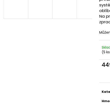
DEKANG DESERT SHIP 10ML 6MG
OXVA XLIM TOP 
syst
1,2OHM 2ML
155 Kč
oblí
Původně:
195 Kč
79 Kč
Na pr
zprac
Můžem
Skl
(5 ks
44
Měr
cena
Kate
Hmo