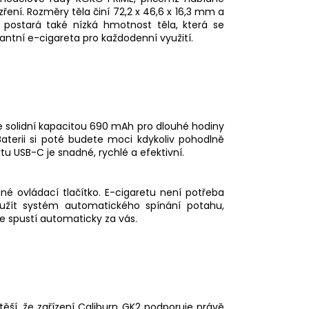
ení. Rozměry těla činí 72,2 x 46,6 x 16,3 mm a
postará také nízká hmotnost těla, která se
gantní e-cigareta pro každodenní využití.
e solidní kapacitou 690 mAh pro dlouhé hodiny
aterii si poté budete moci kdykoliv pohodlně
u USB-C je snadné, rychlé a efektivní.
né ovládací tlačítko. E-cigaretu není potřeba
využít systém automatického spínání potahu,
še spustí automaticky za vás.
 potěší, že zařízení Caliburn GK2 podporuje právě