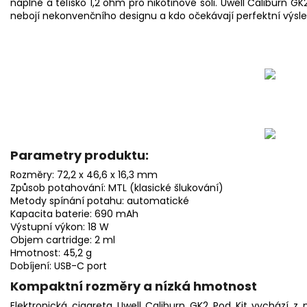
náplně a tělísko 1,2 ohm pro nikotinové soli. Uwell Caliburn GK
nebojí nekonvenčního designu a kdo očekávají perfektní výsle
Parametry produktu:
Rozměry: 72,2 x 46,6 x 16,3 mm
Způsob potahování: MTL (klasické šlukování)
Metody spínání potahu: automatické
Kapacita baterie: 690 mAh
Výstupní výkon: 18 W
Objem cartridge: 2 ml
Hmotnost: 45,2 g
Dobíjení: USB-C port
Kompaktní rozměry a nízká hmotnost
Elektronická cigareta Uwell Caliburn GK2 Pod Kit vychází 