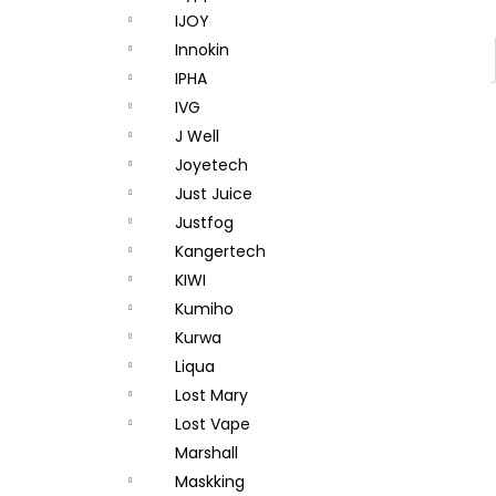
IJOY
Innokin
IPHA
IVG
J Well
Joyetech
Just Juice
Justfog
Kangertech
KIWI
Kumiho
Kurwa
Liqua
Lost Mary
Lost Vape
Marshall
Maskking