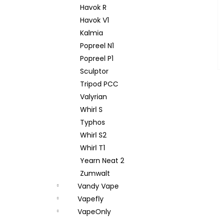
Havok R
Havok V1
Kalmia
Popreel N1
Popreel P1
Sculptor
Tripod PCC
Valyrian
Whirl S
Typhos
Whirl S2
Whirl T1
Yearn Neat 2
Zumwalt
Vandy Vape
Vapefly
VapeOnly