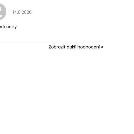
Hodnocení obchodu je 5 z 5 hvězdiček.
14.6.2026
ré ceny.
Zobrazit další hodnocení