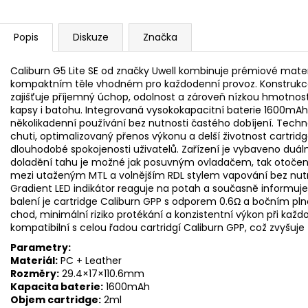
Popis
Diskuze
Značka
Caliburn G5 Lite SE od značky Uwell kombinuje prémiové mater
kompaktním těle vhodném pro každodenní provoz. Konstrukce
zajišťuje příjemný úchop, odolnost a zároveň nízkou hmotnost,
kapsy i batohu. Integrovaná vysokokapacitní
baterie
1600mAh 
několikadenní používání bez nutnosti častého dobíjení. Techn
chuti, optimalizovaný přenos výkonu a delší životnost
cartrid
dlouhodobé spokojenosti uživatelů. Zařízení je vybaveno d
doladění tahu je možné jak posuvným ovladačem, tak otočení
mezi utaženým
MTL
a volnějším RDL stylem vapování bez nu
Gradient LED indikátor reaguje na potah a současně informuje
balení je cartridge Caliburn GPP s odporem 0.6Ω a bočním pl
chod, minimální riziko protékání a konzistentní výkon při každ
kompatibilní s celou řadou cartridgí Caliburn GPP, což zvyšuje 
Parametry:
Materiál:
PC + Leather
Rozměry:
29.4×17×110.6mm
Kapacita baterie:
1600mAh
Objem cartridge:
2ml