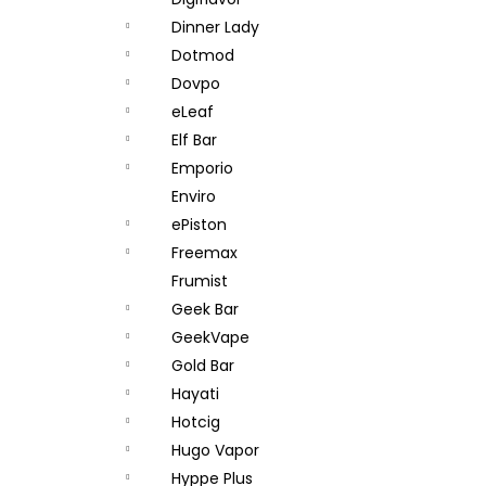
DEKANG DESERT SHIP 10ML 11MG
l
Dinner Lady
154 Kč
Původně:
195 Kč
Dotmod
Dovpo
eLeaf
Elf Bar
Emporio
Enviro
ePiston
Freemax
Frumist
Geek Bar
GeekVape
Gold Bar
Hayati
Hotcig
Hugo Vapor
Hyppe Plus