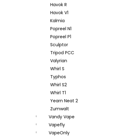
Havok R
Havok V1
Kalmia
Popreel N1
Popreel P1
Sculptor
Tripod PCC
Valyrian
Whirl S
Typhos
Whirl S2
Whirl T1
Yearn Neat 2
Zumwalt
Vandy Vape
Vapefly
VapeOnly