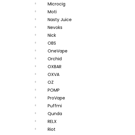
Microcig
Moti
Nasty Juice
Nevoks
Nick
OBS
OneVape
Orchid
OXBAR
OXVA
OZ
POMP
ProVape
Puffmi
Qunda
RELX
Riot