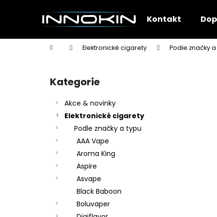
K
Přejít
na
o
Kontakt
Dop
obsah
Zpět
Zpět
š
do
do
í
Domů
Elektronické cigarety
Podle značky a
k
obchodu
obchodu
P
o
Kategorie
Přeskočit
s
kategorie
t
Akce & novinky
r
Elektronické cigarety
a
Podle značky a typu
n
AAA Vape
n
Aroma King
í
Aspire
p
Asvape
a
Black Baboon
n
Boluvaper
e
Digiflavor