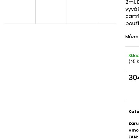
DEKANG DESERT SHIP 10ML 6MG
OXVA XLIM TOP 
2ml. 
1,2OHM 2ML
vyvá
155 Kč
Původně:
195 Kč
79 Kč
cartr
použi
Můžem
Skl
(>5 
30
Měr
cena
Kate
Záru
Hmo
EAN
: