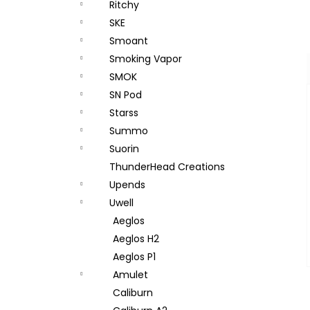
Ritchy
SKE
Smoant
Smoking Vapor
SMOK
SN Pod
Starss
Summo
Suorin
ThunderHead Creations
Upends
Uwell
Aeglos
Aeglos H2
Aeglos P1
Amulet
Caliburn