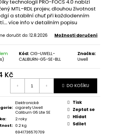
FILL SS POD CARTRIDGE
Díky technologii PRO-FOCS 4.0 nabízí
žený
MTL
–RDL projev, dlouhou životnost
idgí a stabilní chuť při každodenním
tí.... více info v detailním popisu
e doručit do:
12.8.2026
Možnosti doručení
adem
Kód:
CIG-UWELL-
Značka:
ks)
CALIBURN-G5-SE-BLL
Uwell
4 Kč
ná
DO KOŠÍKU
:
Tisk
Elektronické
gorie
:
cigarety Uwell
Zeptat se
Caliburn G5 Lite SE
Hlídat
ka
:
2 roky
Sdílet
tnost
:
0.2 kg
6941736570709