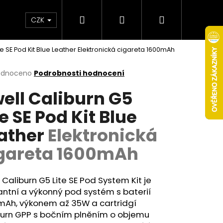
Hledat
Přihlášení
Nákupní
Obchodní podmínky
Věrnostní program
CZK
te SE Pod Kit Blue Leather
Elektronická cigareta 1600mAh
košík
rné
odnoceno
Podrobnosti hodnocení
cení
ell Caliburn G5
ktu
te SE Pod Kit Blue
ather
Elektronická
ček.
gareta 1600mAh
 Caliburn G5 Lite SE Pod System Kit je
ntní a výkonný pod systém s baterií
Následující
mAh, výkonem až 35W a cartridgí
burn GPP s bočním plněním o objemu