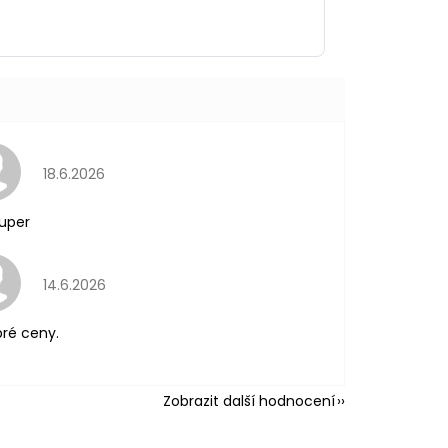
Hodnocení obchodu je 5 z 5 hvězdiček.
18.6.2026
uper
Hodnocení obchodu je 5 z 5 hvězdiček.
14.6.2026
ré ceny.
Zobrazit další hodnocení