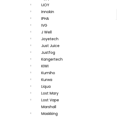
IJOY
Innokin
IPHA
IVG
J Well
Joyetech
Just Juice
Justfog
Kangertech
KIWI
Kumiho
Kurwa
Liqua
Lost Mary
Lost Vape
Marshall
Maskking