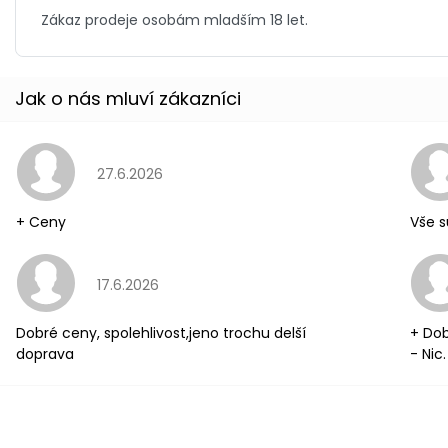
Hodnocení obchodu je 5 z 5 hvězdiček.
27.6.2026
+ Ceny
Vše s
Hodnocení obchodu je 5 z 5 hvězdiček.
17.6.2026
Dobré ceny, spolehlivost,jeno trochu delší
+ Dob
doprava
- Nic.