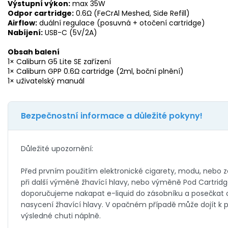
Výstupní výkon:
max 35W
Odpor cartridge:
0.6Ω (FeCrAl Meshed, Side Refill)
Airflow:
duální regulace (posuvná + otočení cartridge)
Nabíjení:
USB-C (5V/2A)
Obsah balení
1× Caliburn G5 Lite SE zařízení
1× Caliburn GPP 0.6Ω cartridge (2ml, boční plnění)
1× uživatelský manuál