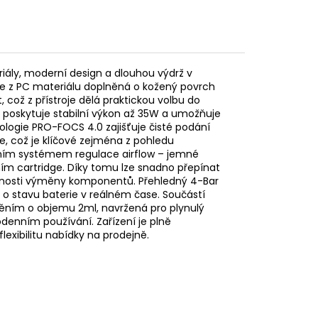
iály, moderní design a dlouhou výdrž v
 z PC materiálu doplněná o kožený povrch
 což z přístroje dělá praktickou volbu do
poskytuje stabilní výkon až 35W a umožňuje
ologie PRO-FOCS 4.0 zajišťuje čisté podání
ge
, což je klíčové zejména z pohledu
uálním systémem regulace
airflow
– jemné
m cartridge. Díky tomu lze snadno přepínat
tnosti výměny komponentů. Přehledný 4-Bar
 o stavu baterie v reálném čase. Součástí
něním o objemu 2ml, navržená pro plynulý
odenním používání. Zařízení je plně
flexibilitu nabídky na prodejně.