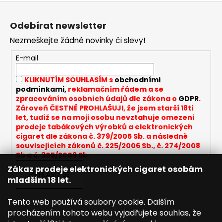
Z
á
Odebírat newsletter
p
Nezmeškejte žádné novinky či slevy!
a
t
E-mail
í
KLIKNUTÍM SOUHLASÍM s
obchodními
podmínkami,
reklamačním řádem a se
zpracováním osobních údajů dle zákona o
GDPR
.
Zároveň ČESTNĚ PROHLAŠUJI, že jsem starší 18ti
let, tudíž se na moji osobu nevztahuje omezení
prodeje tabákových výrobků a elektronických
cigaret dle zákona č. 379/2005 Sb. a následně
souvisejících zákonů č. 225/2006 Sb., č. 274/2008
Sb a č. 305/2009 Sb.
Zákaz prodeje elektronických cigaret osobám
PŘIHLÁSIT SE
mladším 18 let.
Tento web používá soubory cookie. Dalším
procházením tohoto webu vyjadřujete souhlas, že