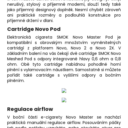
nerušivý, stylový a příjemně moderní, slouží tedy také
jako příjemný designový doplněk. Nesmí chybět zároveň
ani praktické rozměry a podlouhlá konstrukce pro
příjemné držení v dlani.
Cartridge Novo Pod
Elektronická cigareta SMOK Novo Master Pod je
kompatibilní s obrovským množstvím vyměnitelných
cartridgí z platforem Novo, Novo 2 a Novo 2X. V
základním balení na vás čekají dvě cartridge SMOK Novo
Meshed Pod s odpory integrované hlavy 0,6 ohm a 0,8
ohm. Obě tyto cartridge nabídnou pohodlné horní
plnění s vylamovacím náustkem. Samostatně si můžete
pořídit také cartridge s vyššími odpory a bočním
plněním.
Regulace airflow
V boční části e-cigarety Novo Master se nachází
praktická manuální regulace airflow. Posouváním páčky