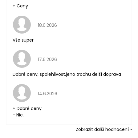
+ Ceny
Hodnocení obchodu je 5 z 5 hvězdiček.
18.6.2026
Vše super
Hodnocení obchodu je 5 z 5 hvězdiček.
17.6.2026
Dobré ceny, spolehlivost,jeno trochu delší doprava
Hodnocení obchodu je 5 z 5 hvězdiček.
14.6.2026
+ Dobré ceny.
- Nic.
Zobrazit další hodnocení