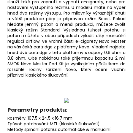
slouží také pro zapnutí a vypnutí e-cigarety, nebo pro
nastavení výstupního režimu. U modelu máte na výběr
hned dva režimy výstupu. Pro milovníky výraznější chuti
a větší produkce páry je připraven režim Boost. Pokud
hledáte jemný potah a menší produkci, můžete zvolit
klasický režim Standard. Výslednou tuhost potahu si
potom můžete v obou případech vyladit díky manuální
regulaci
airflow
. Ve vrchní části e-cigarety Novo Master
na vás čeká
cartridge
z platformy Novo. V balení najdete
hned dvě cartridge z této platformy s odpory 0,6 ohm a
0,8 ohm. Obě nabídnou také příjemnou kapacitu 2 ml.
SMOK Novo Master Pod Kit je vynikajícím přírůstkem do
rozsáhlé rodiny zařízení Novo, který ocení všichni
příznivci klasického šlukování.
Parametry produktu:
Rozměry: 107.5 x 24.5 x 16.7 mm
Způsob potahování:
MTL
(klasické šlukování)
Metody spínání potahu: automatické & manuální