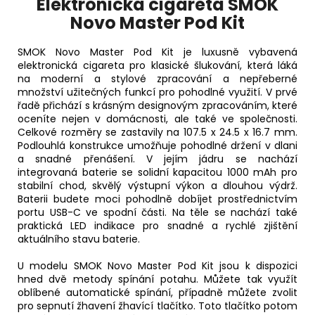
Elektronická cigareta SMOK
Kč
Novo Master Pod Kit
SMOK Novo Master Pod Kit je luxusně vybavená
elektronická cigareta pro klasické šlukování, která láká
na moderní a stylové zpracování a nepřeberné
množství užitečných funkcí pro pohodlné využití. V prvé
řadě přichází s krásným designovým zpracováním, které
oceníte nejen v domácnosti, ale také ve společnosti.
Celkové rozměry se zastavily na 107.5 x 24.5 x 16.7 mm.
Podlouhlá konstrukce umožňuje pohodlné držení v dlani
a snadné přenášení. V jejím jádru se nachází
integrovaná
baterie
se solidní kapacitou 1000 mAh pro
stabilní chod, skvělý výstupní výkon a dlouhou výdrž.
Baterii budete moci pohodlně dobíjet prostřednictvím
portu USB-C ve spodní části. Na těle se nachází také
praktická LED indikace pro snadné a rychlé zjištění
aktuálního stavu baterie.
U modelu SMOK Novo Master Pod Kit jsou k dispozici
hned dvě metody spínání potahu. Můžete tak využít
oblíbené automatické spínání, případně můžete zvolit
pro sepnutí žhavení žhavící tlačítko. Toto tlačítko potom