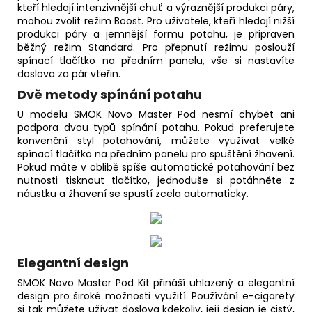
kteří hledají intenzivnější chuť a výraznější produkci páry,
mohou zvolit režim Boost. Pro uživatele, kteří hledají nižší
produkci páry a jemnější formu potahu, je připraven
běžný režim Standard. Pro přepnutí režimu poslouží
spínací tlačítko na předním panelu, vše si nastavíte
doslova za pár vteřin.
Dvě metody spínání potahu
U modelu SMOK Novo Master Pod nesmí chybět ani
podpora dvou typů spínání potahu. Pokud preferujete
konvenční styl potahování, můžete využívat velké
spínací tlačítko na předním panelu pro spuštění žhavení.
Pokud máte v oblibě spíše automatické potahování bez
nutnosti tisknout tlačítko, jednoduše si potáhněte z
náustku a žhavení se spustí zcela automaticky.
Elegantní design
SMOK Novo Master Pod Kit přináší uhlazený a elegantní
design pro široké možnosti využití. Používání e-cigarety
si tak můžete užívat doslova kdekoliv, její design je čistý,