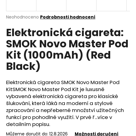
a
j
Průměrné
Neohodnoceno
Podrobnosti hodnocení
í
hodnocení
Elektronická cigareta:
produktu
t
je
?
SMOK Novo Master Pod
0,0
z
Kit (1000mAh) (Red
5
hvězdiček.
Black)
HLEDAT
Elektronická cigareta SMOK Novo Master Pod
KitSMOK Novo Master Pod Kit je luxusně
vybavená elektronická cigareta pro klasické
D
o
šlukování, která láká na moderní a stylové
p
zpracování a nepřeberné množství užitečných
o
funkcí pro pohodlné využití. V prvé ř...více v
r
detailním popisu.
u
Můžeme doručit do:
12.8.2026
Možnosti doručení