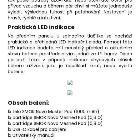
tak podle potřeby uzavíráte, nebo otevíráte otvor pro
přívod vzduchu a během pár chvil si můžete jednoduše
vyladit výslednou tuhost při potahování. Nastavení je
hravé, rychlé a intuitivní.
Praktická LED indikace
Na předním panelu u spínacího tlačítka se nachází
praktická a přehledná LED indikační dioda. Pomocí této
LED indikace budete mít neustálý přehled o aktuálním
stavu baterie prostřednictvím jedné ze tří barev. Dioda
poslouží také v případě indikace chybových hlášek
během užívání, jako je například zkrat, nebo vybitá
baterie.
Obsah balení:
1x tělo SMOK Novo Master Pod (1000 mAh)
1x cartridge SMOK Novo Meshed Pod (0,6 Ω)
1x cartridge SMOK Novo Meshed Pod (0,8 Ω)
1x USB-C kabel pro dobíjení
1x uživatelský manuál