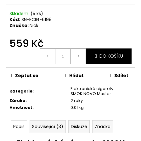
č
u
Skladem
(5 ks)
j
Kód:
SN-ECIG-6199
e
Značka:
Nick
m
e
559 Kč
Měrná
LOST
DO KOŠÍKU
cena:
MARY
TP1000
-
META
Zeptat se
Hlídat
Sdílet
MOON
-
Elektronické cigarety
20MG
Kategorie
:
SMOK NOVO Master
ŽVÝKAČKA,
Záruka
:
2 roky
LIMONÁDA,
LESNÍ
Hmotnost
:
0.01 kg
OVOCE
97
Kč
Popis
Související (3)
Diskuze
Značka
Původně:
169