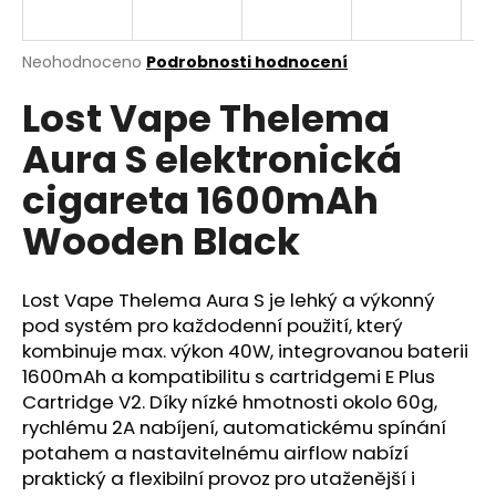
a
j
Průměrné
Neohodnoceno
Podrobnosti hodnocení
í
hodnocení
Lost Vape Thelema
produktu
t
je
?
Aura S elektronická
0,0
z
cigareta 1600mAh
5
hvězdiček.
Wooden Black
HLEDAT
Lost Vape Thelema Aura S je lehký a výkonný
pod systém pro každodenní použití, který
kombinuje max. výkon 40W, integrovanou baterii
D
o
1600mAh a kompatibilitu s cartridgemi E Plus
p
Cartridge
V2. Díky nízké hmotnosti okolo 60g,
o
rychlému 2A nabíjení, automatickému spínání
r
potahem a nastavitelnému
airflow
nabízí
u
praktický a flexibilní provoz pro utaženější i