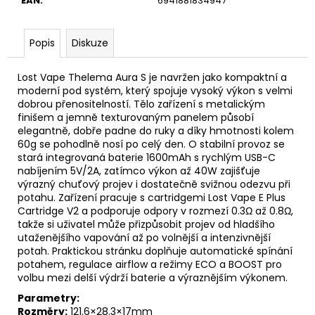
EAN
:
6941881834947
Popis
Diskuze
Lost Vape Thelema Aura S je navržen jako kompaktní a
moderní pod systém, který spojuje vysoký výkon s velmi
dobrou přenositelností. Tělo zařízení s metalickým
finišem a jemně texturovaným panelem působí
elegantně, dobře padne do ruky a díky hmotnosti kolem
60g se pohodlně nosí po celý den. O stabilní provoz se
stará integrovaná
baterie
1600mAh s rychlým USB-C
nabíjením 5V/2A, zatímco výkon až 40W zajišťuje
výrazný chuťový projev i dostatečně svižnou odezvu při
potahu. Zařízení pracuje s cartridgemi Lost Vape E Plus
Cartridge
V2 a podporuje odpory v rozmezí 0.3Ω až 0.8Ω,
takže si uživatel může přizpůsobit projev od hladšího
utaženějšího vapování až po volnější a intenzivnější
potah. Praktickou stránku doplňuje automatické spínání
potahem, regulace
airflow
a režimy ECO a BOOST pro
volbu mezi delší výdrží baterie a výraznějším výkonem.
Parametry:
Rozměry:
121.6×28.3×17mm