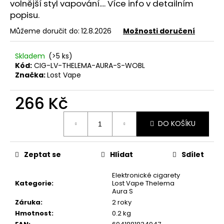
č
volnější styl vapování.... Více info v detailním
u
popisu.
j
Můžeme doručit do:
12.8.2026
Možnosti doručení
e
m
e
Skladem
(>5 ks)
Kód:
CIG-LV-THELEMA-AURA-S-WOBL
Značka:
Lost Vape
ELF
BAR
266 Kč
600
-
Měrná
20MG
DO KOŠÍKU
cena:
-
PINEAPPLE
PEACH
MANGO
Zeptat se
Hlídat
Sdílet
(ANANAS
S
Elektronické cigarety
BROSKVÍ
Kategorie
:
Lost Vape Thelema
A
Aura S
MANGEM)
Záruka
:
2 roky
139
Hmotnost
:
0.2 kg
Kč