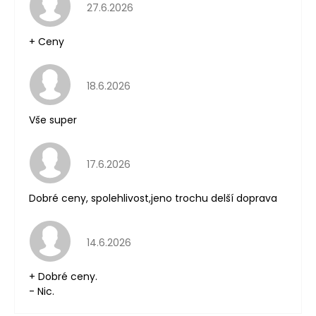
Hodnocení obchodu je 5 z 5 hvězdiček.
27.6.2026
+ Ceny
Hodnocení obchodu je 5 z 5 hvězdiček.
18.6.2026
Vše super
Hodnocení obchodu je 5 z 5 hvězdiček.
17.6.2026
Dobré ceny, spolehlivost,jeno trochu delší doprava
Hodnocení obchodu je 5 z 5 hvězdiček.
14.6.2026
+ Dobré ceny.
- Nic.