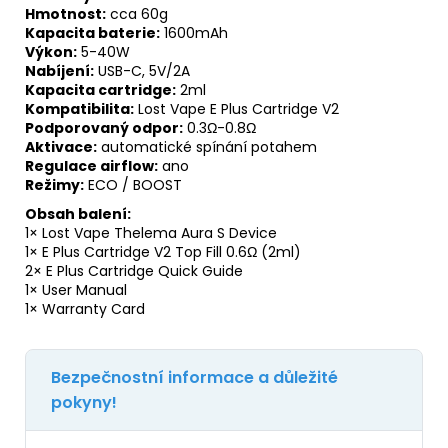
Hmotnost:
cca 60g
Kapacita baterie:
1600mAh
Výkon:
5-40W
Nabíjení:
USB-C, 5V/2A
Kapacita cartridge:
2ml
Kompatibilita:
Lost Vape E Plus Cartridge V2
Podporovaný odpor:
0.3Ω-0.8Ω
Aktivace:
automatické spínání potahem
Regulace airflow:
ano
Režimy:
ECO / BOOST
Obsah balení:
1× Lost Vape Thelema Aura S Device
1× E Plus Cartridge V2 Top Fill 0.6Ω (2ml)
2× E Plus Cartridge Quick Guide
1× User Manual
1× Warranty Card